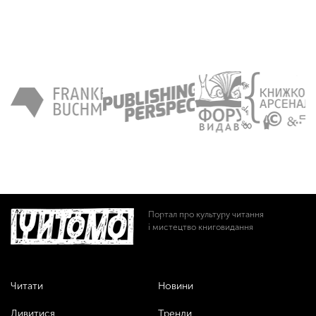
Портал про культуру читання
і мистецтво книговидання
Читати
Новини
Дивитися
Тренди