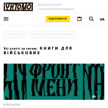
Культура читання
і мистецтво книговидання
ПІДТРИМАТИ
UA
ГОЛОВНА
КНИГИ ДЛЯ ВІЙСЬКОВИХ
КНИГИ ДЛЯ
Усі статті за тегом:
ВІЙСЬКОВИХ
53
ВІЙСЬКОВІ