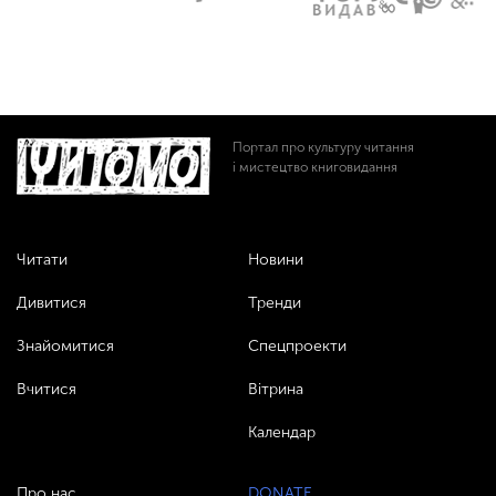
Портал про культуру читання
і мистецтво книговидання
Читати
Новини
Дивитися
Тренди
Знайомитися
Спецпроекти
Вчитися
Вітрина
Календар
Про нас
DONATE