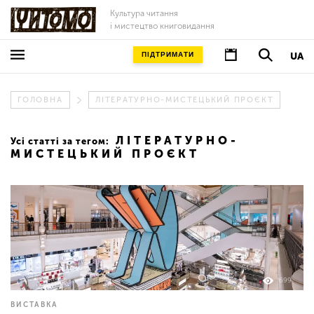
Культура читання
і мистецтво книговидання
ПІДТРИМАТИ
UA
ГОЛОВНА
ЛІТЕРАТУРНО-МИСТЕЦЬКИЙ ПРОЄКТ
ЛІТЕРАТУРНО-
Усі статті за тегом:
МИСТЕЦЬКИЙ ПРОЄКТ
699
ВИСТАВКА