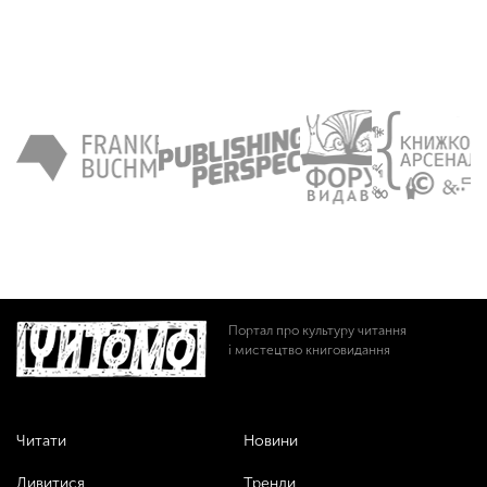
Портал про культуру читання
і мистецтво книговидання
Читати
Новини
Дивитися
Тренди