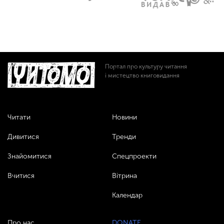
Портал про культуру читання
і мистецтво книговидання
Читати
Новини
Дивитися
Тренди
Знайомитися
Спецпроекти
Вчитися
Вітрина
Календар
Про нас
DONATE