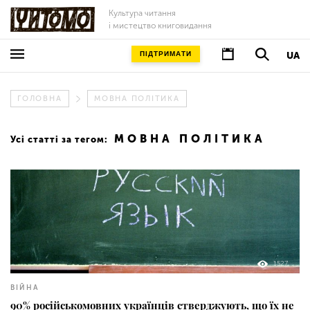
Культура читання
і мистецтво книговидання
ПІДТРИМАТИ
UA
ГОЛОВНА
МОВНА ПОЛІТИКА
МОВНА ПОЛІТИКА
Усі статті за тегом:
1527
ВІЙНА
90% російськомовних українців стверджують, що їх не