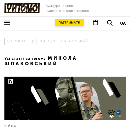
Культура читання
і мистецтво книговидання
ПІДТРИМАТИ
UA
ГОЛОВНА
МИКОЛА ШПАКОВСЬКИЙ
МИКОЛА
Усі статті за тегом:
ШПАКОВСЬКИЙ
710
ВІЙНА