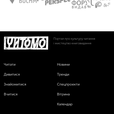
Портал про культуру читання
і мистецтво книговидання
Читати
Новини
Дивитися
Тренди
Знайомитися
Спецпроекти
Вчитися
Вітрина
Календар