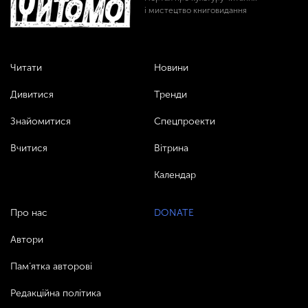
і мистецтво книговидання
Читати
Новини
Дивитися
Тренди
Знайомитися
Спецпроекти
Вчитися
Вітрина
Календар
Про нас
DONATE
Автори
Пам’ятка авторові
Редакційна політика