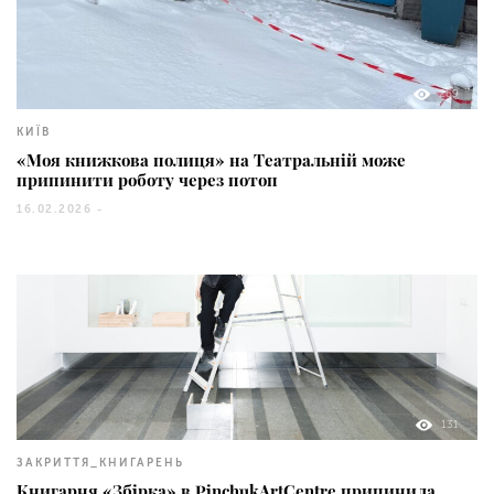
269
КИЇВ
«Моя книжкова полиця» на Театральній може
припинити роботу через потоп
16.02.2026 -
131
ЗАКРИТТЯ_КНИГАРЕНЬ
Книгарня «Збірка» в PinchukArtCentre припинила