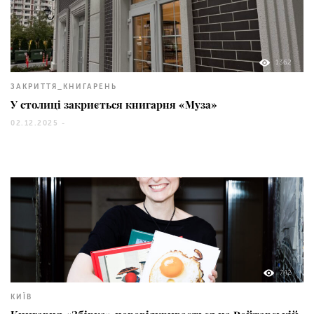
1362
ЗАКРИТТЯ_КНИГАРЕНЬ
У столиці закриється книгарня «Муза»
02.12.2025 -
742
КИЇВ