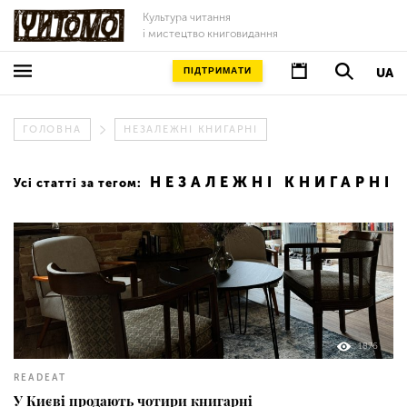
Культура читання
і мистецтво книговидання
ПІДТРИМАТИ
UA
ГОЛОВНА
НЕЗАЛЕЖНІ КНИГАРНІ
НЕЗАЛЕЖНІ КНИГАРНІ
Усі статті за тегом:
1876
READEAT
У Києві продають чотири книгарні