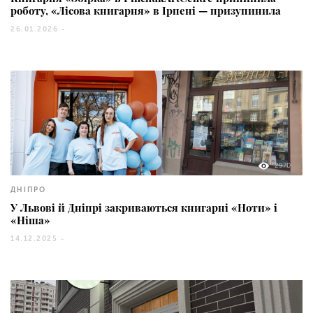
роботу, «Лісова книгарня» в Ірпені — призупинила
26.01.2026 -
2970
ДНІПРО
У Львові й Дніпрі закриваються книгарні «Ноти» і
«Ніша»
14.12.2025 -