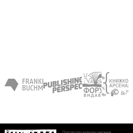
Портал про культуру читання