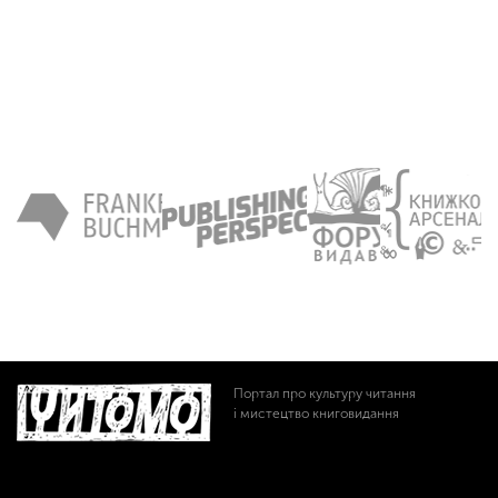
Портал про культуру читання
і мистецтво книговидання