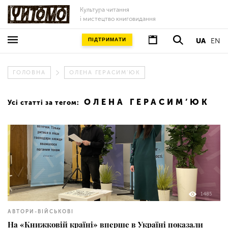
Культура читання
і мистецтво книговидання
ПІДТРИМАТИ
UA
EN
ГОЛОВНА
ОЛЕНА ГЕРАСИМ'ЮК
ОЛЕНА ГЕРАСИМ’ЮК
Усі статті за тегом:
1485
АВТОРИ-ВІЙСЬКОВІ
На «Книжковій країні» вперше в Україні показали