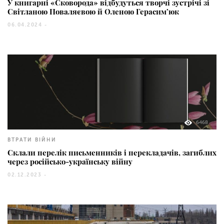
У книгарні «Сковорода» відбудуться творчі зустрічі зі
Світланою Поваляєвою й Оленою Герасим’юк
06.04.2024 -
6468
ВТРАТИ ВІЙНИ
Склали перелік письменників і перекладачів, загиблих
через російсько-українську війну
02.12.2023 -