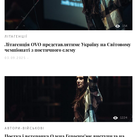
154
ЛІТАГЕНЦІЇ
Літагенція OVO представлятиме Україну на Світовому
чемпіонаті з поетичного слему
03.09.2025 -
1224
АВТОРИ-ВІЙСЬКОВІ
Поетка і ветеранка Олена Герасим’юк виступила на