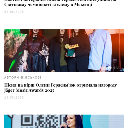
Світовому чемпіонаті зі слему в Мексиці
06.06.2025 -
543
АВТОРИ-ВІЙСЬКОВІ
Пісня на вірш Олени Герасим’юк отримала нагороду
Jäger Music Awards 2025
29.03.2025 -