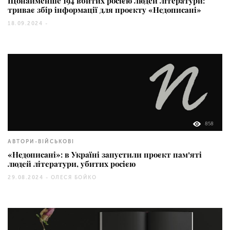
Щонайменше 194 вбитих росією людей літератури:
триває збір інформації для проєкту «Недописані»
18.09.2024 -
858
АВТОРИ-ВІЙСЬКОВІ
«Недописані»: в Україні запустили проєкт памʼяті
людей літератури, убитих росією
29.08.2024 -
ОЛЕСЯ БОЙКО