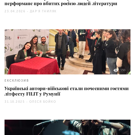
перформанс про вбитих росією людей літератури
23.04.2026 -
ДАРʼЯ ГНИЛЯК
150
ЕКСКЛЮЗИВ
Українські автори-військові стали почесними гостями
літфесту FILIT у Румунії
31.10.2025 -
ОЛЕСЯ БОЙКО