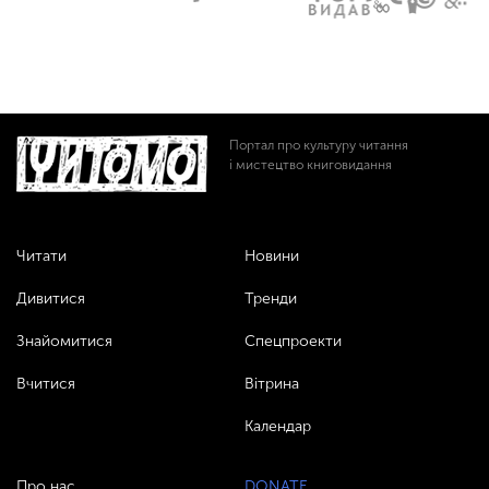
Портал про культуру читання
і мистецтво книговидання
Читати
Новини
Дивитися
Тренди
Знайомитися
Спецпроекти
Вчитися
Вітрина
Календар
Про нас
DONATE