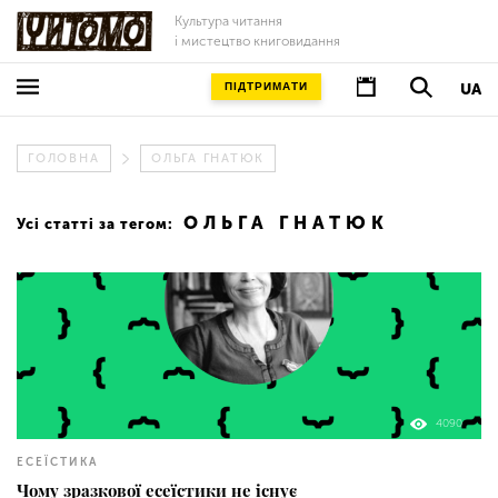
Культура читання
і мистецтво книговидання
ПІДТРИМАТИ
UA
ГОЛОВНА
ОЛЬГА ГНАТЮК
ОЛЬГА ГНАТЮК
Усі статті за тегом:
4090
ЕСЕЇСТИКА
Чому зразкової есеїстики не існує