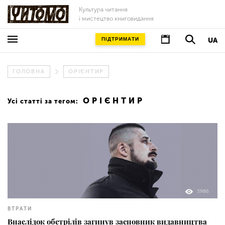
Культура читання
і мистецтво книговидання
ПІДТРИМАТИ
UA
ГОЛОВНА
ОРІЄНТИР
ОРІЄНТИР
Усі статті за тегом:
3986
ВТРАТИ
Внаслідок обстрілів загинув засновник видавництва