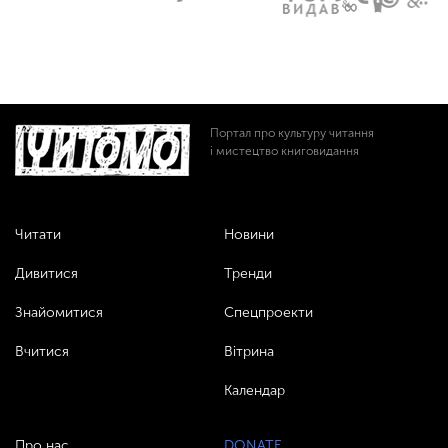
Портал про культуру читання
і мистецтво книговидання
Читати
Новини
Дивитися
Тренди
Знайомитися
Спецпроекти
Вчитися
Вітрина
Календар
Про нас
DONATE