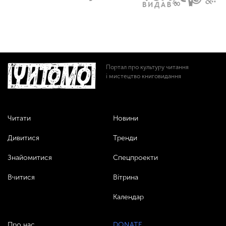
Портал про культуру читання
і мистецтво книговидання
Читати
Новини
Дивитися
Тренди
Знайомитися
Спецпроекти
Вчитися
Вітрина
Календар
Про нас
DONATE