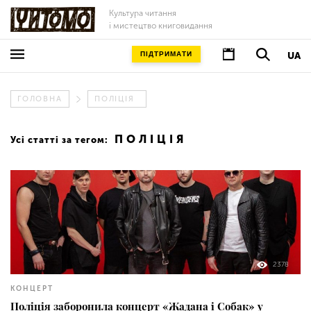
Культура читання
і мистецтво книговидання
ПІДТРИМАТИ
UA
ГОЛОВНА
ПОЛІЦІЯ
ПОЛІЦІЯ
Усі статті за тегом:
2378
КОНЦЕРТ
Поліція заборонила концерт «Жадана і Собак» у