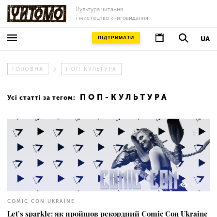
Культура читання
і мистецтво книговидання
ПІДТРИМАТИ
UA
ГОЛОВНА
ПОП-КУЛЬТУРА
ПОП-КУЛЬТУРА
Усі статті за тегом:
5187
COMIC CON UKRAINE
Let’s sparkle: як пройшов рекордний Comic Con Ukraine