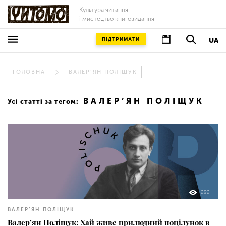
Культура читання
і мистецтво книговидання
ПІДТРИМАТИ
UA
ГОЛОВНА
ВАЛЕР’ЯН ПОЛІЩУК
ВАЛЕР’ЯН ПОЛІЩУК
Усі статті за тегом:
292
ВАЛЕР’ЯН ПОЛІЩУК
Валер’ян Поліщук: Хай живе прилюдний поцілунок в