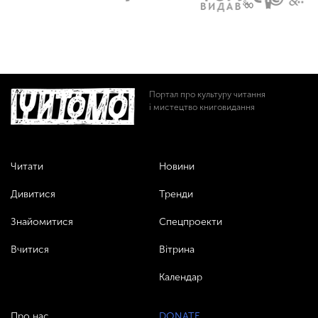
Портал про культуру читання
і мистецтво книговидання
Читати
Новини
Дивитися
Тренди
Знайомитися
Спецпроекти
Вчитися
Вітрина
Календар
Про нас
DONATE