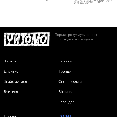
Портал про культуру читання
і мистецтво книговидання
Читати
Новини
Дивитися
Тренди
Знайомитися
Спецпроекти
Вчитися
Вітрина
Календар
Про нас
DONATE