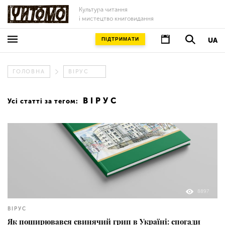
Культура читання
і мистецтво книговидання
ПІДТРИМАТИ
UA
ГОЛОВНА
ВІРУС
ВІРУС
Усі статті за тегом:
8897
ВІРУС
Як поширювався свинячий грип в Україні: спогади