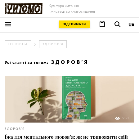
Культура читання
і мистецтво книговидання
ПІДТРИМАТИ
UA
ГОЛОВНА
ЗДОРОВ'Я
ЗДОРОВ’Я
Усі статті за тегом:
5391
ЗДОРОВ'Я
Їжа для ментального здоров’я: як не тривожити свій