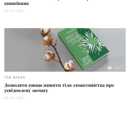
кишківник
16.10.2021 -
2913
ҐЕЙ БРАУН
Дозволяти сонцю живити тіло: екоактивістка про
усвідомлену засмагу
03.07.2021 -