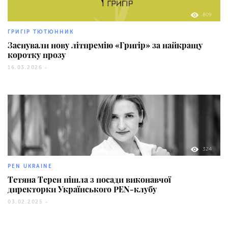
809
ГРИГІР ТЮТЮННИК
Заснували нову літпремію «Григір» за найкращу
коротку прозу
16.03.2026 -
324
PEN UKRAINE
Тетяна Терен пішла з посади виконавчої
директорки Українського PEN-клубу
03.02.2025 -