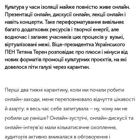
Культура у часи ізоляції майже повністю живе онлайн.
Презентації онлайн, дискусії онлайн, лекції онлайн і
навіть концерти. Таке переформатування вивільняє
багато додаткових ресурсів і творчої енергії, але
водночас і заганяє учасників цих процесів у вузькі,
віртуалізовані межі. Віце-президентка Українського
ПЕН Тетяна Терен розповідає про плюси і мінуси від
нових форматів промоції культурних проєктів, на які
довелося піти галузі через карантин.
Перші два тижні карантину, коли ми почали робити
онлайн-заходи, мене переповнювало відчуття цікавості
й азарту: я весь час себе запитувала – ну, чому ми не
робили це раніше? Онлайн-зустрічі, онлайн-дискусії та
онлайн-інтерв’ю мали кількатисячне охоплення,
аудиторія активно вмикалася в обговорення і