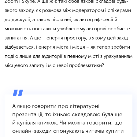
Zoom і Skype. А ще ж є такі обов’язкові складові будь-
якого заходу, як розмова між модератором і спікерами
до дискусії, а також після неї, як автограф-сесії й
можливість поставити улюбленому авторові особисте
запитання. А ще – енергія простору, в якому цей захід
відбувається, і енергія міста і місця – як тепер зробити
подію лише для аудиторії в певному місті з урахуванням
місцевого запиту і місцевої проблематики?
А якщо говорити про літературні
презентації, то їхньою складовою була ще
й купівля книжок. Чи можна говорити, що
онлайн-заходи спонукають читачів купити