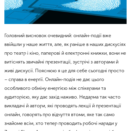
Головний висновок очевидний: онлайн-події вже
ввійшли у наше життя, але, як раніше в наших дискусіях
про театр і кіно, паперові й електронні книжки, вони не
витіснять звичайні презентації, зустрічі з авторами й
живі дискусії. Пояснюю я це для себе сьогодні просто
– справа в енергії. Онлайн-подія не дає цього
особливого обміну енергією між спікерами та
аудиторією, яку дає захід наживо. Недарма так часто
викладачі й автори, які проводять лекції й презентації
онлайн, говорять про відчуття втоми, яке так само
знайоме всім, хто тепер проводить робочі наради у