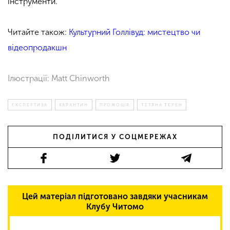
інструменти.
Читайте також:
Культурний Голлівуд: мистецтво чи
відеопродакшн
Ілюстрації: Matt Chinworth
ЕКСПЕРТИЗА
КАРАНТИН
ПРОМОЦІЯ
ТЕТЯНА ТЕРЕН
ПОДІЛИТИСЯ У СОЦМЕРЕЖАХ
Цей матеріал підготовано завдяки учасникам
Клубу Читомо