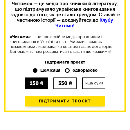
Читомо» — це медіа про книжки й літературу,
що підтримувало українське книговидання
задовго до того, як це стало трендом. Ставайте
частиною історії — доєднуйтеся до
Клубу
Читомо!
«Читомо»
— це професійне медіа про книжки і
книговидання в Україні та світі. Ми залишаємось
незалежними лише завдяки коштам наших донаторів.
Допоможіть нам розвиватися і ставати ще кращими!
Підтримати проєкт
щомісяця
одноразово
150
₴
350
₴
інша сума
ПІДТРИМАТИ ПРОЄКТ