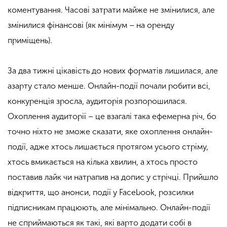
коментування. Часові затрати майже не змінилися, але
змінилися фінансові (як мінімум – на оренду
приміщень).
За два тижні цікавість до нових форматів лишилася, але
азарту стало менше. Онлайн-події почали робити всі,
конкуренція зросла, аудиторія розпорошилася.
Охоплення аудиторії – це взагалі така ефемерна річ, бо
точно ніхто не зможе сказати, яке охоплення онлайн-
події, адже хтось лишається протягом усього стріму,
хтось вмикається на кілька хвилин, а хтось просто
поставив лайк чи натрапив на допис у стрічці. Прийшло
відкриття, що анонси, події у Facebook, розсилки
підписникам працюють, але мінімально. Онлайн-події
не сприймаються як такі, які варто додати собі в