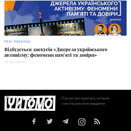
16
ПЕН-УКРАЇНА
Відбудеться дискусія «Джерела українського
активізму: феномени пам’яті та довіри»
11.02.2024 -
Портал про культуру читання
і мистецтво книговидання