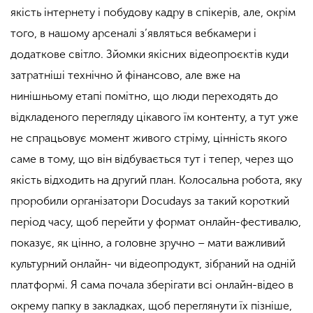
якість інтернету і побудову кадру в спікерів, але, окрім
того, в нашому арсеналі з’являться вебкамери і
додаткове світло. Зйомки якісних відеопроєктів куди
затратніші технічно й фінансово, але вже на
нинішньому етапі помітно, що люди переходять до
відкладеного перегляду цікавого їм контенту, а тут уже
не спрацьовує момент живого стріму, цінність якого
саме в тому, що він відбувається тут і тепер, через що
якість відходить на другий план. Колосальна робота, яку
проробили організатори Docudays за такий короткий
період часу, щоб перейти у формат онлайн-фестивалю,
показує, як цінно, а головне зручно – мати важливий
культурний онлайн- чи відеопродукт, зібраний на одній
платформі. Я сама почала зберігати всі онлайн-відео в
окрему папку в закладках, щоб переглянути їх пізніше,