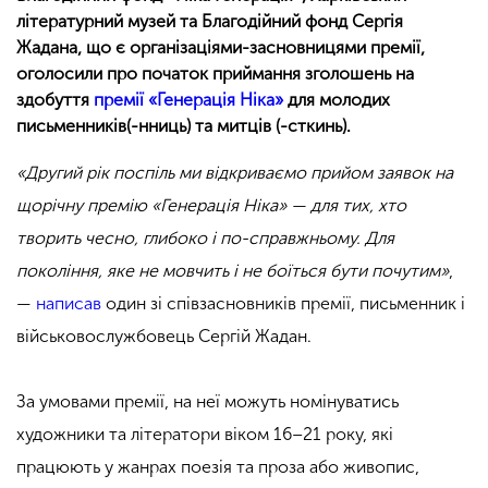
літературний музей та Благодійний фонд Сергія
Жадана, що є організаціями-засновницями премії,
оголосили про початок приймання зголошень на
здобуття
премії «Генерація Ніка»
для молодих
письменників(-нниць) та митців (-сткинь).
«Другий рік поспіль ми відкриваємо прийом заявок на
щорічну премію «Генерація Ніка» — для тих, хто
творить чесно, глибоко і по-справжньому. Для
покоління, яке не мовчить і не боїться бути почутим»
,
—
написав
один зі співзасновників премії, письменник і
військовослужбовець Сергій Жадан.
За умовами премії, на неї можуть номінуватись
художники та літератори віком 16–21 року, які
працюють у жанрах поезія та проза або живопис,