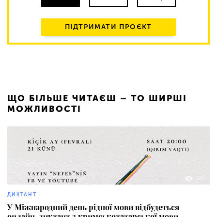
ПІДТРИМАТИ ПРОЄКТ
ЩО БІЛЬШЕ ЧИТАЄШ – ТО ШИРШІ
МОЖЛИВОСТІ
52
ДИКТАНТ
У Міжнародний день рідної мови відбудеться
онлайн-диктант з кримськотатарської мови