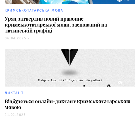
292
КРИМСЬКОТАТАРСЬКА МОВА
Уряд затвердив новий правопис
кримськотатарської мови, заснований на
латинській графіці
06.04.2025 -
101
ДИКТАНТ
Відбудеться онлайн-диктант кримськотатарською
мовою
21.02.2025 -