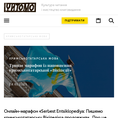
Культура читання
і мистецтво книговидання
ПІДТРИМАТИ
КРИМСЬКОТАТАРСЬКА МОВА
КРИМСЬКОТАТАРСЬКА МОВА
Триває марафон із наповнення
кримськотатарської «Вікіпедії»
28.01.2025
Онлайн-марафон «Serbest Entsiklopediyа: Пишемо
кримськотатарську Вікіпедію» продовжили. Про це