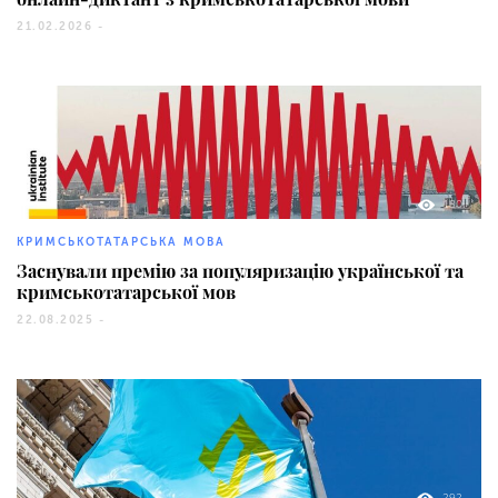
21.02.2026 -
180
КРИМСЬКОТАТАРСЬКА МОВА
Заснували премію за популяризацію української та
кримськотатарської мов
22.08.2025 -