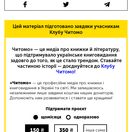
Цей матеріал підготовано завдяки учасникам
Клубу Читомо
Читомо» — це медіа про книжки й літературу,
що підтримувало українське книговидання
задовго до того, як це стало трендом. Ставайте
частиною історії — доєднуйтеся до
Клубу
Читомо!
«Читомо»
— це професійне медіа про книжки і
книговидання в Україні та світі. Ми залишаємось
незалежними лише завдяки коштам наших донаторів.
Допоможіть нам розвиватися і ставати ще кращими!
Підтримати проєкт
щомісяця
одноразово
150
₴
350
₴
інша сума