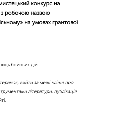
мистецький конкурс на
у з робочою назвою
ільному» на умовах грантової
сниць бойових дій.
теранок, вийти за межі кліше про
трументами літератури, публікація
ті.