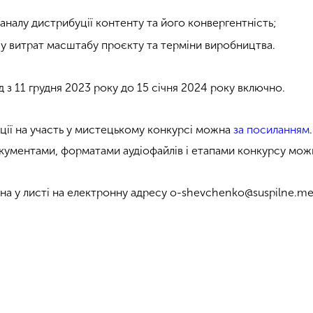
;
каналу дистрибуції контенту та його конвергентність;
су витрат масштабу проєкту та терміни виробництва.
 з 11 грудня 2023 року до 15 січня 2024 року включно.
ії на участь у мистецькому конкурсі можна
за посиланням
окументами, форматами аудіофайлів і етапами конкурсу мо
а у листі на електронну адресу o-shevchenko@suspilne.me