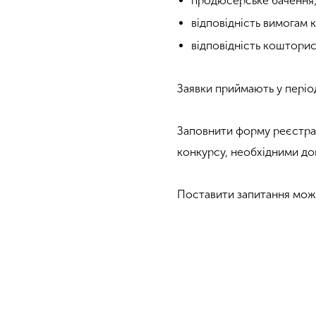
продюсерське бачення
відповідність вимогам 
відповідність коштори
Заявки приймають у період
Заповнити форму реєстрац
конкурсу, необхідними д
Поставити запитання можн