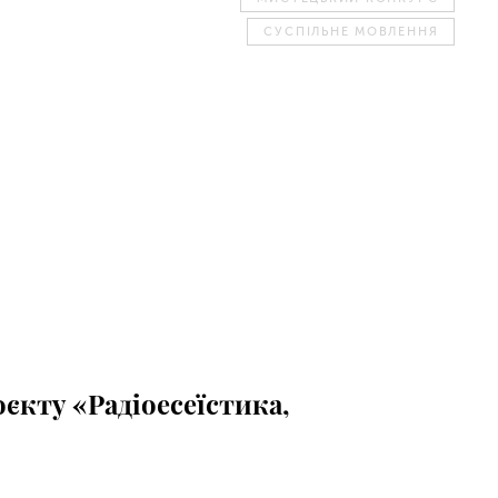
СУСПІЛЬНЕ МОВЛЕННЯ
єкту «Радіоесеїстика,