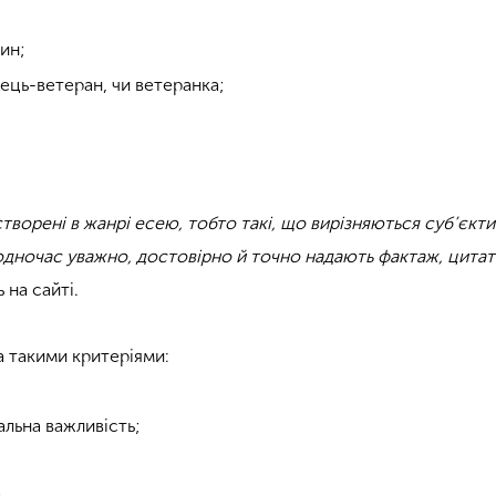
лин;
ець-ветеран, чи ветеранка;
.
створені в жанрі есею, тобто такі, що вирізняються суб’єк
одночас уважно, достовірно й точно надають фактаж, цитати
 на сайті.
 такими критеріями:
альна важливість;