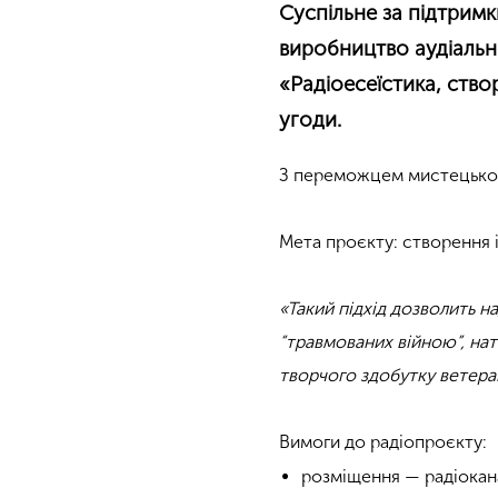
Суспільне за підтри
виробництво аудіальн
«Радіоесеїстика, ств
угоди.
З переможцем мистецьког
Мета проєкту: створення і
«Такий підхід дозволить н
“травмованих війною”, нат
творчого здобутку ветера
Вимоги до радіопроєкту:
розміщення — радіокана