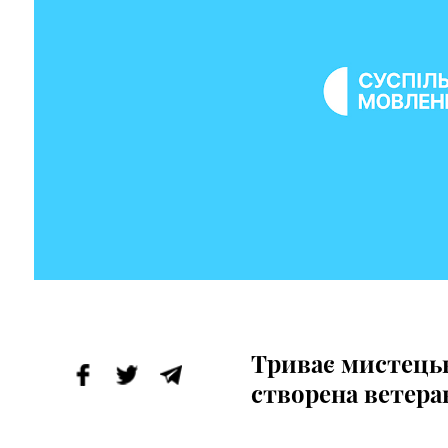
Триває мистецьк
створена ветер