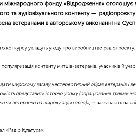
мки міжнародного фонду «Відродження» оголошує 
ого та аудіовізуального контенту — радіопроєкт
орена ветеранами в авторському виконанні на Сусп
о конкурсу укладуть угоду про виробництво радіопроєкту.
 популяризація контенту митців-ветеранів, учасників й уча
адати широкому загалу нестереотипний образ ветеранів і ве
омість представить історію успіху (опрацювання травми інс
на чи ветеранки на широку авдиторію)»
, — зазначають на сай
л «Радіо Культура»;