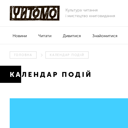
Культура читання
і мистецтво книговидання
Новини
Читати
Дивитися
Знайомитися
ГОЛОВНА
КАЛЕНДАР ПОДІЙ
КАЛЕНДАР ПОДІЙ