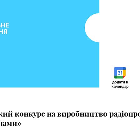
додати в
календар
ий конкурс на виробництво радіопро
анами»