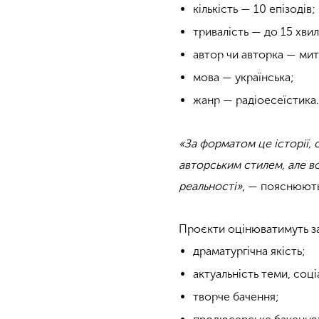
кількість — 10 епізодів;
тривалість — до 15 хви
автор чи авторка — мит
мова — українська;
жанр — радіоесеїстика
«За форматом це історії, 
авторським стилем, але в
реальності»
, — пояснюють
Проєкти оцінюватимуть за
драматургічна якість;
актуальність теми, соці
творче бачення;