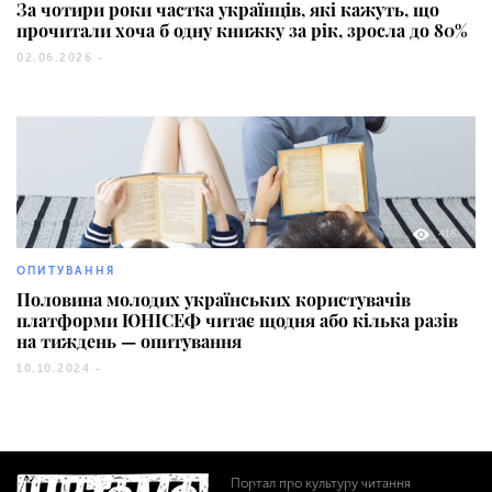
За чотири роки частка українців, які кажуть, що
прочитали хоча б одну книжку за рік, зросла до 80%
02.06.2026 -
416
ОПИТУВАННЯ
Половина молодих українських користувачів
платформи ЮНІСЕФ читає щодня або кілька разів
на тиждень — опитування
10.10.2024 -
Портал про культуру читання