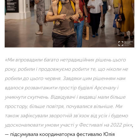
«Ми впровадили багато нетрадиційних рішень цього
року, робили і продовжуємо робити те, що ніколи не
робили до цього червня. Завдяки цим рішенням нам
вдалося розвантажити простір будівлі Арсеналу і
уникнути скупчень. Відвідувачі і видавці мали більше
простору, більше повітря, почувалися вільніше. Ми
також зафіксували зворотній зв’язок від усіх і будемо
удосконалювати умови участі у Фестивалі на 2022 рік»
,
— підсумувала координаторка фестивалю Юлія