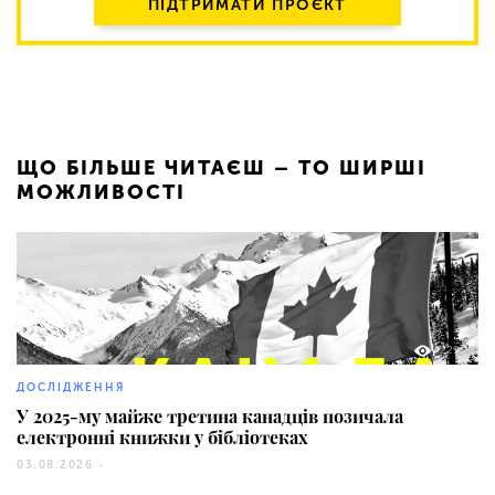
ПІДТРИМАТИ ПРОЄКТ
ЩО БІЛЬШЕ ЧИТАЄШ – ТО ШИРШІ
МОЖЛИВОСТІ
229
ДОСЛІДЖЕННЯ
У 2025-му майже третина канадців позичала
електронні книжки у бібліотеках
03.08.2026 -