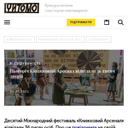
Культура читання
і мистецтво книговидання
ПІДТРИМАТИ
ВІДВІДУВАНІСТЬ
КНИЖКОВИЙ АРСЕНАЛ-2021
СТАТИСТИКА
ВІДВІДУВАНІСТЬ
Цьогоріч Книжковий Арсенал відвідали 36 тисяч
людей
02.07.2021
Десятий Міжнародний фестиваль «Книжковий Арсенал»
відвідали 36 тисяч осіб. Про це
повідомила
на своїй