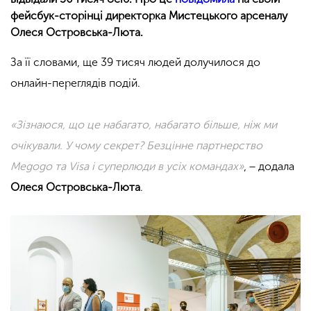
фейсбук-сторінці директорка Мистецького арсеналу
Олеся Островська-Люта.
За її словами, ще 39 тисяч людей долучилося до
онлайн-переглядів подій.
«Зізнаюся, що це набагато, набагато більше, ніж ми
очікували. У чому секрет? Безцінне партнерство
Megogo та Visa і суперлюди в усіх командах»
, − додала
Олеся Островська-Люта
.