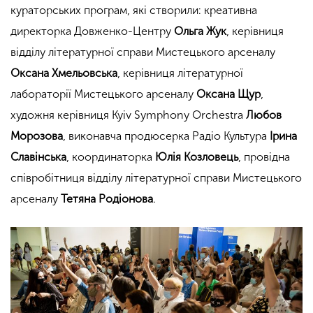
кураторських програм, які створили: креативна
директорка Довженко-Центру
Ольга Жук
, керівниця
відділу літературної справи Мистецького арсеналу
Оксана Хмельовська
, керівниця літературної
лабораторії Мистецького арсеналу
Оксана Щур
,
художня керівниця Kyiv Symphony Orchestra
Любов
Морозова
, виконавча продюсерка Радіо Культура
Ірина
Славінська
, координаторка
Юлія Козловець
, провідна
співробітниця відділу літературної справи Мистецького
арсеналу
Тетяна Родіонова
.