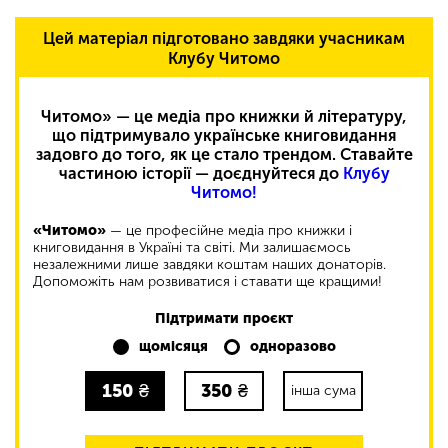
Цей матеріал підготовано завдяки учасникам
Клубу Читомо
Читомо» — це медіа про книжки й літературу,
що підтримувало українське книговидання
задовго до того, як це стало трендом. Ставайте
частиною історії — доєднуйтеся до
Клубу
Читомо!
«Читомо»
— це професійне медіа про книжки і
книговидання в Україні та світі. Ми залишаємось
незалежними лише завдяки коштам наших донаторів.
Допоможіть нам розвиватися і ставати ще кращими!
Підтримати проєкт
щомісяця
одноразово
150
₴
350
₴
інша сума