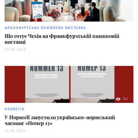
89
ФРАНКФУРТСЬКА КНИЖКОВА ВИСТАВКА
Що готує Чехія на Франкфуртській книжковій
виставці
25.06.2026 -
562
НОРВЕГІЯ
У Норвегії запустили українсько-норвезький
часопис «Номер 13»
18.06.2026 -