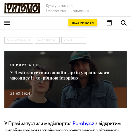
Культура читання
і мистецтво книговидання
ПІДТРИМАТИ
ОЦИФРУВАННЯ
ЧАСОПИСИ
ЧЕХІЯ
ОЦИФРУВАННЯ
У Чехії запустили онлайн-архів українського
часопису із 30-річною історією
26.03.2026
У Празі запустили медіапортал
Porohy.cz
з відкритим
онлайн-архівом українського культурно-політичного