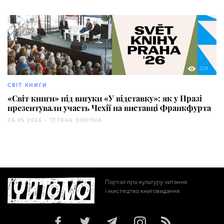
219
СВІТ КНИГИ
«Світ книги» під вигуки «У відставку»: як у Празі
презентували участь Чехії на виставці Франкфурта
26.05.2026 -
ТЕТЯНА ОКОПНА
Портал про культуру читання
і мистецтво книговидання