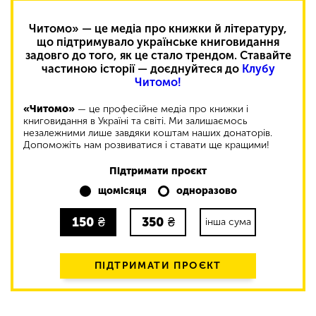
Читомо» — це медіа про книжки й літературу,
що підтримувало українське книговидання
задовго до того, як це стало трендом. Ставайте
частиною історії — доєднуйтеся до
Клубу
Читомо!
«Читомо»
— це професійне медіа про книжки і
книговидання в Україні та світі. Ми залишаємось
незалежними лише завдяки коштам наших донаторів.
Допоможіть нам розвиватися і ставати ще кращими!
Підтримати проєкт
щомісяця
одноразово
150
₴
350
₴
інша сума
ПІДТРИМАТИ ПРОЄКТ