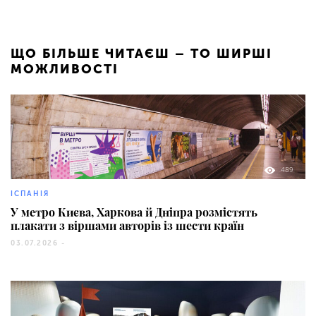
ЩО БІЛЬШЕ ЧИТАЄШ – ТО ШИРШІ
МОЖЛИВОСТІ
489
ІСПАНІЯ
У метро Києва, Харкова й Дніпра розмістять
плакати з віршами авторів із шести країн
03.07.2026 -