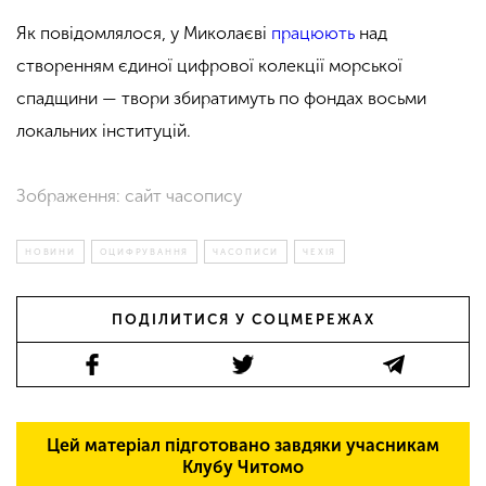
Як повідомлялося, у Миколаєві
працюють
над
створенням єдиної цифрової колекції морської
спадщини — твори збиратимуть по фондах восьми
локальних інституцій.
Зображення: сайт часопису
НОВИНИ
ОЦИФРУВАННЯ
ЧАСОПИСИ
ЧЕХІЯ
ПОДІЛИТИСЯ У СОЦМЕРЕЖАХ
Цей матеріал підготовано завдяки учасникам
Клубу Читомо