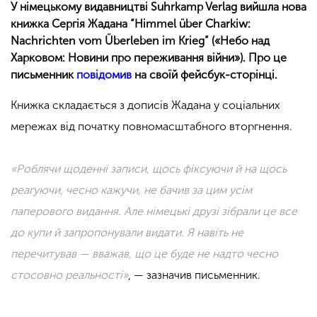
У німецькому видавництві Suhrkamp Verlag вийшла нова
книжка Сергія Жадана “Himmel über Charkiw:
Nachrichten vom Überleben im Krieg” («Небо над
Харковом: Новини про переживання війни»). Про це
письменник
повідомив
на своїй фейсбук-сторінці.
Книжка складається з дописів Жадана у соціальних
мережах від початку повномасштабного вторгнення.
«Роблячи щоденні записи, щось фіксуючи й на щось
реагуючи, чесно кажучи, не бачив за цим усім
паперового видання. Але німецькі друзі зібрали це все
до купи й запропонували видати. Я навіть не
перечитував — вважав, що це буде не надто чесно
стосовно реальності»
, — зазначив письменник.