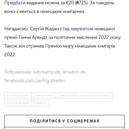
Придбати
видання можна за €20 (₴725). За тиждень
воно з’явиться в німецьких книгарнях.
Нагадаємо, Сергій Жадан
став лавреатом
німецької
премії Ганни Арендт за політичне мислення 2022 року.
Також він
отримав
Премію миру німецьких книгарів
2022.
Зображення: suhrkamp.de, amazon.de,
facebook.com/serhiy.zhadan
БЕЗ КАТЕГОРІЇ
НІМЕЧЧИНА
РОСІЙСЬКО-УКРАЇНСЬКА ВІЙНА
СЕРГІЙ ЖАДАН
ХАРКІВ
ПОДІЛИТИСЯ У СОЦМЕРЕЖАХ