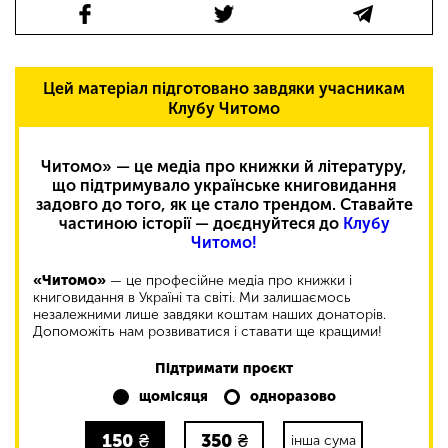
Цей матеріал підготовано завдяки учасникам
Клубу Читомо
Читомо» — це медіа про книжки й літературу,
що підтримувало українське книговидання
задовго до того, як це стало трендом. Ставайте
частиною історії — доєднуйтеся до
Клубу
Читомо!
«Читомо»
— це професійне медіа про книжки і
книговидання в Україні та світі. Ми залишаємось
незалежними лише завдяки коштам наших донаторів.
Допоможіть нам розвиватися і ставати ще кращими!
Підтримати проєкт
щомісяця
одноразово
150
₴
350
₴
інша сума