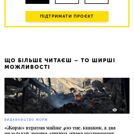
ПІДТРИМАТИ ПРОЄКТ
ЩО БІЛЬШЕ ЧИТАЄШ – ТО ШИРШІ
МОЖЛИВОСТІ
703
ВИДАВНИЦТВО ЖОРЖ
«Жорж» втратив майже 400 тис. книжок, а два
польських автори дарують права видавництву