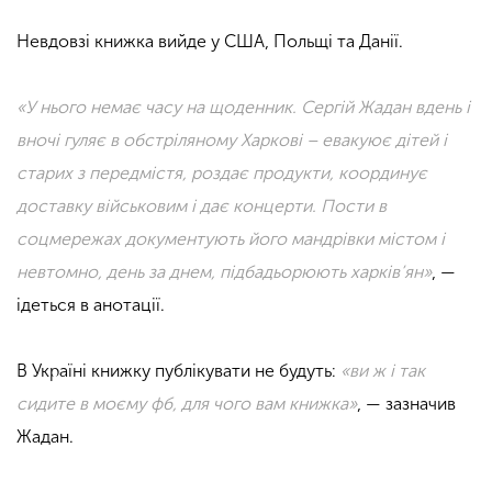
Невдовзі книжка вийде у США, Польщі та Данії.
«У нього немає часу на щоденник. Сергій Жадан вдень і
вночі гуляє в обстріляному Харкові – евакуює дітей і
старих з передмістя, роздає продукти, координує
доставку військовим і дає концерти. Пости в
соцмережах документують його мандрівки містом і
невтомно, день за днем, підбадьорюють харків’ян»
, —
ідеться в анотації.
В Україні книжку публікувати не будуть:
«ви ж і так
сидите в моєму фб, для чого вам книжка»
, — зазначив
Жадан.