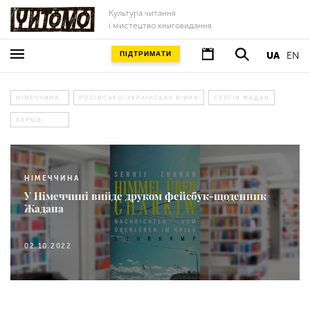
Культура читання
і мистецтво книговидання
ПІДТРИМАТИ
UA
EN
НІМЕЧЧИНА
РОСІЙСЬКО-УКРАЇНСЬКА ВІЙНА
СЕРГІЙ ЖАДАН
ХАРКІВ
НІМЕЧЧИНА
У Німеччині вийде друком фейсбук-щоденник
Жадана
02.10.2022