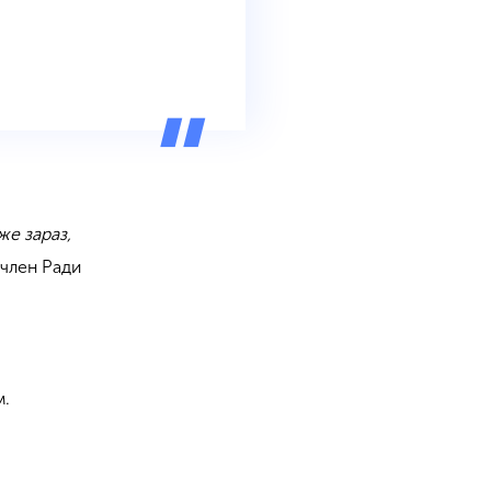
же зараз,
в член Ради
м.