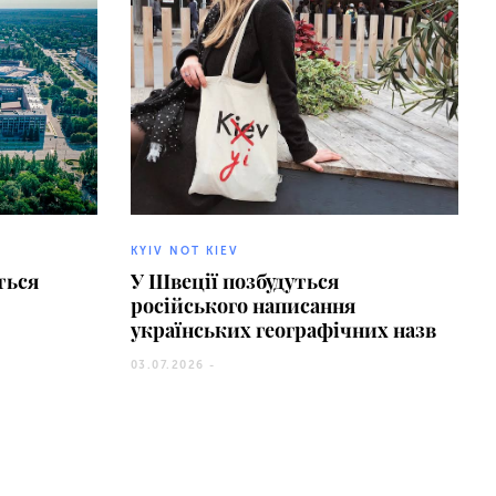
KYIV NOT KIEV
ться
У Швеції позбудуться
російського написання
українських географічних назв
03.07.2026 -