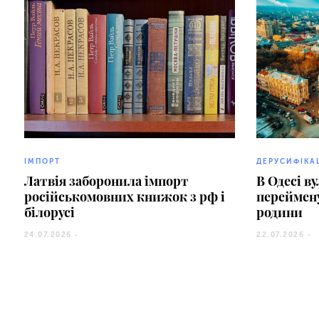
ІМПОРТ
ДЕРУСИФІКА
Латвія заборонила імпорт
В Одесі в
російськомовних книжок з рф і
переймену
білорусі
родини
24.07.2026 -
22.07.2026 -