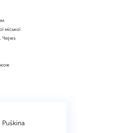
ям
ої міської
. Через
також
o Puškina