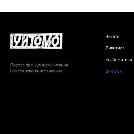
Читати
Дивитися
Знайомитися
Портал про культуру читання
і мистецтво книговидання
Вчитися