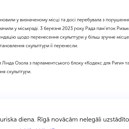
ановили у визначеному місці та досі перебувала з порушенн
начили у міськраді. 3 березня 2023 року Рада пам’яток Ризьк
ндацію щодо перенесення скульптури у більш зручне місце
становлення скульптури її перенесли.
ги Лінда Озола з парламентського блоку «Кодекс для Риги» 
ня скульптури.
sturiska diena. Rīgā novācām nelegāli uzstādīt