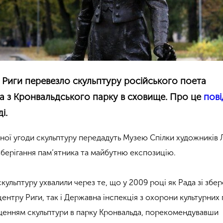
 Риги перевезло скульптуру російського поета
а з Кронвальдського парку в сховище. Про це
пов
і.
ної угоди скульптуру передадуть Музею Спілки художників Ла
берігання пам’ятника та майбутню експозицію.
ульптуру ухвалили через те, що у 2009 році як Рада зі збе
ентру Риги, так і Державна інспекція з охорони культурних
щенням скульптури в парку Кронвальда, порекомендувавши