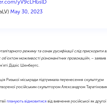
tter.com/yV9cLHbslD
aLV)
May 30, 2023
талітарного режиму та ознак русифікації слід прискорити в
 об’єктом можливості різноманітних провокацій»
, – заяви
м’яті Дідзіс Шенбергс.
іція Ризької міськради підтримала перенесення скульптури
твореної російським скульптором Алєксандром Таратінови
твії
планують відмовитися
від вивчення російської як другої