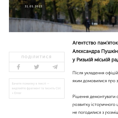
31.05.2023
Агентство пам’яток
Алєксандра Пушкін
ПОДІЛИТИСЯ
у Ризькій міській рад
Після укладення офіцій
яким домовилися про з
Бачите помилку в тексті —
виділяйте фрагмент та тисніть Ctrl
+ Enter
Рішення демонтувати ск
розвитку історичного ц
не погодилися з розмі