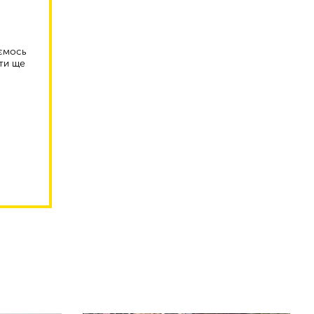
аємось
ти ще