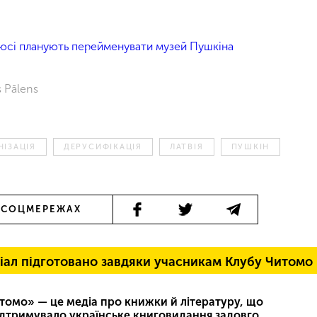
нюсі планують перейменувати музей Пушкіна
s Pālens
ІЗАЦІЯ
ДЕРУСИФІКАЦІЯ
ЛАТВІЯ
ПУШКІН
 СОЦМЕРЕЖАХ
іал підготовано завдяки учасникам Клубу Читомо
томо» — це медіа про книжки й літературу, що
ідтримувало українське книговидання задовго