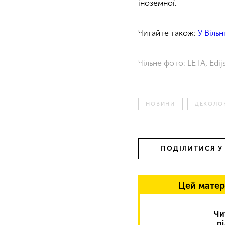
іноземної.
Читайте також:
У Віль
Чільне фото: LETA, Edij
НОВИНИ
ДЕКОЛОН
ПОДІЛИТИСЯ У
Цей матер
Чи
п