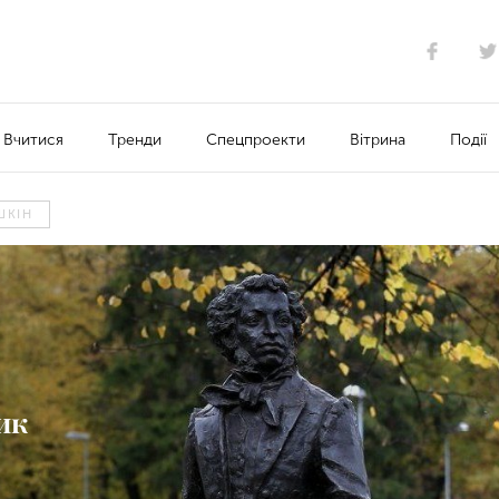
Вчитися
Тренди
Спецпроекти
Вітрина
Події
ШКІН
ик