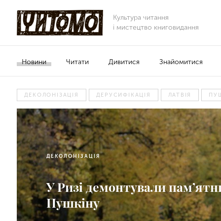
Культура читання
і мистецтво книговидання
Новини
Читати
Дивитися
Знайомитися
ДЕКОЛОНІЗАЦІЯ
ДЕРУСИФІКАЦІЯ
ЛАТВІЯ
ПУ
ДЕКОЛОНІЗАЦІЯ
У Ризі демонтували пам’ятн
Пушкіну