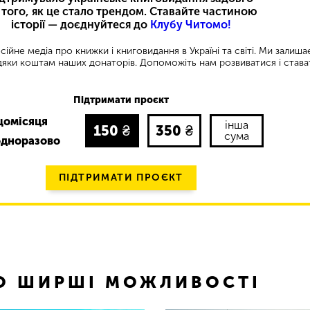
 того, як це стало трендом. Ставайте частиною
історії — доєднуйтеся до
Клубу Читомо!
ійне медіа про книжки і книговидання в Україні та світі. Ми залиш
яки коштам наших донаторів. Допоможіть нам розвиватися і става
Підтримати проєкт
щомісяця
інша
150
₴
350
₴
сума
одноразово
ПІДТРИМАТИ ПРОЄКТ
ТО ШИРШІ МОЖЛИВОСТІ