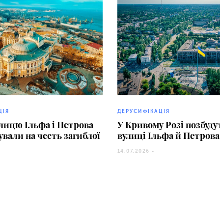
ЦІЯ
ДЕРУСИФІКАЦІЯ
улицю Ільфа і Петрова
У Кривому Розі позбуду
вали на честь загиблої
вулиці Ільфа й Петрова
14.07.2026 -