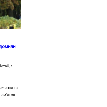
ідомили
твії, з
реження та
 пам’яток