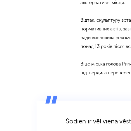
альтернативні місця.
Відтак, скульптуру вст
нормативних актів, заз
ради висловила рекоме
понад 13 років після в
Віце міська голова Ри
підтвердила перенесен
Šodien ir vēl viena vē