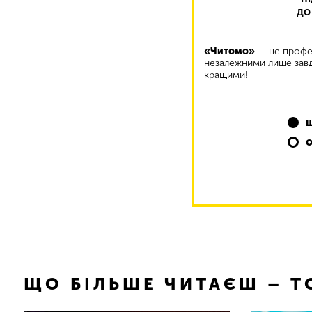
до
«Читомо»
— це профес
незалежними лише завд
кращими!
ЩО БІЛЬШЕ ЧИТАЄШ – 