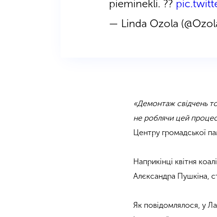
pieminekli. ??
pic.twi
— Linda Ozola (@Ozol
«Демонтаж свідчень то
не роблячи цей процес
Центру громадської па
Наприкінці квітня коал
Алєксандра Пушкіна, с
Як повідомлялося, у Ла