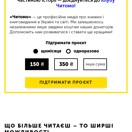
частиною історії — доєднуйтеся до
Клубу
Читомо!
«Читомо»
— це професійне медіа про книжки і
книговидання в Україні та світі. Ми залишаємось
незалежними лише завдяки коштам наших донаторів.
Допоможіть нам розвиватися і ставати ще кращими!
Підтримати проєкт
щомісяця
одноразово
150
₴
350
₴
інша сума
ПІДТРИМАТИ ПРОЄКТ
ЩО БІЛЬШЕ ЧИТАЄШ – ТО ШИРШІ