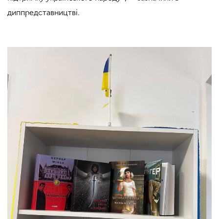
диппредставництві.