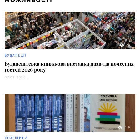
МОЖЛИВОСТІ
78
БУДАПЕШТ
Будапештська книжкова виставка назвала почесних
гостей 2026 року
07.08.2026 -
119
УГОРЩИНА