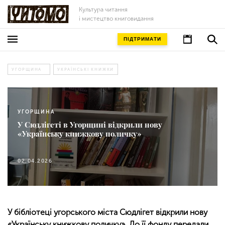
Культура читання
і мистецтво книговидання
ПІДТРИМАТИ
УГОРЩИНА
УКРАЇНСЬКІ КНИЖКИ
УГОРЩИНА
У Сюдлігеті в Угорщині відкрили нову
«Українську книжкову поличку»
02.04.2026
У бібліотеці угорського міста Сюдлігет відкрили нову
«Українську книжкову поличку». До її фонду передали