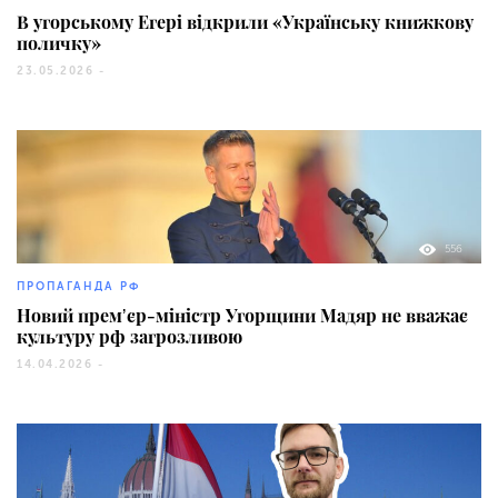
В угорському Егері відкрили «Українську книжкову
поличку»
23.05.2026 -
556
ПРОПАГАНДА РФ
Новий премʼєр-міністр Угорщини Мадяр не вважає
культуру рф загрозливою
14.04.2026 -