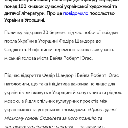
понад 100 книжок сучасної української художньої та
дитячої літератури. Про це
повідомило
посольство
України в Угорщині.
Поличку відкрили 30 березня під час робочої поїздки
посла України в Угорщині Федіра Шандора до
Сюдлігета. В офіційній церемонії також взяв участь
міський голова міста Бейла Роберт Югас.
Під час відкриття Федір Шандор і Бейла Роберт Югас
наголосили, що така ініціатива важлива не лише для
українців, які живуть в Угорщині й хочуть читати рідною
мовою, а й для спільних культурних проєктів між
українською та угорською громадами.
«Щиро вдячні
міському голові Сюдлігета за його позицію та
підтримку українського народу»
, — зазначили в