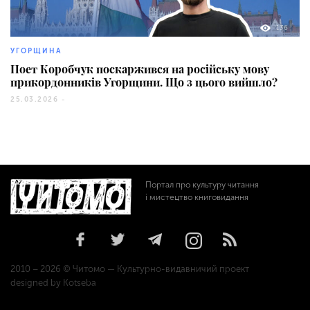
136
УГОРЩИНА
Поет Коробчук поскаржився на російську мову
прикордонників Угорщини. Що з цього вийшло?
25.03.2026 -
Портал про культуру читання
і мистецтво книговидання
2010 – 2026 © Читомо — Культурно-видавничий проект
designed by Kotseba