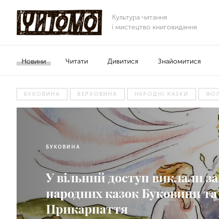
Культура читання
і мистецтво книговидання
Новини
Читати
Дивитися
Знайомитися
БУКОВИНА
ВЕРХОВИНА
НАРОДНІ КАЗКИ
ФО
БУКОВИНА
У вільний доступ виклали з
народних казок Буковини та
Прикарпаття