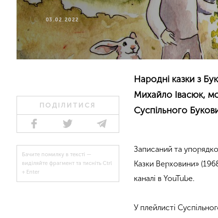
03.02.2022
Народні казки з Бу
Михайло Івасюк, м
ПОДІЛИТИСЯ
Суспільного Буков
Записаний та упорядко
Бачите помилку в тексті —
Казки Верховини» (1968
виділяйте фрагмент та тисніть Ctrl
+ Enter
каналі в YouTube.
У плейлисті Суспільног