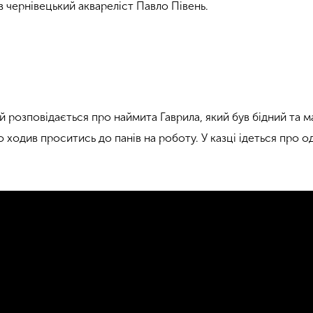
 чернівецький аквареліст Павло Півень.
й розповідається про наймита Гаврила, який був б
ідний та м
о ходив проситись до панів на роботу. У казці ідеться про о