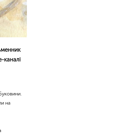
сьменник
e-каналі
Буковини.
ли на
а