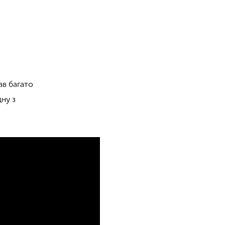
ав багато
дну з