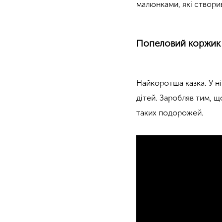
малюнками, які створив
Попеловий коржик
Найкоротша казка. У ні
дітей. Заробляв тим, щ
таких подорожей.