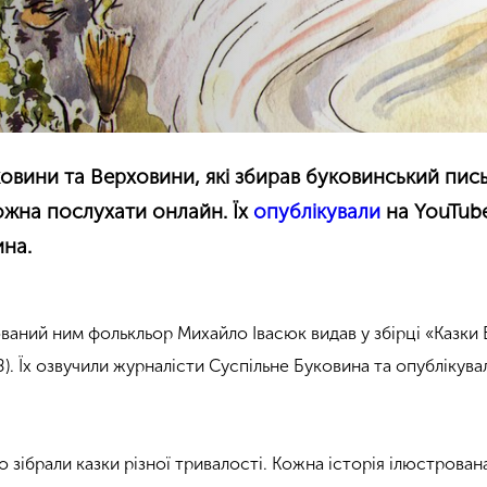
ковини та Верховини, які збирав буковинський пи
ожна послухати онлайн. Їх
опублікували
на
YouTub
ина.
ваний ним фолькльор Михайло Івасюк видав у збірці «Казки 
). Їх озвучили журналісти Суспільне Буковина та опублікува
о зібрали казки різної тривалості. Кожна історія ілюстрован