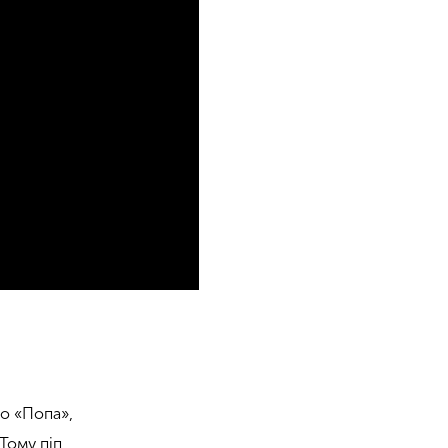
до «Попа»,
 Тому піп