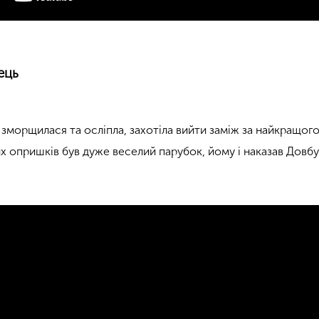
ець
ь зморщилася та осліпла, захотіла вийти заміж за найкращог
х опришків був дуже веселий парубок, йому і наказав Довб