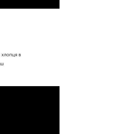
о хлопця в
уш