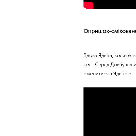
Опришок-сміхован
Вдова Ядвіга, коли гет
селі. Серед Довбушеви
оженитися з Ядвігою.