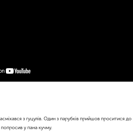
асміхався з гуцулів. Один з парубків прийшов проситися до
ін попросив у пана кучму.