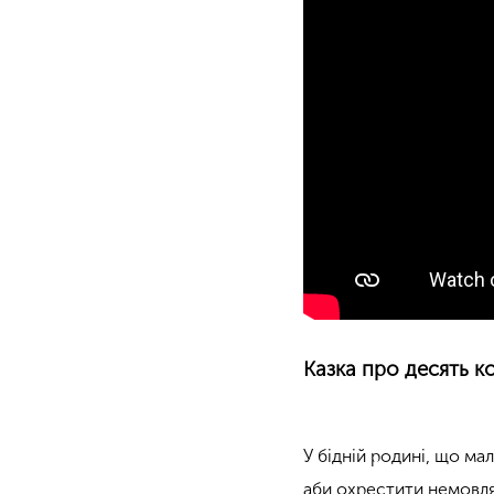
Казка про десять к
У бідній родині, що м
аби охрестити немовля.