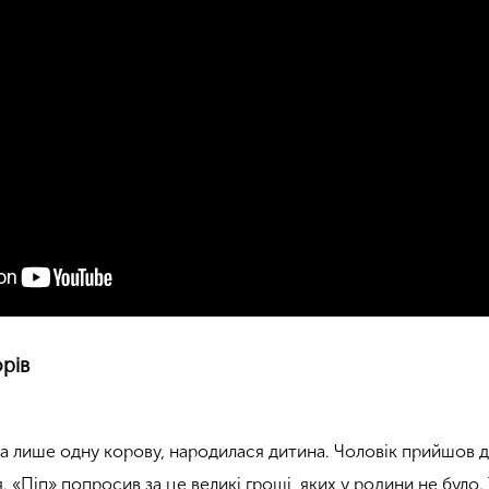
орів
ала лише одну корову, народилася дитина. Чоловік прийшов 
 «Піп» попросив за це великі гроші, яких у родини не було.