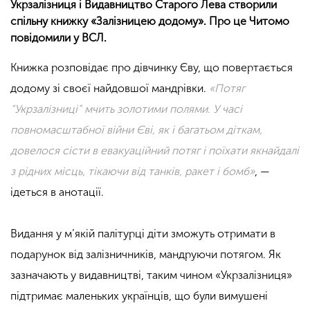
Укрзалізниця і Видавництво Старого Лева створили
спільну книжку «Залізницею додому». Про це Читомо
повідомили у ВСЛ.
Книжка розповідає про дівчинку Єву, що повертається
додому зі своєї найдовшої мандрівки.
«Потяг
“Укрзалізниці” мчить золотими полями. У часі
повномасштабної війни Єві, як і багатьом діткам,
довелося сісти в евакуаційний потяг і поїхати якнайдалі
з рідних місць, тікаючи від танків, ракет і бомб»
, —
ідеться в анотації.
Видання у м’якій палітурці діти зможуть отримати в
подарунок від залізничників, мандруючи потягом. Як
зазначають у видавництві, таким чином «Укрзалізниця»
підтримає маленьких українців, що були вимушені