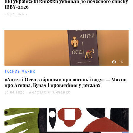
Які українські книжки увійшли до почесного списку
IBBY-2026
06.07.2026 -
441
ВАСИЛЬ МАХНО
«Ангел і Осел з віршами про вогонь і воду» — Махно
про Аґнона, Бучач і провидіння у деталях
10.04.2026 -
АНАСТАСІЯ ГАНЧЕНКО