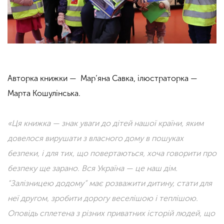
Авторка книжки — Мар’яна Савка, ілюстраторка —
Марта Кошулінська.
«Ця книжка — знак уваги до дітей нашої країни, яким
довелося вирушати з власного дому в пошуках
безпеки, і для тих, що повертаються, хоча говорити про
безпеку ще зарано. Вся Україна — це наш дім.
“Залізницею додому” має розважити дитину, стати для
неї другом, зробити дорогу веселішою і теплішою.
Оповідь сплетена з різних приватних історій людей, що