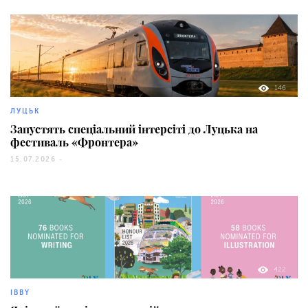
146
ЛУЦЬК
Запустять спеціальний інтерсіті до Луцька на
фестиваль «Фронтера»
15.07.2026 -
422
IBBY