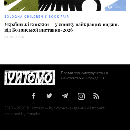
1097
BOLOGNA CHILDREN’S BOOK FAIR
Українські книжки — у списку найкращих видань
від Болонської виставки-2026
01.04.2026 -
Портал про культуру читання
і мистецтво книговидання
2010 – 2026 © Читомо — Культурно-видавничий проект
designed by Kotseba