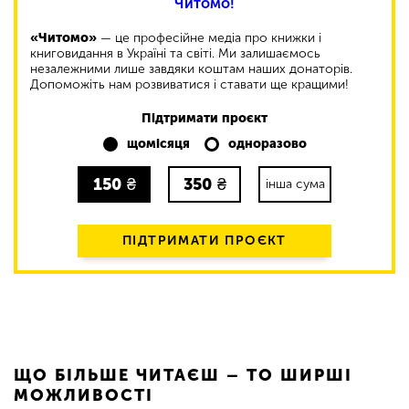
Читомо!
«Читомо»
— це професійне медіа про книжки і
книговидання в Україні та світі. Ми залишаємось
незалежними лише завдяки коштам наших донаторів.
Допоможіть нам розвиватися і ставати ще кращими!
Підтримати проєкт
щомісяця
одноразово
150
₴
350
₴
інша сума
ПІДТРИМАТИ ПРОЄКТ
ЩО БІЛЬШЕ ЧИТАЄШ – ТО ШИРШІ
МОЖЛИВОСТІ