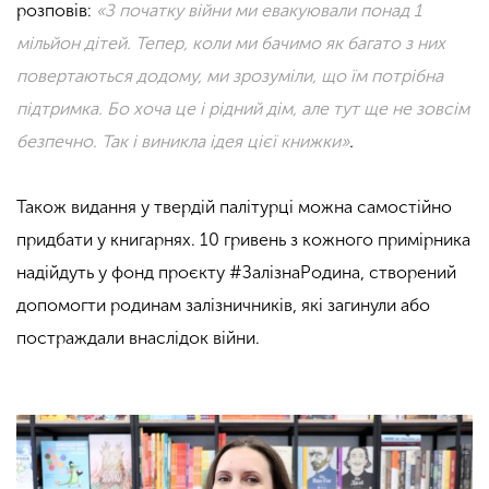
розповів:
«З початку війни ми евакуювали понад 1
мільйон дітей. Тепер, коли ми бачимо як багато з них
повертаються додому, ми зрозуміли, що їм потрібна
підтримка. Бо хоча це і рідний дім, але тут ще не зовсім
безпечно. Так і виникла ідея цієї книжки»
.
Також видання у твердій палітурці можна самостійно
придбати у книгарнях. 10 гривень з кожного примірника
надійдуть у фонд проєкту #ЗалізнаРодина, створений
допомогти родинам залізничників, які загинули або
постраждали внаслідок війни.