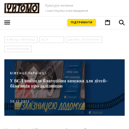
Культура читання
і мистецтво книговидання
ПІДТРИМАТИ
БІЖЕНЦІ-УКРАЇНЦІ
ВСЛ
ДИТЯЧА ЛІТЕРАТУРА
УКРЗАЛІЗНИЦЯ
БІЖЕНЦІ-УКРАЇНЦІ
У ВСЛ вийшла благодійна книжка для дітей-
біженців про залізницю
30.12.2022