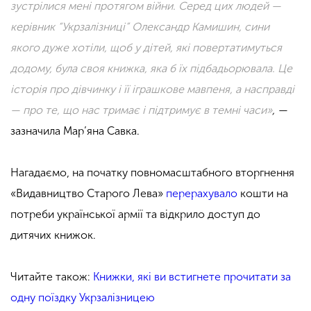
зустрілися мені протягом війни. Серед цих людей —
керівник “Укрзалізниці” Олександр Камишин, сини
якого дуже хотіли, щоб у дітей, які повертатимуться
додому, була своя книжка, яка б їх підбадьорювала. Це
історія про дівчинку і її іграшкове мавпеня, а насправді
— про те, що нас тримає і підтримує в темні часи»
, —
зазначила Мар’яна Савка.
Нагадаємо, на початку повномасштабного вторгнення
«Видавництво Старого Лева»
перерахувало
кошти на
потреби української армії та відкрило доступ до
дитячих книжок.
Читайте також:
Книжки, які ви встигнете прочитати за
одну поїздку Укрзалізницею