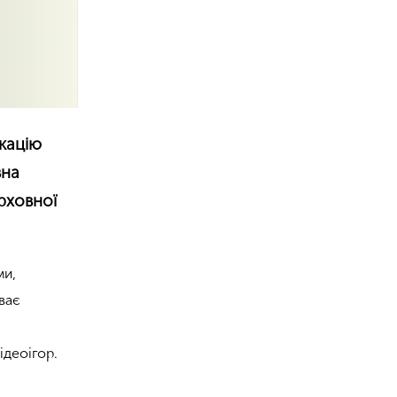
кацію
вна
рховної
ми,
иває
а
ідеоігор.