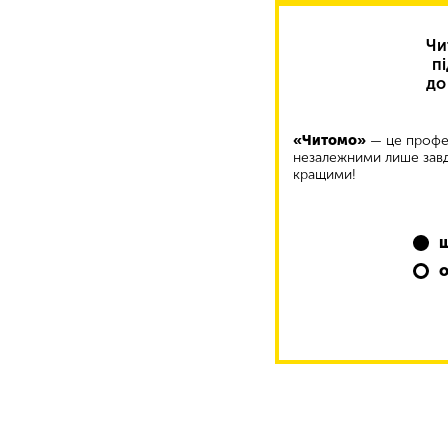
Чи
п
до
«Читомо»
— це профес
незалежними лише завд
кращими!