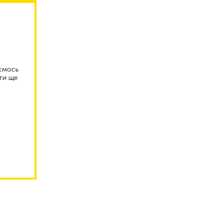
аємось
ти ще