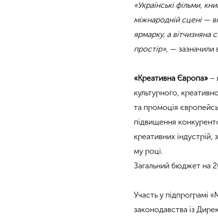
«Українські фільми, кн
міжнародній сцені — 
ярмарку, а вітчизняна 
простір»
, — зазначили 
«Креативна Європа»
– 
культурного, креативно
та промоція європейсь
підвищення конкуренто
креативних індустрій, 
му році.
Загальний бюджет на 2
Участь у підпрограмі 
законодавства із Дире