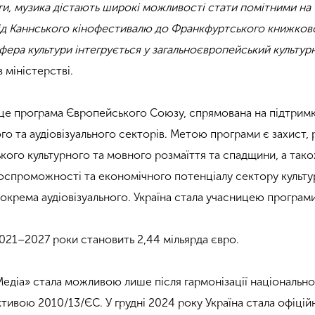
иги, музика дістають широкі можливості стати помітними на
від Каннського кінофестивалю до Франкфуртського книжков
сфера культури інтегрується у загальноєвропейський культур
в міністерстві.
це програма Європейського Союзу, спрямована на підтрим
го та аудіовізуального секторів. Метою програми є захист,
кого культурного та мовного розмаїття та спадщини, а так
спроможності та економічного потенціалу сектору культу
зокрема аудіовізуального. Україна стала учасницею програм
021–2027 роки становить 2,44 мільярда євро.
«Медіа» стала можливою лише після гармонізації національн
ктивою 2010/13/ЄС. У грудні 2024 року Україна стала офіці