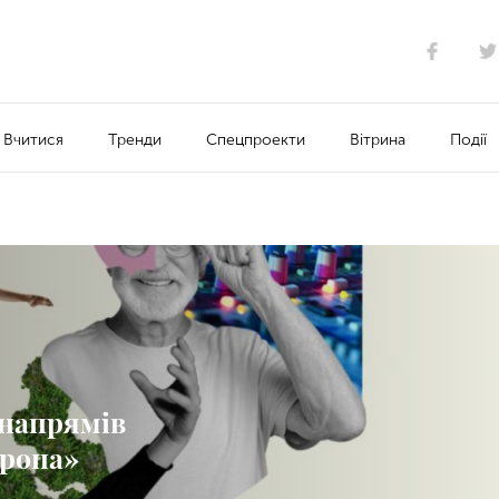
Вчитися
Тренди
Спецпроекти
Вітрина
Події
 напрямів
ропа»