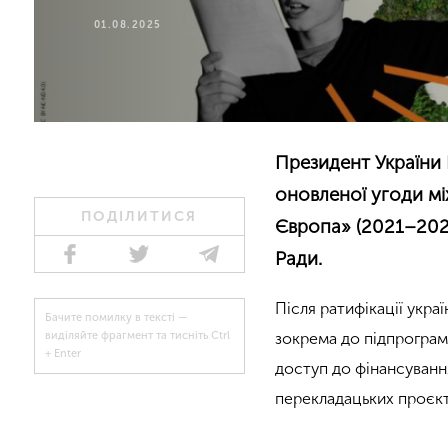
01.08.2025
Президент України
оновленої угоди мі
ПОДІЛИТИСЯ
Європа» (2021–202
Ради.
Після ратифікації укра
Бачите помилку в тексті —
зокрема до підпрограми
виділяйте фрагмент та тисніть Ctrl
+ Enter
доступ до фінансування
перекладацьких проєкті