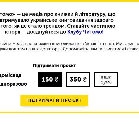
томо» — це медіа про книжки й літературу, що
ідтримувало українське книговидання задовго
 того, як це стало трендом. Ставайте частиною
історії — доєднуйтеся до
Клубу Читомо!
ійне медіа про книжки і книговидання в Україні та світі. Ми залиш
яки коштам наших донаторів. Допоможіть нам розвиватися і става
Підтримати проєкт
щомісяця
інша
150
₴
350
₴
сума
одноразово
ПІДТРИМАТИ ПРОЄКТ