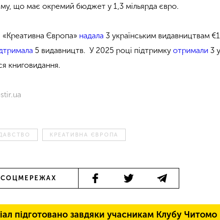
му, що має окремий бюджет у 1,3 мільярда євро.
і «Креативна Європа»
надала
3 українським видавництвам €1
ідтримала
5 видавництв. У 2025 році підтримку
отримали
3 у
я книговидання.
tir.ua
ДАВСТВО
КРЕАТИВНА ЄВРОПА
 СОЦМЕРЕЖАХ
іал підготовано завдяки учасникам Клубу Читомо