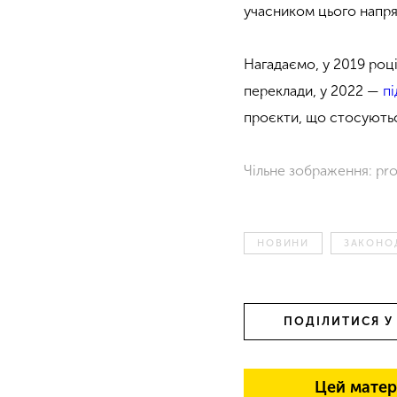
учасником цього напря
Нагадаємо, у 2019 роц
переклади, у 2022 —
п
проєкти, що стосуютьс
Чільне зображення: pros
НОВИНИ
ЗАКОНО
ПОДІЛИТИСЯ У
Цей матер