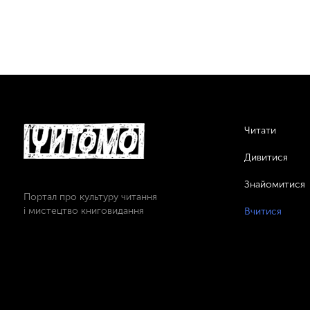
Читати
Дивитися
Знайомитися
Портал про культуру читання
і мистецтво книговидання
Вчитися