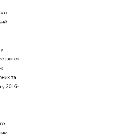
ого
ний
ку
 розвиток
ож
рних та
и у 2016-
ого
йним