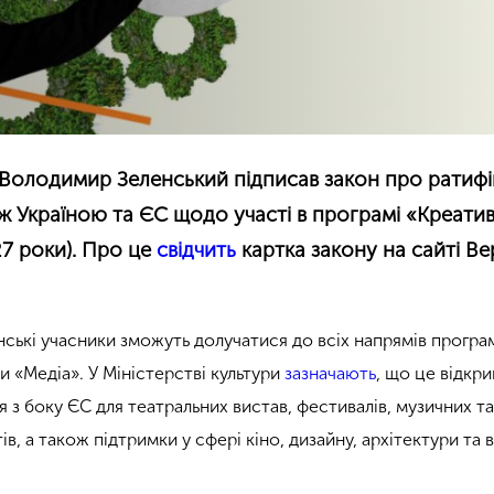
 Володимир Зеленський підписав закон про ратифі
ж Україною та ЄС щодо участі в програмі «Креати
7 роки). Про це
свідчить
картка закону на сайті Ве
їнські учасники зможуть долучатися до всіх напрямів програ
 «Медіа». У Міністерстві культури
зазначають
, що це відкр
 з боку ЄС для театральних вистав, фестивалів, музичних т
в, а також підтримки у сфері кіно, дизайну, архітектури та в