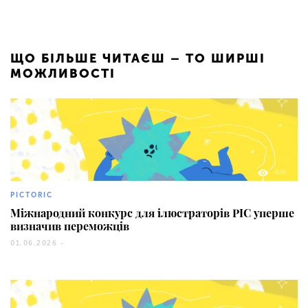
ЩО БІЛЬШЕ ЧИТАЄШ – ТО ШИРШІ
МОЖЛИВОСТІ
409
PICTORIC
Міжнародний конкурс для ілюстраторів PIC уперше
визначив переможців
01.06.2026 -