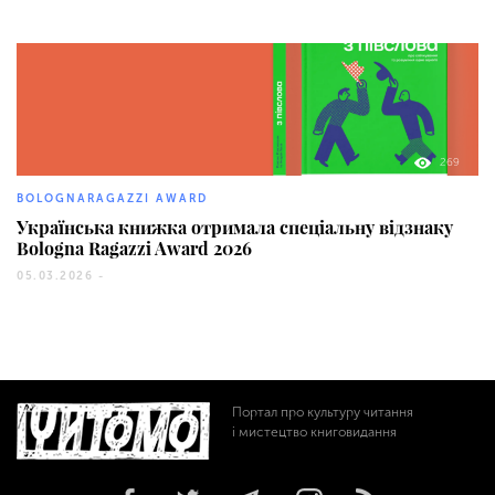
269
BOLOGNARAGAZZI AWARD
Українська книжка отримала спеціальну відзнаку
Bologna Ragazzi Award 2026
05.03.2026 -
Портал про культуру читання
і мистецтво книговидання