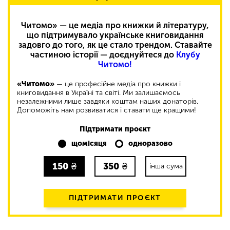
Читомо» — це медіа про книжки й літературу,
що підтримувало українське книговидання
задовго до того, як це стало трендом. Ставайте
частиною історії — доєднуйтеся до
Клубу
Читомо!
«Читомо»
— це професійне медіа про книжки і
книговидання в Україні та світі. Ми залишаємось
незалежними лише завдяки коштам наших донаторів.
Допоможіть нам розвиватися і ставати ще кращими!
Підтримати проєкт
щомісяця
одноразово
150
₴
350
₴
інша сума
ПІДТРИМАТИ ПРОЄКТ