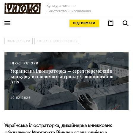
Культура читання
і мистецтво книговидання
ПІДТРИМАТИ
ІЛЮСТРАТОРИ
КОНКУРС ІЛЮСТРАТОРІВ
ІЛЮСТРАТОРИ
Українська ілюстраторка — серед переможців
конкурсу від відомого журналу Communication
Arts
10.02.2026
Українська ілюстраторка, дизайнерка книжкових
обкладинок Маргарита Вінклер стала однією з