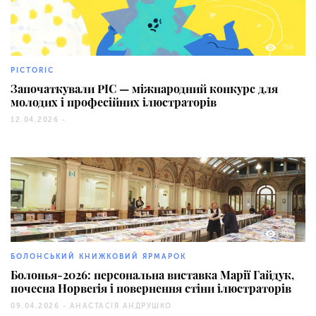
768
PICTORIC
Започаткували PIC — міжнародний конкурс для
молодих і професійних ілюстраторів
12.04.2026 -
810
БОЛОНСЬКИЙ КНИЖКОВИЙ ЯРМАРОК
Болонья-2026: персональна виставка Марії Гайдук,
почесна Норвегія і повернення стіни ілюстраторів
09.04.2026 -
АНАСТАСІЯ АНДРУШКО