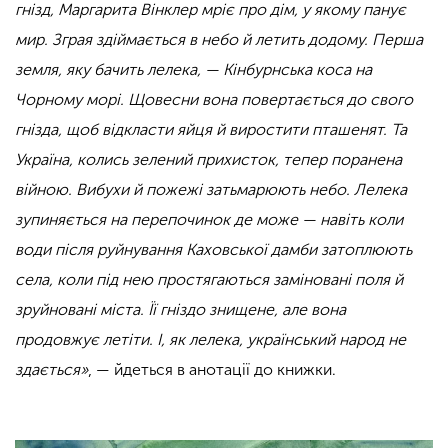
гнізд, Маргарита Вінклер мріє про дім, у якому панує
мир. Зграя здіймається в небо й летить додому. Перша
земля, яку бачить лелека, — Кінбурнська коса на
Чорному морі. Щовесни вона повертається до свого
гнізда, щоб відкласти яйця й виростити пташенят. Та
Україна, колись зелений прихисток, тепер поранена
війною. Вибухи й пожежі затьмарюють небо. Лелека
зупиняється на перепочинок де може — навіть коли
води після руйнування Каховської дамби затоплюють
села, коли під нею простягаються заміновані поля й
зруйновані міста. Її гніздо знищене, але вона
продовжує летіти. І, як лелека, український народ не
здається»
, — йдеться в анотації до книжки.