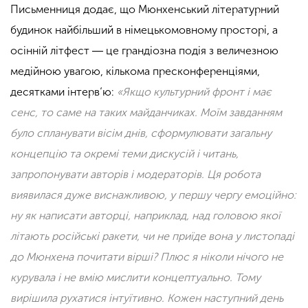
Письменниця додає, що Мюнхенський літературний
будинок найбільший в німецькомовному просторі, а
осінній літфест
―
це грандіозна подія з величезною
медійною увагою, кількома пресконференціями,
десятками інтерв‘ю:
«Якщо культурний фронт і має
сенс, то саме на таких майданчиках. Моїм завданням
було спланувати вісім днів, сформулювати загальну
концепцію та окремі теми дискусій і читань,
запропонувати авторів і модераторів. Ця робота
виявилася дуже виснажливою, у першу чергу емоційно:
ну як написати авторці, наприклад, над головою якої
літають російські ракети, чи не приїде вона у листопаді
до Мюнхена почитати вірші? Плюс я ніколи нічого не
курувала і не вмію мислити концептуально. Тому
вирішила рухатися інтуїтивно. Кожен наступний день