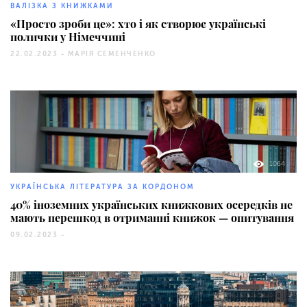
ВАЛІЗКА З КНИЖКАМИ
«Просто зроби це»: хто і як створює українські
полички у Німеччині
22.02.2023 -
МАРІЯ СЕМЕНЧЕНКО
1064
УКРАЇНСЬКА ЛІТЕРАТУРА ЗА КОРДОНОМ
40% іноземних українських книжкових осередків не
мають перешкод в отриманні книжок — опитування
09.02.2023 -