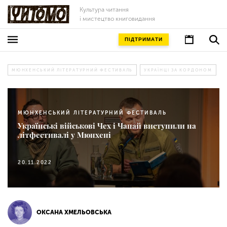
Культура читання
і мистецтво книговидання
ПІДТРИМАТИ
МЮНХЕНСЬКИЙ ЛІТЕРАТУРНИЙ ФЕСТИВАЛЬ
УКРАЇНЦІ ЗА КОРДОНОМ
МЮНХЕНСЬКИЙ ЛІТЕРАТУРНИЙ ФЕСТИВАЛЬ
Українські військові Чех і Чапай виступили на
літфестивалі у Мюнхені
20.11.2022
ОКСАНА ХМЕЛЬОВСЬКА