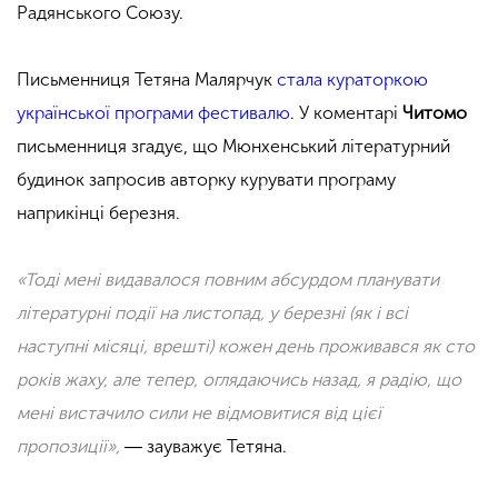
Радянського Союзу.
Письменниця Тетяна Малярчук
стала кураторкою
української програми фестивалю
. У коментарі
Читомо
письменниця згадує, що
Мюнхенський літературний
будинок запросив авторку курувати програму
наприкінці березня.
«Тоді мені видавалося повним абсурдом планувати
літературні події на листопад, у березні (як і всі
наступні місяці, врешті) кожен день проживався як сто
років жаху, але тепер, оглядаючись назад, я радію, що
мені вистачило сили не відмовитися від цієї
пропозиції»,
―
зауважує Тетяна.