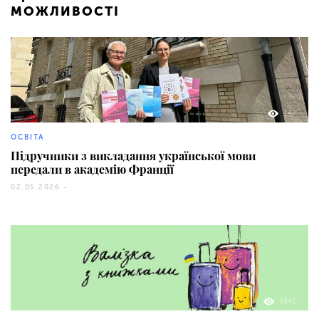
МОЖЛИВОСТІ
142
ОСВІТА
Підручники з викладання української мови
передали в академію Франції
02.05.2026 -
1842