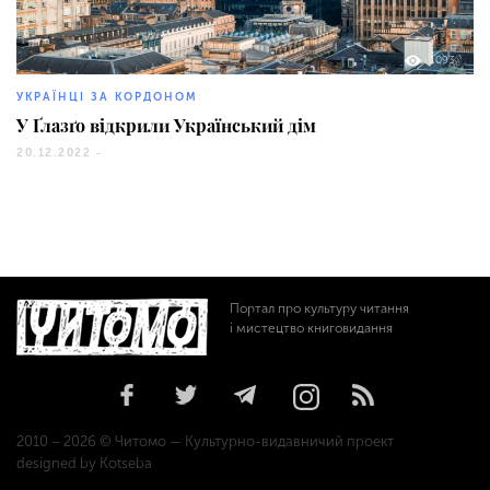
1093
УКРАЇНЦІ ЗА КОРДОНОМ
У Ґлазґо відкрили Український дім
20.12.2022 -
Портал про культуру читання
і мистецтво книговидання
2010 – 2026 © Читомо — Культурно-видавничий проект
designed by Kotseba