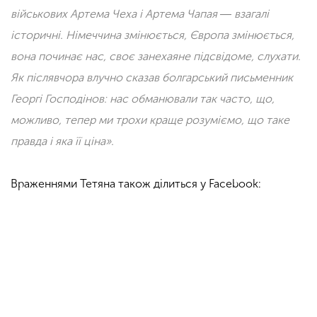
військових Артема Чеха і Артема Чапая ― взагалі
історичні. Німеччина змінюється, Європа змінюється,
вона починає нас, своє занехаяне підсвідоме, слухати.
Як післявчора влучно сказав болгарський письменник
Георгі Господінов: нас обманювали так часто, що,
можливо, тепер ми трохи краще розуміємо, що таке
правда і яка її ціна».
Враженнями Тетяна також ділиться у Facebook: