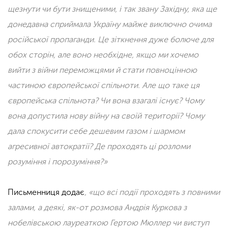
щезнути чи бути знищеними, і так звану Західну, яка ще
донедавна сприймала Україну майже виключно очима
російської пропаганди. Це зіткнення дуже болюче для
обох сторін, але воно необхідне, якщо ми хочемо
вийти з війни переможцями й стати повноцінною
частиною європейської спільноти. Але що таке ця
європейська спільнота? Чи вона взагалі існує? Чому
вона допустила нову війну на своїй території? Чому
дала спокусити себе дешевим газом і шармом
агресивної автократії? Де проходять ці розломи
розуміння і порозуміння?»
Письменниця додає
, «що всі події проходять з повними
залами, а деякі, як-от розмова Андрія Куркова з
нобелівською лауреаткою Гертою Мюллер чи виступ