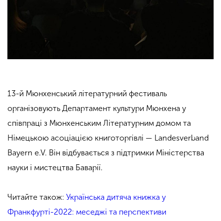
13-й Мюнхенський літературний фестиваль
організовують Департамент культури Мюнхена у
співпраці з Мюнхенським Літературним домом та
Німецькою асоціацією книготоргівлі — Landesverband
Bayern e.V. Він відбувається з підтримки Міністерства
науки і мистецтва Баварії.
Читайте також:
Українська дитяча книжка у
Франкфурті-2022: меседжі та перспективи