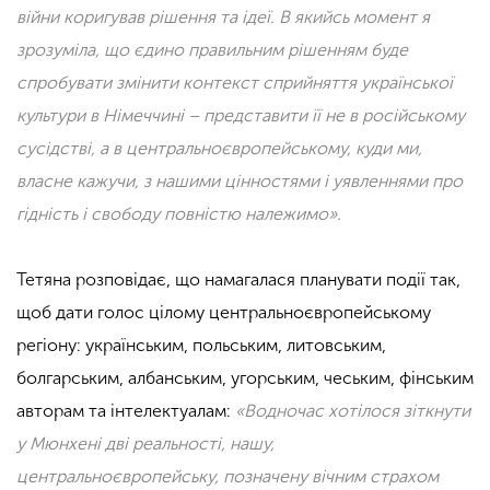
війни коригував рішення та ідеї. В якийсь момент я
зрозуміла, що єдино правильним рішенням буде
спробувати змінити контекст сприйняття української
культури в Німеччині – представити її не в російському
сусідстві, а в центральноєвропейському, куди ми,
власне кажучи, з нашими цінностями і уявленнями про
гідність і свободу повністю належимо».
Тетяна розповідає, що намагалася планувати події так,
щоб дати голос цілому центральноєвропейському
регіону: українським, польським, литовським,
болгарським, албанським, угорським, чеським, фінським
авторам та інтелектуалам:
«Водночас хотілося зіткнути
у Мюнхені дві реальності, нашу,
центральноєвропейську, позначену вічним страхом