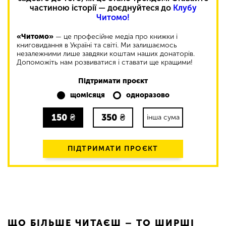
частиною історії — доєднуйтеся до
Клубу
Читомо!
«Читомо»
— це професійне медіа про книжки і
книговидання в Україні та світі. Ми залишаємось
незалежними лише завдяки коштам наших донаторів.
Допоможіть нам розвиватися і ставати ще кращими!
Підтримати проєкт
щомісяця
одноразово
150
₴
350
₴
інша сума
ПІДТРИМАТИ ПРОЄКТ
ЩО БІЛЬШЕ ЧИТАЄШ – ТО ШИРШІ