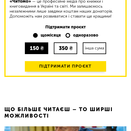
«Читомо»
— це професійне медіа про книжки і
книговидання в Україні та світі. Ми залишаємось
незалежними лише завдяки коштам наших донаторів.
Допоможіть нам розвиватися і ставати ще кращими!
Підтримати проєкт
щомісяця
одноразово
150
₴
350
₴
інша сума
ПІДТРИМАТИ ПРОЄКТ
ЩО БІЛЬШЕ ЧИТАЄШ – ТО ШИРШІ
МОЖЛИВОСТІ