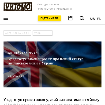
Культура читання
і мистецтво книговидання
ПІДТРИМАТИ
UA
EN
АНГЛІЙСЬКА МОВА
УРЯД
АНГЛІЙСЬКА МОВА
Уряд готує законопроєкт про новий статус
англійської мови в Україні
18.06.2023
Уряд готує проєкт закону, який визнаватиме англійську