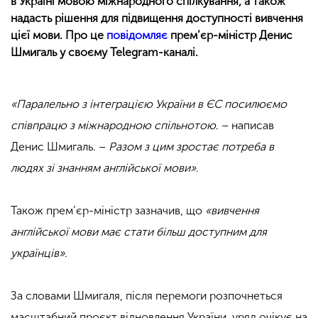
в Україні мовою міжнародного спілкування, а також
надасть рішення для підвищення доступності вивчення
цієї мови. Про це
повідомляє
прем’єр-міністр Денис
Шмигаль у своєму Telegram-каналі.
«Паралельно з інтеграцією України в ЄС посилюємо
співпрацю з міжнародною спільнотою
. – написав
Денис Шмигаль. –
Разом з цим зростає потреба в
людях зі знанням англійської мови»
.
Також прем’єр-міністр зазначив, що
«вивчення
англійської мови має стати більш доступним для
українців»
.
За словами Шмигаля, після перемоги розпочнеться
масштабний проєкт відновлення України, уряд очікує на