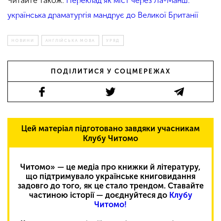
Читайте також:
Переклад як міст через Ла-Манш:
українська драматургія мандрує до Великої Британії
НОВИНИ
АНГЛІЙСЬКА МОВА
УРЯД
ПОДІЛИТИСЯ У СОЦМЕРЕЖАХ
Цей матеріал підготовано завдяки учасникам
Клубу Читомо
Читомо» — це медіа про книжки й літературу,
що підтримувало українське книговидання
задовго до того, як це стало трендом. Ставайте
частиною історії — доєднуйтеся до
Клубу
Читомо!