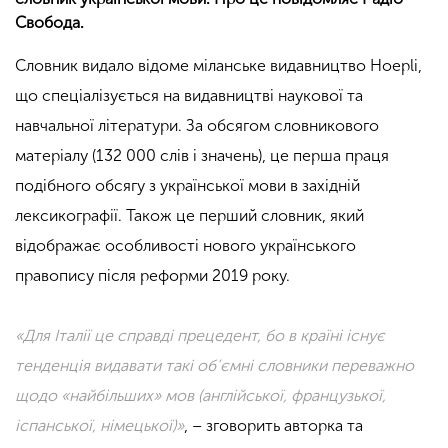
Свобода.
Словник видало відоме міланське видавництво Hoepli,
що спеціалізується на видавництві наукової та
навчальної літератури. За обсягом словникового
матеріалу (132 000 слів і значень), це перша праця
подібного обсягу з української мови в західній
лексикографії. Також це перший словник, який
відображає особливості нового українського
правопису після реформи 2019 року.
«Для Італії це справді прецедент, бо в країні існує
тенденція видавати такі об’ємні словники переважно
щодо «найбільших» мов (англійської, французької,
іспанської, німецької)»
, – зговорить авторка та