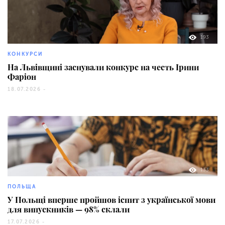
193
КОНКУРСИ
На Львівщині заснували конкурс на честь Ірини
Фаріон
18.07.2026 -
133
ПОЛЬЩА
У Польщі вперше пройшов іспит з української мови
для випускників — 98% склали
17.07.2026 -