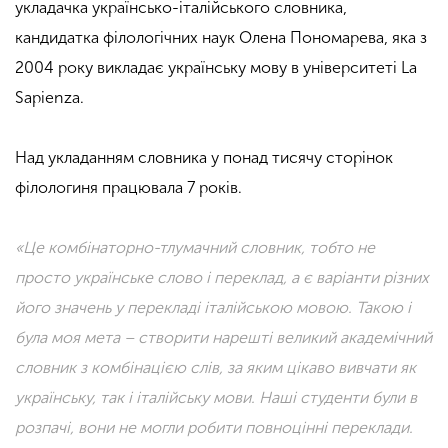
укладачка українсько-італійського словника,
кандидатка філологічних наук Олена Пономарева, яка з
2004 року викладає українську мову в університеті La
Sapienza.
Над укладанням словника у понад тисячу сторінок
філологиня працювала 7 років.
«Це комбінаторно-тлумачний словник, тобто не
просто українське слово і переклад, а є варіанти різних
його значень у перекладі італійською мовою. Такою і
була моя мета – створити нарешті великий академічний
словник з комбінацією слів, за яким цікаво вивчати як
українську, так і італійську мови. Наші студенти були в
розпачі, вони не могли робити повноцінні переклади.