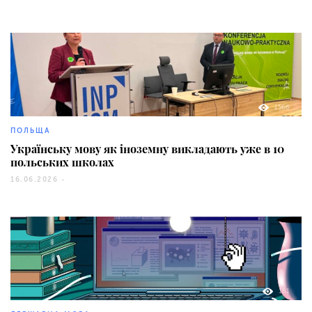
1566
ПОЛЬЩА
Українську мову як іноземну викладають уже в 10
польських школах
16.06.2026 -
161