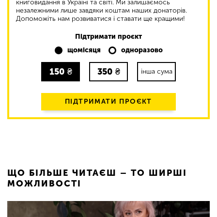
книговидання в Україні та світі. Ми залишаємось
незалежними лише завдяки коштам наших донаторів.
Допоможіть нам розвиватися і ставати ще кращими!
Підтримати проєкт
щомісяця
одноразово
150
₴
350
₴
інша сума
ПІДТРИМАТИ ПРОЄКТ
ЩО БІЛЬШЕ ЧИТАЄШ – ТО ШИРШІ
МОЖЛИВОСТІ