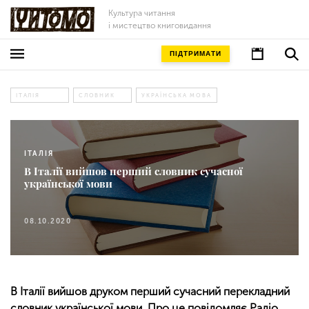
Культура читання
і мистецтво книговидання
ПІДТРИМАТИ
ІТАЛІЯ
СЛОВНИК
УКРАЇНСЬКА МОВА
ІТАЛІЯ
В Італії вийшов перший словник сучасної
української мови
08.10.2020
В Італії вийшов друком перший сучасний перекладний
словник української мови. Про це повідомляє Радіо