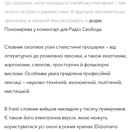
Це соромно, коли заходиш в італійську книгарню, і там
нічого не було з україністики. Я прагнула заповнити цю
прогалину в західній лексикографії»
, – додає
Пономарева у коментарі для Радіо Свобода.
Словник охоплює різні стилістичні прошарки – від
літературної до розмовної лексики, а також екзотизми,
жаргонізми, сленгові, просторічні й фольклорні
вислови. Особлива увага приділена професійній
лексиці – науково-технічній, економічній, політичній,
мистецькій.
В Італії словник вийшов накладом у тисячу примірників.
Є також його електронна версія, якою можуть
користуватися усі охочі в різних країнах (Dizionario