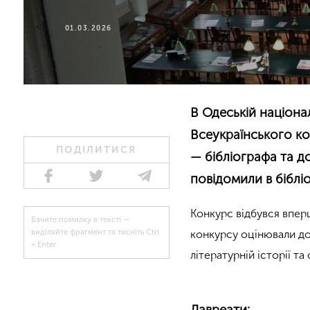
01.03.2026
В Одеській націона
Всеукраїнського ко
ПОДІЛИТИСЯ
— бібліографа та д
повідомили в бібліо
Конкурс відбувся вперш
Бачите помилку в тексті —
конкурсу оцінювали до
виділяйте фрагмент та тисніть Ctrl
+ Enter
літературній історії т
Лавреати: