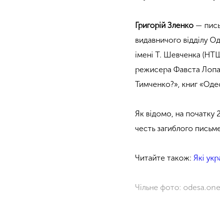
Григорій Зленко
— пись
видавничого відділу Од
імені Т. Шевченка (НТШ
режисера Фавста Лопат
Тимченко?», книг «Одес
Як відомо, на початку
честь загиблого письм
Читайте також:
Які ук
Чільне фото: odesa.on