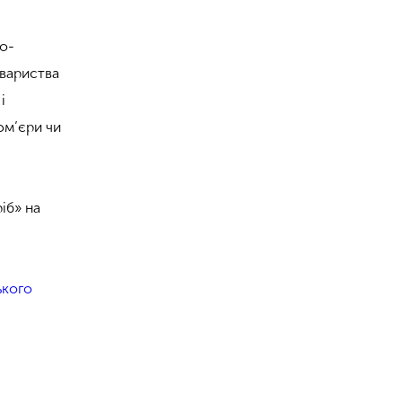
но-
овариства
і
юм’єри чи
іб» на
.
ького