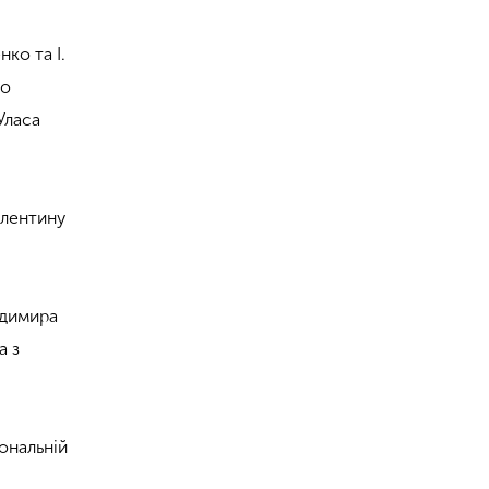
нко та І.
ло
Уласа
алентину
одимира
а з
ональній