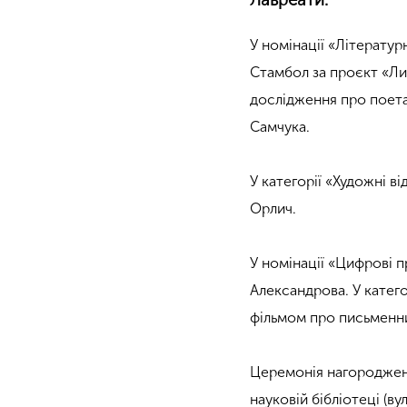
У номінації «Літературн
Стамбол за проєкт «Лип
дослідження про поета
Самчука.
У категорії «Художні в
Орлич.
У номінації «Цифрові
Александрова. У катего
фільмом про письменн
Церемонія нагородженн
науковій бібліотеці (вул