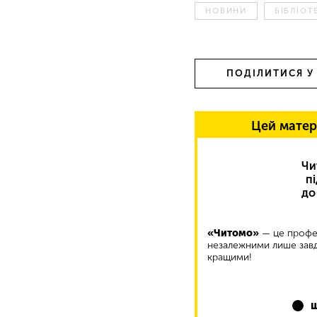
НОВИНИ
БІБЛІОТ
ПОДІЛИТИСЯ У
Цей матер
Чи
п
до
«Читомо»
— це профес
незалежними лише завд
кращими!