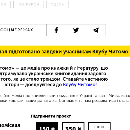
ЕКИ
КОНКУРСИ
ОДЕСА
 СОЦМЕРЕЖАХ
іал підготовано завдяки учасникам Клубу Читомо
томо» — це медіа про книжки й літературу, що
ідтримувало українське книговидання задовго
 того, як це стало трендом. Ставайте частиною
історії — доєднуйтеся до
Клубу Читомо!
ійне медіа про книжки і книговидання в Україні та світі. Ми залиш
яки коштам наших донаторів. Допоможіть нам розвиватися і става
Підтримати проєкт
щомісяця
інша
150
₴
350
₴