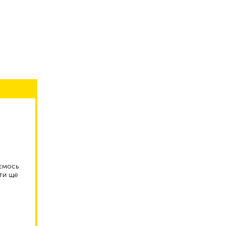
аємось
ти ще