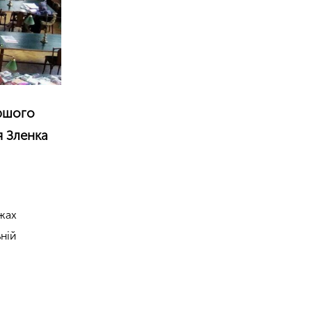
ершого
я Зленка
ежах
ній