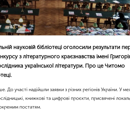
льній науковій бібліотеці оголосили результати п
нкурсу з літературного краєзнавства імені Григорі
ослідника української літератури. Про це Читомо
теці.
е. До участі надійшли заявки з різних регіонів України. У м
слідницькі, книжкові та цифрові проєкти, присвячені локаль
а окремим постатям.