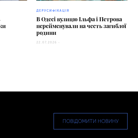
ДЕРУСИФІКАЦІЯ
ь
В Одесі вулицю Ільфа і Петрова
ки
перейменували на честь загиблої
родини
22.07.2026 -
ПОВІДОМИТИ НОВИНУ