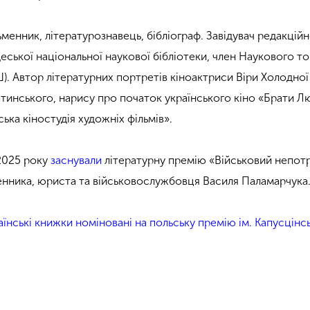
менник, літературознавець, бібліограф. Завідувач редакцій
еської національної наукової бібліотеки, член Наукового т
). Автор літературних портретів кіноактриси Віри Холодної 
инського, нарису про початок українського кіно «Брати Л
ька кіностудія художніх фільмів».
 2025 року
заснували
літературну премію «Військовий непотр
енника, юриста та військовослужбовця Василя Паламарчука
раїнські книжки номіновані на польську премію ім. Капусцінс
e