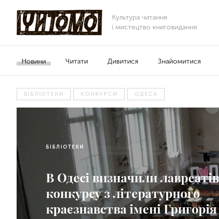
Культура читання
і мистецтво книговидання
Новини
Читати
Дивитися
Знайомитися
БІБЛІОТЕКИ
КОНКУРСИ
ОДЕСА
БІБЛІОТЕКИ
В Одесі визначили лавреаті
конкурсу з літературного
краєзнавства імені Григорія