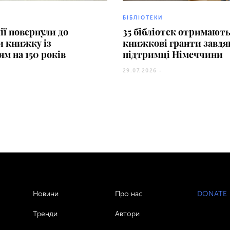
БІБЛІОТЕКИ
ії повернули до
35 бібліотек отримают
и книжку із
книжкові гранти завдя
ям на 150 років
підтримці Німеччини
29.07.2026 -
Новини
Про нас
DONATE
Тренди
Автори