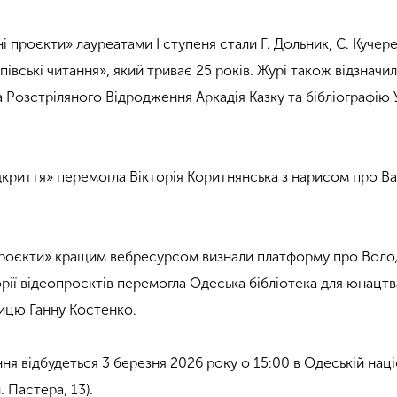
і проєкти» лауреатами I ступеня стали Г. Дольник, С. Кучере
івські читання», який триває 25 років. Журі також відзначи
 Розстріляного Відродження Аркадія Казку та бібліографію 
ідкриття» перемогла Вікторія Коритнянська з нарисом про В
 проєкти» кращим вебресурсом визнали платформу про Вол
рії відеопроєктів перемогла Одеська бібліотека для юнацтв
ицю Ганну Костенко.
я відбудеться 3 березня 2026 року о 15:00 в Одеській наці
. Пастера, 13).