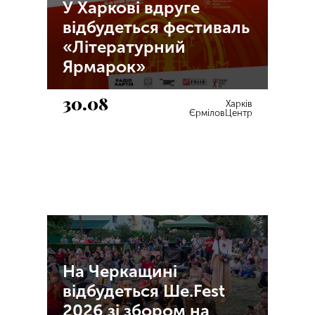
У Харкові вдруге
відбудеться фестиваль
«Літературний
Ярмарок»
30.08
Харків
ЄрміловЦентр
На Черкащині
відбудеться Ше.Fest
2026 зі збором на