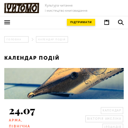
Культура читання
і мистецтво книговидання
ПІДТРИМАТИ
ГОЛОВНА
КАЛЕНДАР ПОДІЙ
КАЛЕНДАР ПОДІЙ
24.07
КАЛЕНДАР
ВІКТОРІЯ АМЕЛІНА
АРМА,
ПІВНІЧНА
ІРЛАНДІЯ