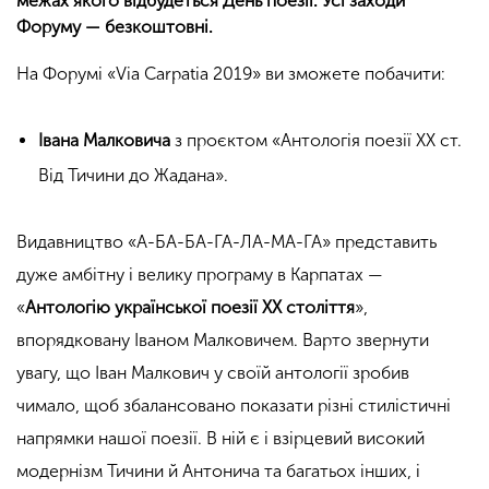
межах якого відбудеться День поезії. Усі заходи
Форуму — безкоштовні.
На Форумі «Via Carpatia 2019» ви зможете побачити:
Івана Малковича
з проєктом «Антологія поезії ХХ ст.
Від Тичини до Жадана».
Видавництво «А-БА-БА-ГА-ЛА-МА-ГА» представить
дуже амбітну і велику програму в Карпатах —
«
Антологію української поезії ХХ століття
»,
впорядковану Іваном Малковичем. Варто звернути
увагу, що Іван Малкович у своїй антології зробив
чимало, щоб збалансовано показати різні стилістичні
напрямки нашої поезії. В ній є і взірцевий високий
модернізм Тичини й Антонича та багатьох інших, і