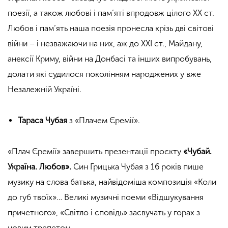
поезії, а також любові і пам’яті впродовж цілого ХХ ст.
Любов і пам’ять наша поезія пронесла крізь дві світові
війни – і незважаючи на них, аж до ХХІ ст., Майдану,
анексії Криму, війни на Донбасі та інших випробувань,
долати які судилося поколінням народжених у вже
Незалежній Україні.
Тараса Чубая
з «Плачем Єремії».
«Плач Єремії» завершить презентації проєкту
«Чубай.
Україна. Любов».
Син Грицька Чубая з 16 років пише
музику на слова батька, найвідоміша композиція «Коли
до губ твоїх»… Великі музичні поеми «Відшукування
причетного», «Світло і сповідь» засвучать у горах з
новим трепетом.