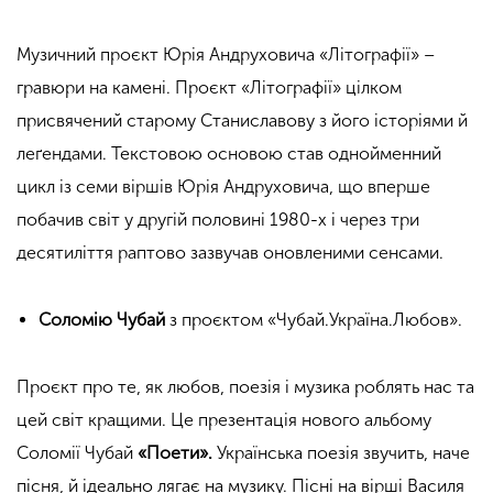
Музичний проєкт Юрія Андруховича «Літографії» –
гравюри на камені. Проєкт «Літографії» цілком
присвячений старому Станиславову з його історіями й
леґендами. Текстовою основою став однойменний
цикл із семи віршів Юрія Андруховича, що вперше
побачив світ у другій половині 1980-х і через три
десятиліття раптово зазвучав оновленими сенсами.
Соломію Чубай
з проєктом «Чубай.Україна.Любов».
Проєкт про те, як любов, поезія і музика роблять нас та
цей світ кращими. Це презентація нового альбому
Соломії Чубай
«Поети».
Українська поезія звучить, наче
пісня, й ідеально лягає на музику. Пісні на вірші Василя