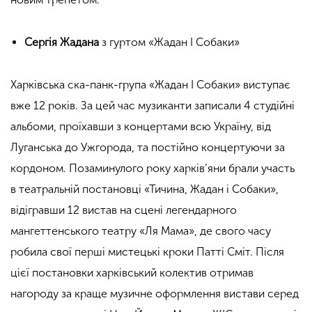
Сергія Жадана
з гуртом «Жадан І Собаки»
Харківська ска-панк-група «Жадан І Собаки» виступає
вже 12 років. За цей час музиканти записали 4 студійні
альбоми, проїхавши з концертами всю Україну, від
Луганська до Ужгорода, та постійно концертуючи за
кордоном. Позаминулого року харків’яни брали участь
в театральній постановці «Тичина, Жадан і Собаки»,
відігравши 12 вистав на сцені легендарного
мангеттенського театру «Ля Мама», де свого часу
робила свої перші мистецькі кроки Патті Сміт. Після
цієї постановки харківський колектив отримав
нагороду за краще музичне оформлення вистави серед