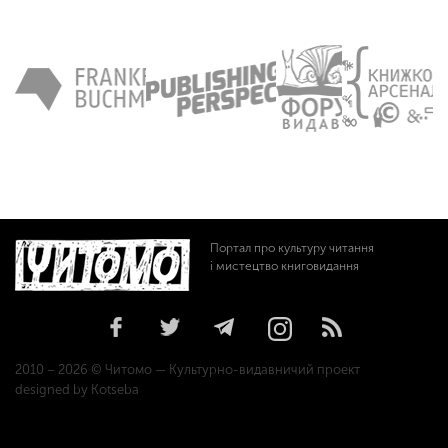
Портал про культуру читання
і мистецтво книговидання
2010 – 2026 © Читомо — Культурно-видавничий проект
designed by Kotseba