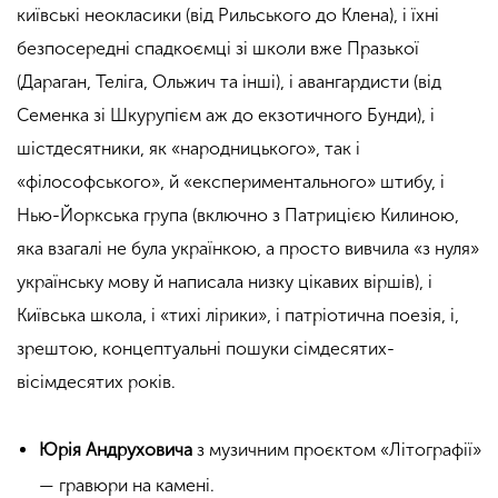
київські неокласики (від Рильського до Клена), і їхні
безпосередні спадкоємці зі школи вже Празької
(Дараган, Теліга, Ольжич та інші), і авангардисти (від
Семенка зі Шкурупієм аж до екзотичного Бунди), і
шістдесятники, як «народницького», так і
«філософського», й «експериментального» штибу, і
Нью-Йоркська група (включно з Патрицією Килиною,
яка взагалі не була українкою, а просто вивчила «з нуля»
українську мову й написала низку цікавих віршів), і
Київська школа, і «тихі лірики», і патріотична поезія, і,
зрештою, концептуальні пошуки сімдесятих-
вісімдесятих років.
Юрія Андруховича
з музичним проєктом «Літографії»
— гравюри на камені.