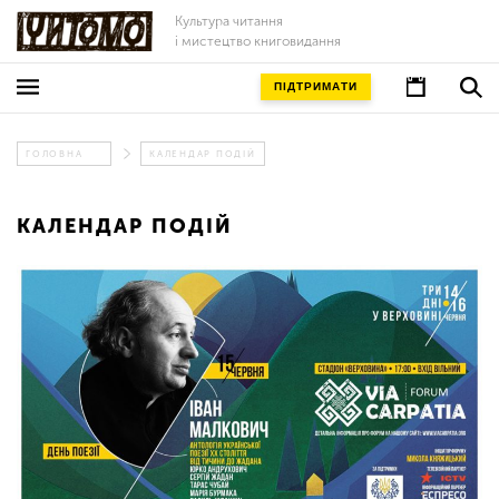
Культура читання
і мистецтво книговидання
ПІДТРИМАТИ
ГОЛОВНА
КАЛЕНДАР ПОДІЙ
КАЛЕНДАР ПОДІЙ