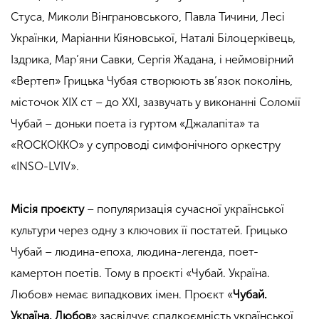
Стуса, Миколи Вінграновського, Павла Тичини, Лесі
Українки, Маріанни Кіяновської, Наталі Білоцерківець,
Іздрика, Мар’яни Савки, Сергія Жадана, і неймовірний
«Вертеп» Грицька Чубая створюють зв’язок поколінь,
місточок ХІХ ст – до ХХІ, зазвучать у виконанні Соломії
Чубай – доньки поета із гуртом «Джалапіта» та
«ROCKOKKO» у супроводі симфонічного оркестру
«INSO-LVIV».
Місія проєкту
– популяризація сучасної української
культури через одну з ключових її постатей. Грицько
Чубай – людина-епоха, людина-легенда, поет-
камертон поетів. Тому в проєкті «Чубай. Україна.
Любов» немає випадкових імен. Проєкт «
Чубай.
Україна. Любов
» засвідчує спадкоємність української