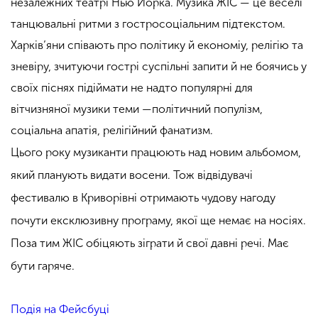
незалежних театрі Нью Йорка. Музика ЖІС — це веселі
танцювальні ритми з гостросоціальним підтекстом.
Харків’яни співають про політику й економіу, релігію та
зневіру, зчитуючи гострі суспільні запити й не боячись у
своїх піснях підіймати не надто популярні для
вітчизняної музики теми —політичний популізм,
соціальна апатія, релігійний фанатизм.
Цього року музиканти працюють над новим альбомом,
який планують видати восени. Тож відвідувачі
фестивалю в Криворівні отримають чудову нагоду
почути ексклюзивну програму, якої ще немає на носіях.
Поза тим ЖІС обіцяють зіграти й свої давні речі. Має
бути гаряче.
Подія на Фейсбуці