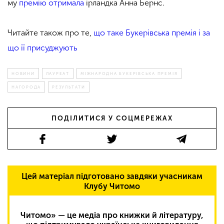
му
премію отримала
ірландка Анна Бернс.
Читайте також про те,
що таке Букерівська премія і за
що її присуджують
НОВИНИ
ЛАУРЕАТ
МІЖНАРОДНА БУКЕРІВСЬКА ПРЕМІЯ
НАГОРОДА
РЕЗУЛЬТАТИ
ПОДІЛИТИСЯ У СОЦМЕРЕЖАХ
Цей матеріал підготовано завдяки учасникам
Клубу Читомо
Читомо» — це медіа про книжки й літературу,