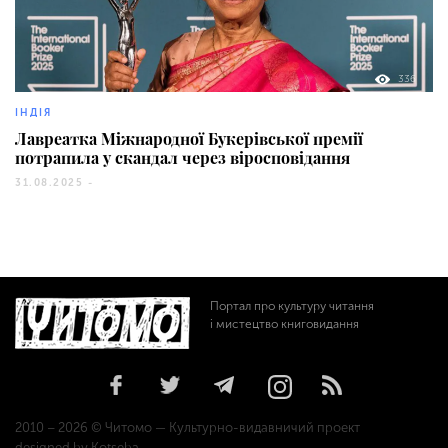
336
ІНДІЯ
Лавреатка Міжнародної Букерівської премії
потрапила у скандал через віросповідання
31.08.2025 -
Портал про культуру читання
і мистецтво книговидання
2010 – 2026 © Читомо — Культурно-видавничий проект
designed by Kotseba