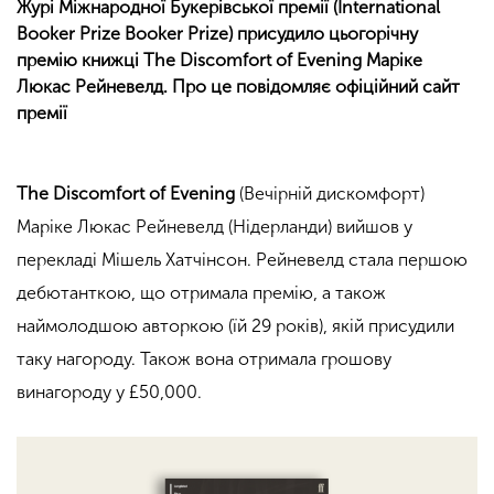
Журі Міжнародної Букерівської премії (International
Booker Prize Booker Prize) присудило цьогорічну
премію книжці
The Discomfort of Evening Маріке
Люкас Рейневелд
. Про це повідомляє офіційний сайт
премії
The Discomfort of Evening
(Вечірній дискомфорт)
Маріке Люкас Рейневелд (Нідерланди) вийшов у
перекладі Мішель Хатчінсон. Рейневелд стала першою
дебютанткою, що отримала премію, а також
наймолодшою авторкою (їй 29 років), якій присудили
таку нагороду. Також вона отримала грошову
винагороду у £50,000.