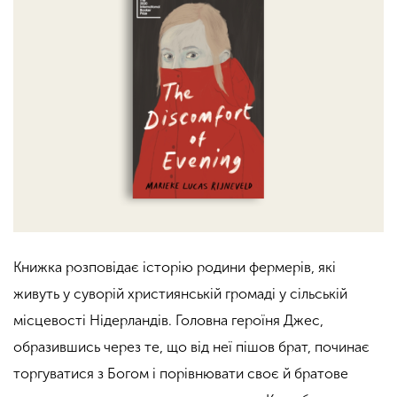
Книжка розповідає історію родини фермерів, які
живуть у суворій християнській громаді у сільській
місцевості Нідерландів. Головна героїня Джес,
образившись через те, що від неї пішов брат, починає
торгуватися з Богом і порівнювати своє й братове