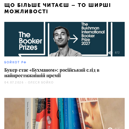
ЩО БІЛЬШЕ ЧИТАЄШ – ТО ШИРШІ
МОЖЛИВОСТІ
872
БОЙКОТ РФ
Букер стає «Бухманом»: російський слід в
найпрестижнішій премії
04.07.2026 -
ОЛЕСЯ БОЙКО
406