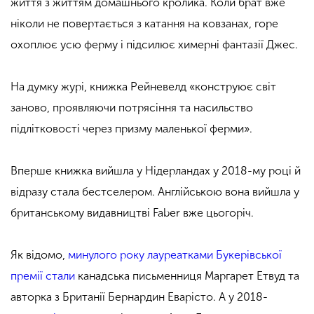
життя з життям домашнього кролика. Коли брат вже
ніколи не повертається з катання на ковзанах, горе
охоплює усю ферму і підсилює химерні фантазії Джес.
На думку журі, книжка Рейневелд «конструює світ
заново, проявляючи потрясіння та насильство
підлітковості через призму маленької ферми».
Вперше книжка вийшла у Нідерландах у 2018-му році й
відразу стала бестселером. Англійською вона вийшла у
британському видавництві Faber вже цьогоріч.
Як відомо,
минулого року лауреатками Букерівської
премії стали
канадська письменниця Маргарет Етвуд та
авторка з Британії Бернардин Еварісто. А у 2018-