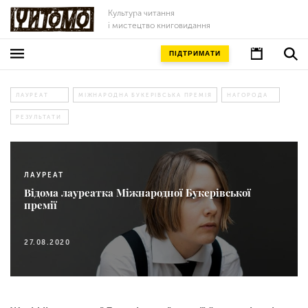
Культура читання
і мистецтво книговидання
ПІДТРИМАТИ
ЛАУРЕАТ
МІЖНАРОДНА БУКЕРІВСЬКА ПРЕМІЯ
НАГОРОДА
РЕЗУЛЬТАТИ
ЛАУРЕАТ
Відома лауреатка Міжнародної Букерівської
премії
27.08.2020