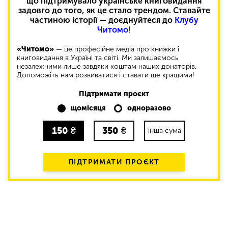
що підтримувало українське книговидання
задовго до того, як це стало трендом. Ставайте
частиною історії — доєднуйтеся до
Клубу
Читомо!
«Читомо»
— це професійне медіа про книжки і
книговидання в Україні та світі. Ми залишаємось
незалежними лише завдяки коштам наших донаторів.
Допоможіть нам розвиватися і ставати ще кращими!
Підтримати проєкт
щомісяця
одноразово
150
₴
350
₴
інша сума
ПІДТРИМАТИ ПРОЄКТ