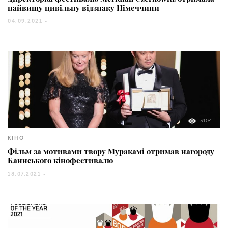
найвищу цивільну відзнаку Німеччини
04.09.2021 -
3104
КІНО
Фільм за мотивами твору Муракамі отримав нагороду
Каннського кінофестивалю
18.07.2021 -