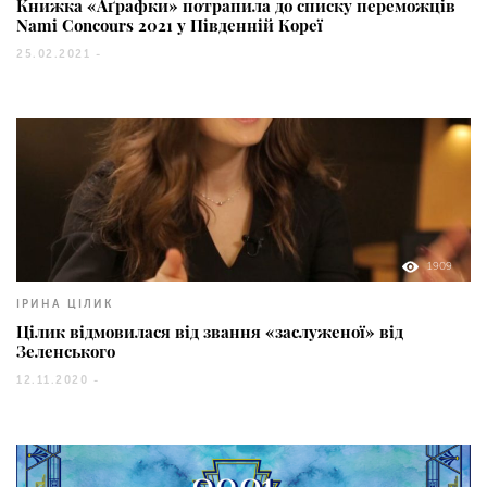
Книжка «Аґрафки» потрапила до списку переможців
Nami Concours 2021 у Південній Кореї
25.02.2021 -
1909
ІРИНА ЦІЛИК
Цілик відмовилася від звання «заслуженої» від
Зеленського
12.11.2020 -