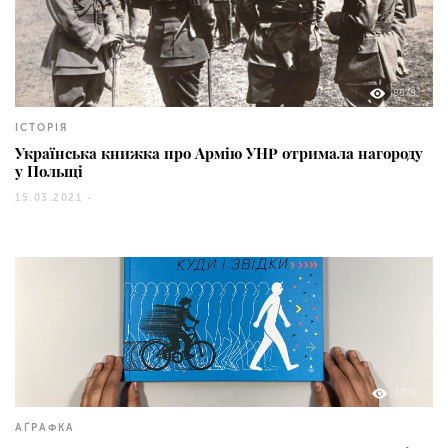
8878
ІСТОРІЯ
Українська книжка про Армію УНР отримала нагороду
у Польщі
15.03.2021 -
1705
АҐРАФКА