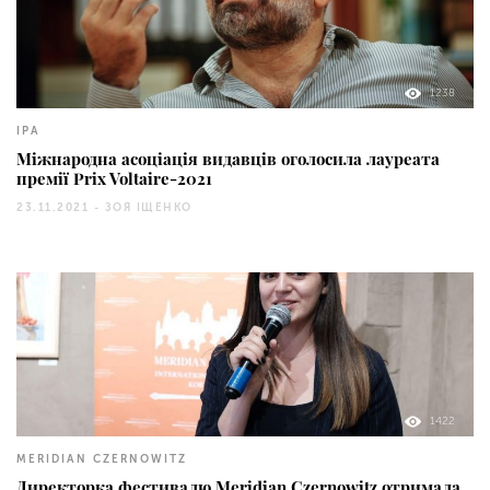
1238
IPA
Міжнародна асоціація видавців оголосила лауреата
премії Prix Voltaire-2021
23.11.2021 -
ЗОЯ ІЩЕНКО
1422
MERIDIAN CZERNOWITZ
Директорка фестивалю Meridian Czernowitz отримала