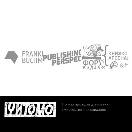
Портал про культуру читання
і мистецтво книговидання