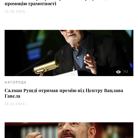
промоцію грамотності
15.01.2025 -
753
НАГОРОДА
Салман Рушді отримав премію від Центру Вацлава
Гавела
16.11.2023 -