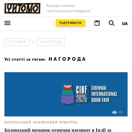
Культура читання
і мистецтво книговидання
ПІДТРИМАТИ
UA
ГОЛОВНА
НАГОРОДА
НАГОРОДА
Усі статті за тегом:
83
БОЛОНСЬКИЙ КНИЖКОВИЙ ЯРМАРОК
Болонський ярмарок отримав нагороду в Індії за