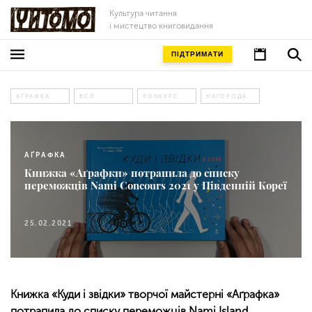
Культура читання
і мистецтво книговидання
ПІДТРИМАТИ
АҐРАФКА
ВСЛ
КОНКУРС
НАГОРОДА
АҐРАФКА
Книжка «Аґрафки» потрапила до списку
переможців Nami Concours 2021 у Південній Кореї
25.02.2021
Книжка «Куди і звідки» творчої майстерні «Аґрафка»
потрапила до списку переможців Nami Island