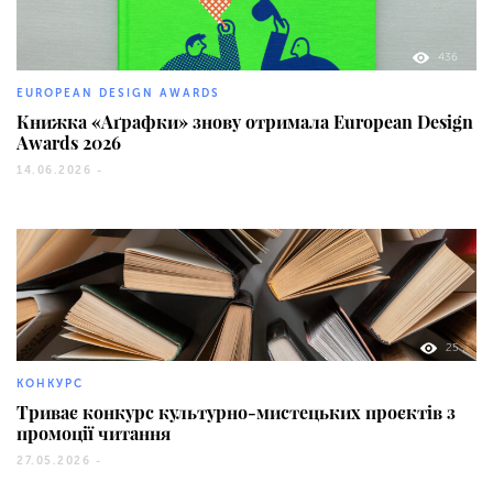
436
EUROPEAN DESIGN AWARDS
Книжка «Аґрафки» знову отримала European Design
Awards 2026
14.06.2026 -
25
КОНКУРС
Триває конкурс культурно-мистецьких проєктів з
промоції читання
27.05.2026 -