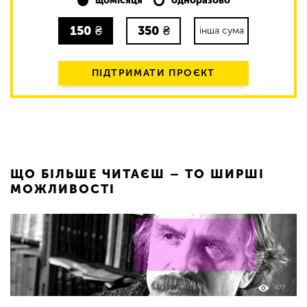
щомісяця
одноразово
150
₴
350
₴
інша сума
ПІДТРИМАТИ ПРОЄКТ
ЩО БІЛЬШЕ ЧИТАЄШ – ТО ШИРШІ
МОЖЛИВОСТІ
477