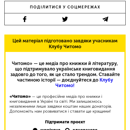
ПОДІЛИТИСЯ У СОЦМЕРЕЖАХ
Цей матеріал підготовано завдяки учасникам
Клубу Читомо
Читомо» — це медіа про книжки й літературу,
що підтримувало українське книговидання
задовго до того, як це стало трендом. Ставайте
частиною історії — доєднуйтеся до
Клубу
Читомо!
«Читомо»
— це професійне медіа про книжки і
книговидання в Україні та світі. Ми залишаємось
незалежними лише завдяки коштам наших донаторів.
Допоможіть нам розвиватися і ставати ще кращими!
Підтримати проєкт