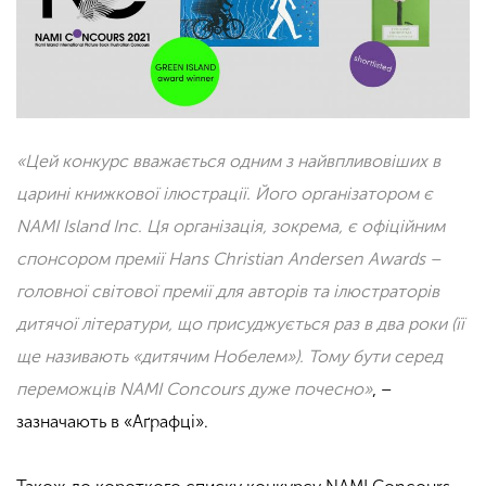
«Цей конкурс вважається одним з найвпливовіших в
царині книжкової ілюстрації. Його організатором є
NAMI Island Inc. Ця організація, зокрема, є офіційним
спонсором премії Hans Christian Andersen Awards –
головної світової премії для авторів та ілюстраторів
дитячої літератури, що присуджується раз в два роки (її
ще називають «дитячим Нобелем»). Тому бути серед
переможців NAMI Concours дуже почесно»
, –
зазначають в «Аґрафці».