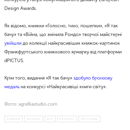
Design Awards.
Як відомо, книжки «Голосно, тихо, пошепки», «Я так
бачу» та «Війна, що змінила Рондо» творчої майстерні
увійшли
до колекції найкрасивіших книжок-картинок
Франкфуртського книжкового ярмарку від платформи
dPICTUS.
Крім того, видання «Я так бачу»
здобуло бронзову
медаль
на конкурсі «Найкрасивіші книги світу».
Фото: agrafkastudio.com
НОВИНИ
АҐРАФКА
ВСЛ
КОНКУРС
НАГОРОДА