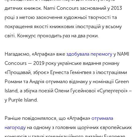
дитячих книжок. Nami Concours заснований у 2013
році з метою заохочення художньої творчості та
покращення якості книжкових ілюстрацій у всьому
світі. Конкурс проходить раз на два роки.
Нагадаємо, «Аґрафка» вже
здобувала перемогу
у NAMI
Concours — 2019 року українське видання роману
«Прощавай, зброє» Ернеста Гемінґвея з ілюстраціями
Романи та Андрія отримало відзнаку у номінації Green
Island, а збірка поезій Олени Гусейнової «Супергерої» –
у Purple Island.
Раніше повідомлялося, що «Аґрафка»
отримала
нагороду
на одному з головних щорічних європейських
конкурсів у галузі комунікаційного дизайну European