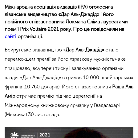
Міжнародна асоціація видавців (IPA) оголосила
ліванське видавництво «Дар Аль-Джадід» і його
покійного співзасновника Локмана Сліма лауреатами
премії Prix Voltaire 2021 року. Про це повідомили на
сайті
організації.
Бейрутське видавництво
«Дар Аль-Джадід»
стало
переможцем премії за його «зразкову мужність» яке
працювало, всупереч тиску і залякуванню органами
влади. «Дар Аль-Джадід» отримає 10 000 швейцарських
франків (10 760 доларів). Його співзасновниця
Раша Аль
Амір
отримає премію під час церемонії на
Міжнародному книжковому ярмарку у Гвадалахарі
(Мексика) 30 листопада.