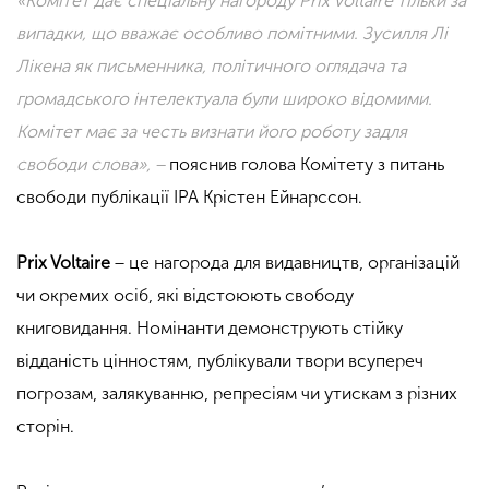
«Комітет дає спеціальну нагороду Prix Voltaire тільки за
випадки, що вважає особливо помітними. Зусилля Лі
Лікена як письменника, політичного оглядача та
громадського інтелектуала були широко відомими.
Комітет має за честь визнати його роботу задля
свободи слова», −
пояснив голова Комітету з питань
свободи публікації IPA Крістен Ейнарссон.
Prix Voltaire
− це нагорода для видавництв, організацій
чи окремих осіб, які відстоюють свободу
книговидання. Номінанти демонструють стійку
відданість цінностям, публікували твори всупереч
погрозам, залякуванню, репресіям чи утискам з різних
сторін.