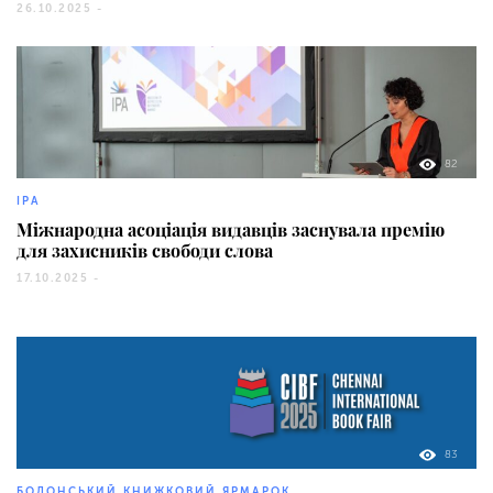
26.10.2025 -
82
IPA
Міжнародна асоціація видавців заснувала премію
для захисників свободи слова
17.10.2025 -
83
БОЛОНСЬКИЙ КНИЖКОВИЙ ЯРМАРОК