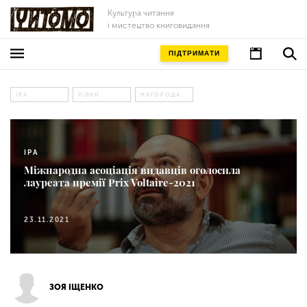
Культура читання
і мистецтво книговидання
ПІДТРИМАТИ
IPA
ЛІВАН
НАГОРОДА
IPA
Міжнародна асоціація видавців оголосила
лауреата премії Prix Voltaire-2021
23.11.2021
ЗОЯ ІЩЕНКО