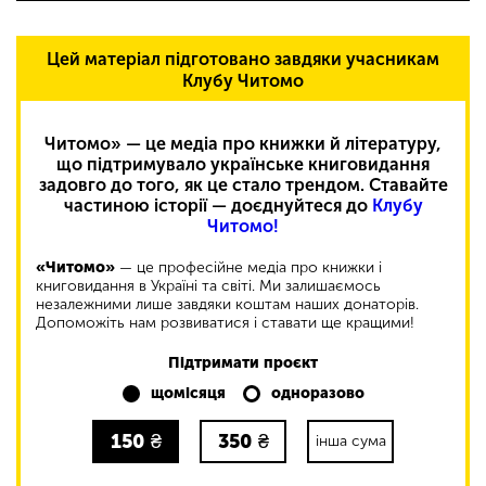
Цей матеріал підготовано завдяки учасникам
Клубу Читомо
Читомо» — це медіа про книжки й літературу,
що підтримувало українське книговидання
задовго до того, як це стало трендом. Ставайте
частиною історії — доєднуйтеся до
Клубу
Читомо!
«Читомо»
— це професійне медіа про книжки і
книговидання в Україні та світі. Ми залишаємось
незалежними лише завдяки коштам наших донаторів.
Допоможіть нам розвиватися і ставати ще кращими!
Підтримати проєкт
щомісяця
одноразово
150
₴
350
₴
інша сума