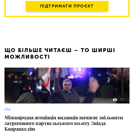
ПІДТРИМАТИ ПРОЄКТ
ЩО БІЛЬШЕ ЧИТАЄШ – ТО ШИРШІ
МОЖЛИВОСТІ
121
IPA
Міжнародна асоціація видавців вимагає звільнити
затриманого картвельського колегу Звіада
Кварацхелію