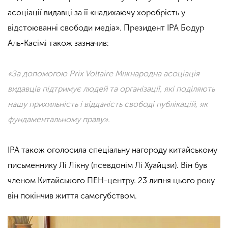
асоціації видавці за її «надихаючу хоробрість у
відстоюванні свободи медіа». Президент IPA Бодур
Аль-Касімі також зазначив:
«За допомогою Prix Voltaire Міжнародна асоціація
видавців підтримує людей та організації, які поділяють
нашу прихильність і відданість свободі публікацій, як
фундаментальному праву».
IPA також оголосила спеціальну нагороду китайському
письменнику Лі Лікну (псевдонім Лі Хуайцзи). Він був
членом Китайського ПЕН-центру. 23 липня цього року
він покінчив життя самогубством.