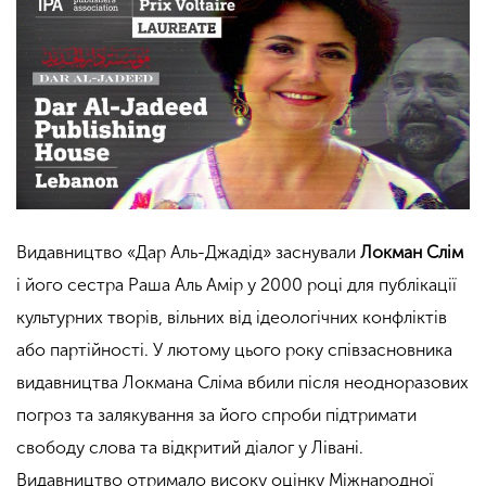
Видавництво «Дар Аль-Джадід» заснували
Локман Слім
і його сестра Раша Аль Амір у 2000 році для публікації
культурних творів, вільних від ідеологічних конфліктів
або партійності. У лютому цього року співзасновника
видавництва Локмана Сліма вбили після неодноразових
погроз та залякування за його спроби підтримати
свободу слова та відкритий діалог у Лівані.
Видавництво отримало високу оцінку Міжнародної