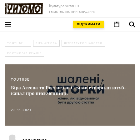
Культура читання
і мистецтво книговидання
ПІДТРИМАТИ
YOUTUBE
ВІРА АГЕЄВА
ЛІТЕРАТУРОЗНАВСТВО
РОСТИСЛАВ СЕМКІВ
YOUTUBE
Віра Агеєва та Ростислав Семків створили ютуб-
канал про письменниць
26.11.2021