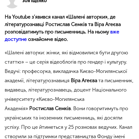
ЗОЯ ІЩЕНКО
На Youtube з’явився канал «Шалені авторки», де
літературознавці Ростислав Семків та Віра Агеєва
розповідатимуть про письменниць. На ньому
вже
доступне
ознайомче відео.
«Шалені авторки: жінки, які відмовилися бути другою
статтю» – це серія відеоблогів про гендер і культуру.
Ведучі: професорка, викладачка Києво-Могилянської
академії, літературознавиця
Віра Агеєва
та письменник,
видавець, літературознавець, доцент Національного
університету «Києво-Могилянська
Академія»
Ростислав Семків
. Вони говоритимуть про
українських та іноземних письменниць, які досягли
успіху. Про це йтиметься у 25 розмовах ведучих. Канал
створили за підтримки представництва Фонду імені