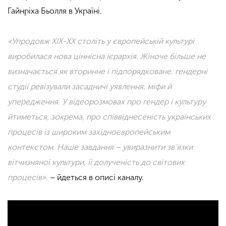
Гайнріха Бьолля в Україні.
«Упродовж ХІХ-ХХ століть у європейській культурі
виробилася нова ціннісна ієрархія. Жіноче більше не
визначається як вторинне і підпорядковане. гендерні
студії ревізували засадничі уявлення, міфи й
упередження. У відеорозмовах про гендер і культуру
йтиметься, зокрема, про співвіднесеність українських
процесів із широким західноєвропейським
контекстом. Наше завдання – увиразнити зв’язки
вітчизняної культури, її долученість до світових
процесів»,
– йдеться в описі каналу.