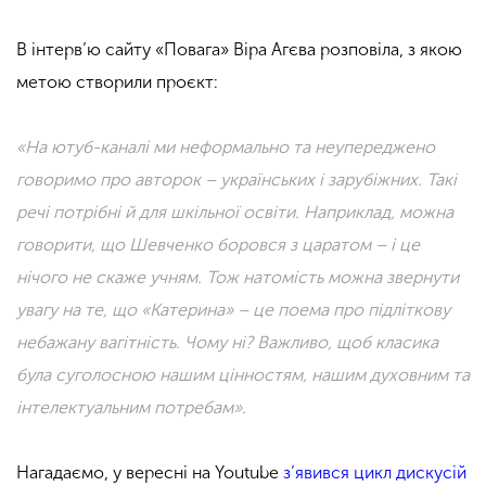
В інтерв’ю сайту «Повага» Віра Агєва розповіла, з якою
метою створили проєкт:
«На ютуб-каналі ми неформально та неупереджено
говоримо про авторок – українських і зарубіжних. Такі
речі потрібні й для шкільної освіти. Наприклад, можна
говорити, що Шевченко боровся з царатом – і це
нічого не скаже учням. Тож натомість можна звернути
увагу на те, що «Катерина» – це поема про підліткову
небажану вагітність. Чому ні? Важливо, щоб класика
була суголосною нашим цінностям, нашим духовним та
інтелектуальним потребам».
Нагадаємо, у вересні на Youtube
з’явився цикл дискусій