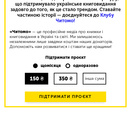
що підтримувало українське книговидання
задовго до того, як це стало трендом. Ставайте
частиною історії — доєднуйтеся до
Клубу
Читомо!
«Читомо»
— це професійне медіа про книжки і
книговидання в Україні та світі. Ми залишаємось
незалежними лише завдяки коштам наших донаторів.
Допоможіть нам розвиватися і ставати ще кращими!
Підтримати проєкт
щомісяця
одноразово
150
₴
350
₴
інша сума
ПІДТРИМАТИ ПРОЄКТ