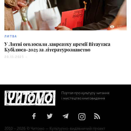
122
ЛИТВА
У Литві оголосили лавреатку премії Вітаутаса
Кубілюса-2025 за літературознавство
20.11.2025 -
Портал про культуру читання
і мистецтво книговидання
2010 – 2026 © Читомо — Культурно-видавничий проект