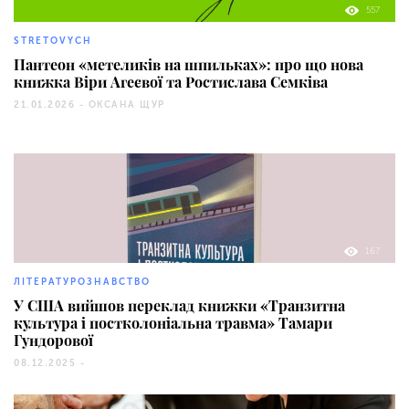
557
STRETOVYCH
Пантеон «метеликів на шпильках»: про що нова
книжка Віри Агеєвої та Ростислава Семківа
21.01.2026 -
ОКСАНА ЩУР
167
ЛІТЕРАТУРОЗНАВСТВО
У США вийшов переклад книжки «Транзитна
культура і постколоніальна травма» Тамари
Гундорової
08.12.2025 -