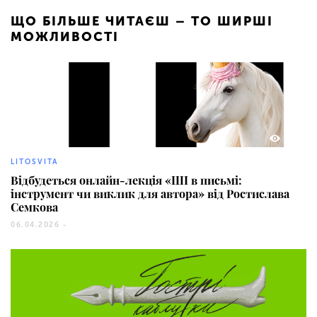
ЩО БІЛЬШЕ ЧИТАЄШ – ТО ШИРШІ
МОЖЛИВОСТІ
43
LITOSVITA
Відбудеться онлайн-лекція «ШІ в письмі:
інструмент чи виклик для автора» від Ростислава
Семкова
06.04.2026 -