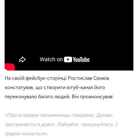
На своїй фейсбук-сторінці Ростислав Семків
констатував, що створити ютуб-канал його
переконувало багато людей. Він проанонсував:
«Про яскравих письменниць говоримо. Думаю,
протримається довго. Лайкайте, приєднуйтесь.
1
грудня почнеться».