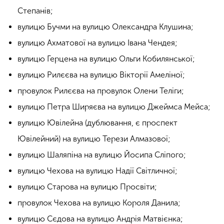
Степанів;
вулицю Бучми на вулицю Олександра Клушина;
вулицю Ахматової на вулицю Івана Чендея;
вулицю Герцена на вулицю Ольги Кобилянської;
вулицю Рилєєва на вулицю Вікторії Амеліної;
провулок Рилєєва на провулок Олени Теліги;
вулицю Петра Ширяєва на вулицю Джеймса Мейса;
вулицю Ювілейна (дублювання, є проспект
Ювілейний) на вулицю Терези Алмазової;
вулицю Шаляпіна на вулицю Йосипа Сліпого;
вулицю Чехова на вулицю Надії Світличної;
вулицю Старова на вулицю Просвіти;
провулок Чехова на вулицю Короля Данила;
вулицю Сєдова на вулицю Андрія Матвієнка;