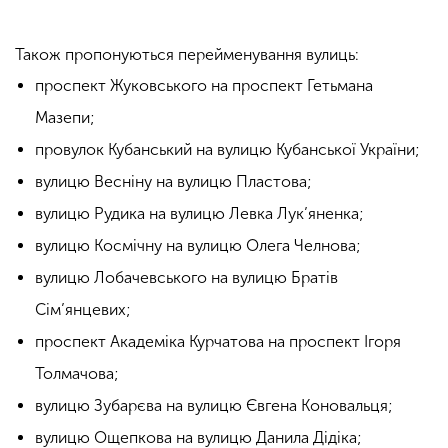
Також пропонуються перейменування вулиць:
проспект Жуковського на проспект Гетьмана
Мазепи;
провулок Кубанський на вулицю Кубанської України;
вулицю Весніну на вулицю Пластова;
вулицю Рудика на вулицю Левка Лук’яненка;
вулицю Космічну на вулицю Олега Челнова;
вулицю Лобачевського на вулицю Братів
Сім’янцевих;
проспект Академіка Курчатова на проспект Ігоря
Толмачова;
вулицю Зубарєва на вулицю Євгена Коновальця;
вулицю Ощепкова на вулицю Данила Дідіка;