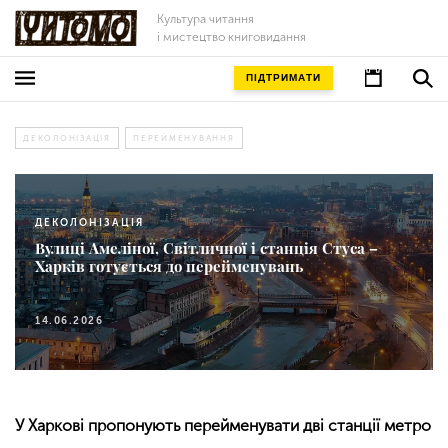
Культура читання
і мистецтво книговидання
ПІДТРИМАТИ
ДЕКОЛОНІЗАЦІЯ
ПЕРЕЙМЕНУВАННЯ
ДЕКОЛОНІЗАЦІЯ
Вулиці Амеліної, Світличної і станція Стуса –
Харків готується до перейменувань
14.06.2026
У Харкові пропонують перейменувати дві станції метро