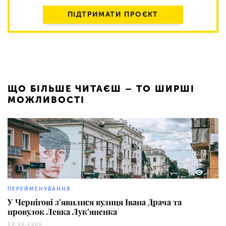
ПІДТРИМАТИ ПРОЄКТ
ЩО БІЛЬШЕ ЧИТАЄШ – ТО ШИРШІ
МОЖЛИВОСТІ
2
ПЕРЕЙМЕНУВАННЯ
У Чернігові з’явилися вулиця Івана Драча та
провулок Левка Лук’яненка
08.08.2026 -