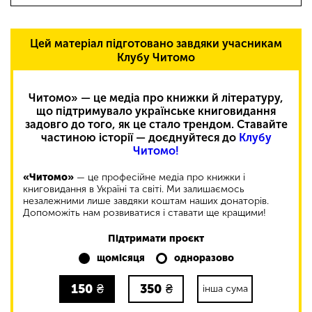
Цей матеріал підготовано завдяки учасникам
Клубу Читомо
Читомо» — це медіа про книжки й літературу,
що підтримувало українське книговидання
задовго до того, як це стало трендом. Ставайте
частиною історії — доєднуйтеся до
Клубу
Читомо!
«Читомо»
— це професійне медіа про книжки і
книговидання в Україні та світі. Ми залишаємось
незалежними лише завдяки коштам наших донаторів.
Допоможіть нам розвиватися і ставати ще кращими!
Підтримати проєкт
щомісяця
одноразово
150
₴
350
₴
інша сума