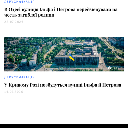
ДЕРУСИФІКАЦІЯ
В Одесі вулицю Ільфа і Петрова перейменували на
честь загиблої родини
22.07.2026 -
235
ДЕРУСИФІКАЦІЯ
У Кривому Розі позбудуться вулиці Ільфа й Петрова
14.07.2026 -