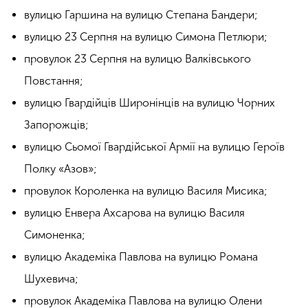
вулицю Гаршина на вулицю Степана Бандери;
вулицю 23 Серпня на вулицю Симона Петлюри;
провулок 23 Серпня на вулицю Валківського
Повстання;
вулицю Гвардійців Широнінців на вулицю Чорних
Запорожців;
вулицю Сьомої Гвардійської Армії на вулицю Героїв
Полку «Азов»;
провулок Короленка на вулицю Василя Мисика;
вулицю Енвера Ахсарова на вулицю Василя
Симоненка;
вулицю Академіка Павлова на вулицю Романа
Шухевича;
провулок Академіка Павлова на вулицю Олени