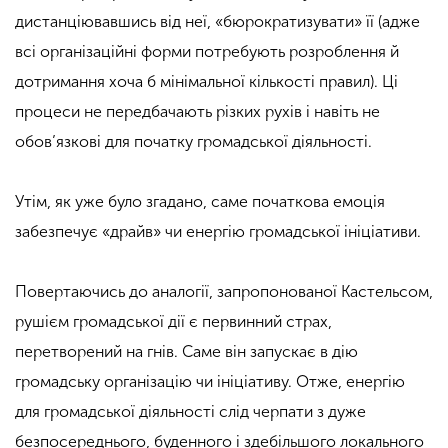
дистанціювавшись від неї, «бюрократизувати» її (адже
всі організаційні форми потребують розроблення й
дотримання хоча б мінімальної кількості правил). Ці
процеси не передбачають різких рухів і навіть не
обов’язкові для початку громадської діяльності.
Утім, як уже було згадано, саме початкова емоція
забезпечує «драйв» чи енергію громадської ініціативи.
Повертаючись до аналогії, запропонованої Кастельсом,
рушієм громадської дії є первинний страх,
перетворений на гнів. Саме він запускає в дію
громадську організацію чи ініціативу. Отже, енергію
для громадської діяльності слід черпати з дуже
безпосереднього, буденного і здебільшого локального