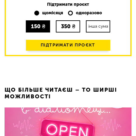
Підтримати проєкт
щомісяця
одноразово
150
₴
350
₴
інша сума
ПІДТРИМАТИ ПРОЄКТ
ЩО БІЛЬШЕ ЧИТАЄШ – ТО ШИРШІ
МОЖЛИВОСТІ