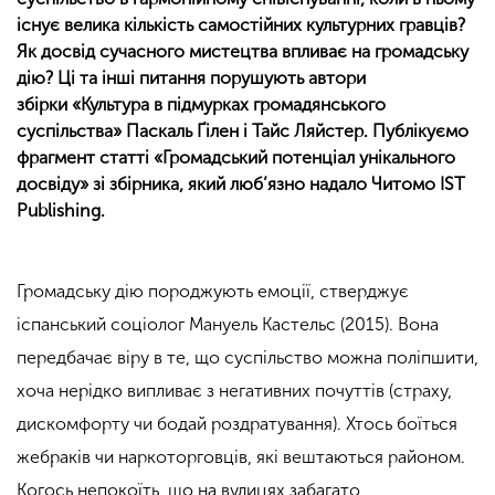
існує велика кількість самостійних культурних гравців?
Як досвід сучасного мистецтва впливає на громадську
дію? Ці та інші питання порушують автори
збірки «Культура в підмурках громадянського
суспільства» Паскаль Ґілен і Тайс Ляйстер. Публікуємо
фрагмент статті «Громадський потенціал унікального
досвіду» зі збірника, який люб’язно надало Читомо IST
Publishing.
Громадську дію породжують емоції, стверджує
іспанський соціолог Мануель Кастельс (2015). Вона
передбачає віру в те, що суспільство можна поліпшити,
хоча нерідко випливає з негативних почуттів (страху,
дискомфорту чи бодай роздратування). Хтось боїться
жебраків чи наркоторговців, які вештаються районом.
Когось непокоїть, що на вулицях забагато