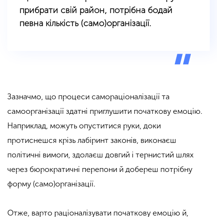
прибрати свій район, потрібна бодай
певна кількість (само)організації.
Зазначмо, що процеси самораціоналізації та
самоорганізації здатні приглушити початкову емоцію.
Наприклад, можуть опуститися руки, доки
протиснешся крізь лабіринт законів, виконаєш
політичні вимоги, здолаєш довгий і тернистий шлях
через бюрократичні перепони й добереш потрібну
форму (само)організації.
Отже, варто раціоналізувати початкову емоцію й,