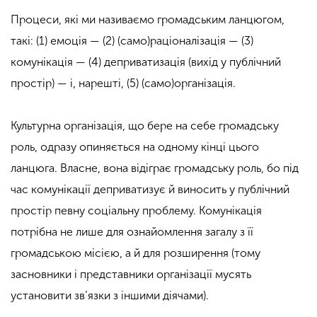
Процеси, які ми називаємо громадським ланцюгом,
такі: (1) емоція — (2) (само)раціоналізація — (3)
комунікація — (4) деприватизація (вихід у публічний
простір) — і, нарешті, (5) (само)організація.
Культурна організація, що бере на себе громадську
роль, одразу опиняється на одному кінці цього
ланцюга. Власне, вона відіграє громадську роль, бо під
час комунікації деприватизує й виносить у публічний
простір певну соціальну проблему. Комунікація
потрібна не лише для ознайомлення загалу з її
громадською місією, а й для розширення (тому
засновники і представники організації мусять
установити зв’язки з іншими діячами).