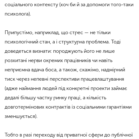
соціального контексту (хоч би й за допомоги того-таки
психолога).
Припустімо, наприклад, що стрес — не тільки
психологічний стан, а і структурна проблема. Тоді
доведеться визнати: породжують його не лише
розхитані нерви окремих працівників чи навіть
неприємна вдача боса, а також, скажімо, надмірний
тиск через непевні перспективи працевлаштування
(адже наймання людей під конкретні проекти займає
дедалі більшу частку ринку праці, а кількість
довготермінових контрактів із соціальними гарантіями
зменшується).
Тобто в разі переходу від приватної сфери до публічної