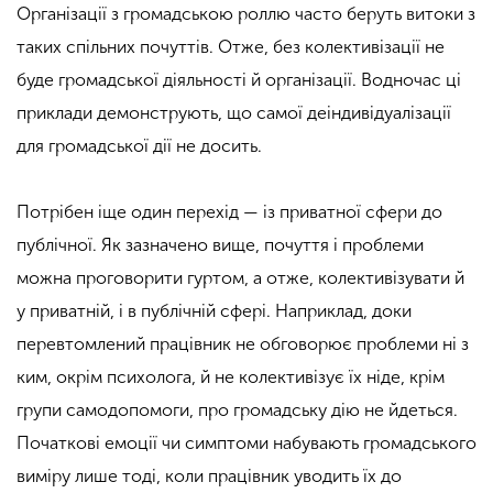
Організації з громадською роллю часто беруть витоки з
таких спільних почуттів. Отже, без колективізації не
буде громадської діяльності й організації. Водночас ці
приклади демонструють, що самої деіндивідуалізації
для громадської дії не досить.
Потрібен іще один перехід — із приватної сфери до
публічної. Як зазначено вище, почуття і проблеми
можна проговорити гуртом, а отже, колективізувати й
у приватній, і в публічній сфері. Наприклад, доки
перевтомлений працівник не обговорює проблеми ні з
ким, окрім психолога, й не колективізує їх ніде, крім
групи самодопомоги, про громадську дію не йдеться.
Початкові емоції чи симптоми набувають громадського
виміру лише тоді, коли працівник уводить їх до