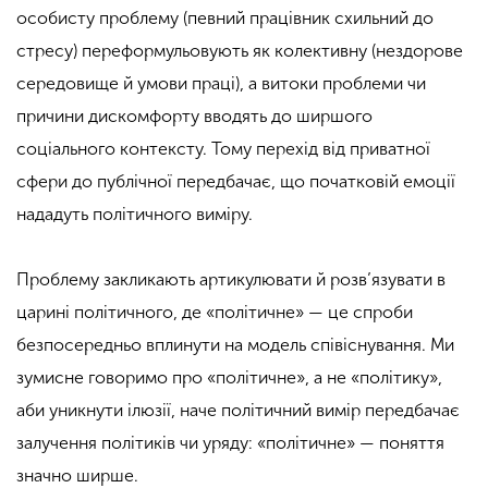
особисту проблему (певний працівник схильний до
стресу) переформульовують як колективну (нездорове
середовище й умови праці), а витоки проблеми чи
причини дискомфорту вводять до ширшого
соціального контексту. Тому перехід від приватної
сфери до публічної передбачає, що початковій емоції
нададуть політичного виміру.
Проблему закликають артикулювати й розв’язувати в
царині політичного, де «політичне» — це спроби
безпосередньо вплинути на модель співіснування. Ми
зумисне говоримо про «політичне», а не «політику»,
аби уникнути ілюзії, наче політичний вимір передбачає
залучення політиків чи уряду: «політичне» — поняття
значно ширше.