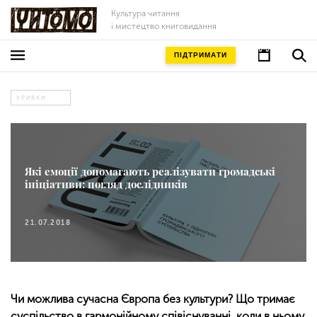
Культура читання
і мистецтво книговидання
ПІДТРИМАТИ
УРИВКИ
Які емоції допомагають реалізувати громадські
ініціативи: погляд дослідників
21.07.2018
Чи можлива сучасна Європа без культури? Що тримає
суспільство в гармонійному співіснуванні, коли в ньому