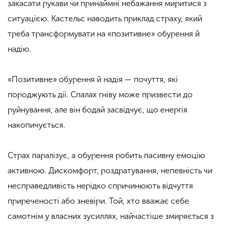
закасати рукави чи принаймні небажання миритися з
ситуацією. Кастельс наводить приклад страху, який
треба трансформувати на «позитивне» обурення й
надію.
«Позитивне» обурення й надія — почуття, які
породжують дії. Спалах гніву може призвести до
руйнування, але він бодай засвідчує, що енергія
накопичується.
Страх паралізує, а обурення робить пасивну емоцію
активною. Дискомфорт, роздратування, непевність чи
несправедливість нерідко спричинюють відчуття
приреченості або зневіри. Той, хто вважає себе
самотнім у власних зусиллях, найчастіше змиряється з