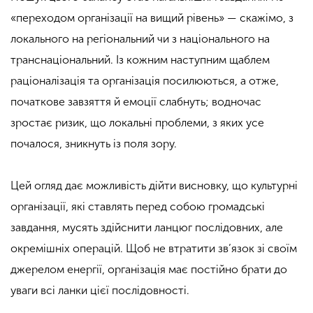
«переходом організації на вищий рівень» — скажімо, з
локального на регіональний чи з національного на
транснаціональний. Із кожним наступним щаблем
раціоналізація та організація посилюються, а отже,
початкове завзяття й емоції слабнуть; водночас
зростає ризик, що локальні проблеми, з яких усе
почалося, зникнуть із поля зору.
Цей огляд дає можливість дійти висновку, що культурні
організації, які ставлять перед собою громадські
завдання, мусять здійснити ланцюг послідовних, але
окремішніх операцій. Щоб не втратити зв’язок зі своїм
джерелом енергії, організація має постійно брати до
уваги всі ланки цієї послідовності.