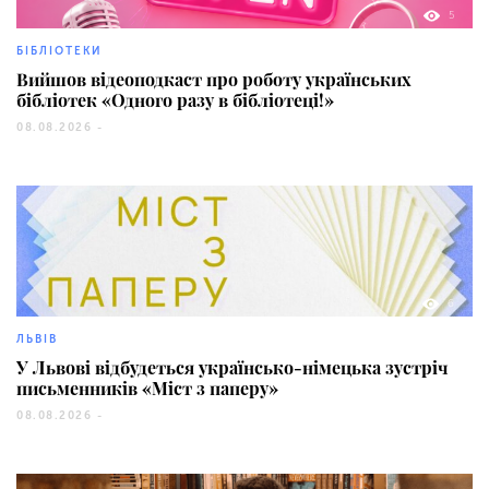
5
БІБЛІОТЕКИ
Вийшов відеоподкаст про роботу українських
бібліотек «Одного разу в бібліотеці!»
08.08.2026 -
6
ЛЬВІВ
У Львові відбудеться українсько-німецька зустріч
письменників «Міст з паперу»
08.08.2026 -