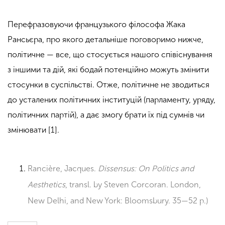
Перефразовуючи французького філософа Жака
Рансьєра, про якого детальніше поговоримо нижче,
політичне — все, що стосується нашого співіснування
з іншими та дій, які бодай потенційно можуть змінити
стосунки в суспільстві. Отже, політичне не зводиться
до усталених політичних інституцій (парламенту, уряду,
політичних партій), а дає змогу брати їх під сумнів чи
змінювати [1].
Rancière, Jacques.
Dissensus: On Politics and
Aesthetics
, transl. by Steven Corcoran. London,
New Delhi, and New York: Bloomsbury. 35—52 p.)