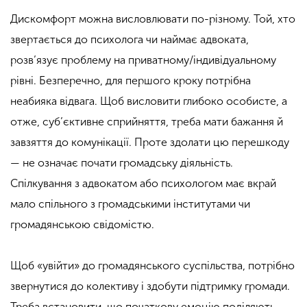
Дискомфорт можна висловлювати по-різному. Той, хто
звертається до психолога чи наймає адвоката,
розв’язує проблему на приватному/індивідуальному
рівні. Безперечно, для першого кроку потрібна
неабияка відвага. Щоб висловити глибоко особисте, а
отже, суб’єктивне сприйняття, треба мати бажання й
завзяття до комунікації. Проте здолати цю перешкоду
— не означає почати громадську діяльність.
Спілкування з адвокатом або психологом має вкрай
мало спільного з громадськими інститутами чи
громадянською свідомістю.
Щоб «увійти» до громадянського суспільства, потрібно
звернутися до колективу і здобути підтримку громади.
Треба встановити, що початкову емоцію поділяють