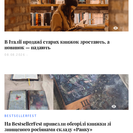
85
В Італії продажі старих книжок зростають, а
новинок — падають
08.08.2026 -
102
BESTSELLERFEST
На BestsellerFest привезли обгорілі книжки зі
знищеного росіянами складу «Ранку»