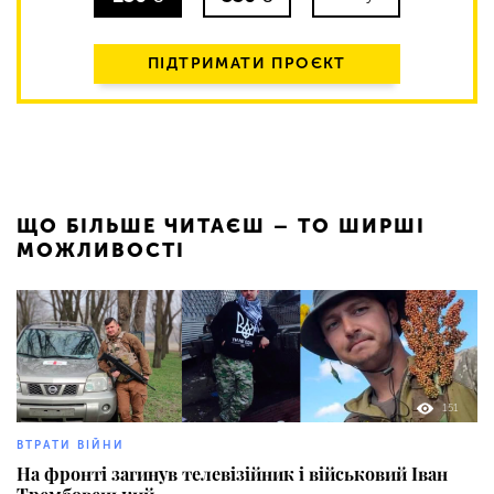
ПІДТРИМАТИ ПРОЄКТ
ЩО БІЛЬШЕ ЧИТАЄШ – ТО ШИРШІ
МОЖЛИВОСТІ
151
ВТРАТИ ВІЙНИ
На фронті загинув телевізійник і військовий Іван