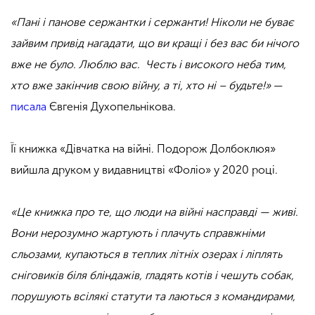
«Пані і панове сержантки і сержанти! Ніколи не буває
зайвим привід нагадати, що ви кращі і без вас би нічого
вже не було. Люблю вас. Честь і високого неба тим,
хто вже закінчив свою війну, а ті, хто ні – будьте!»
—
писала
Євгенія Духопельнікова.
Її книжка «Дівчатка на війні. Подорож Долбоклюя»
вийшла друком у видавництві «Фоліо» у 2020 році.
«Це книжка про те, що люди на війні насправді — живі.
Вони нерозумно жартують і плачуть справжніми
сльозами, купаються в теплих літніх озерах і ліплять
сніговиків біля бліндажів, гладять котів і чешуть собак,
порушують всілякі статути та лаються з командирами,