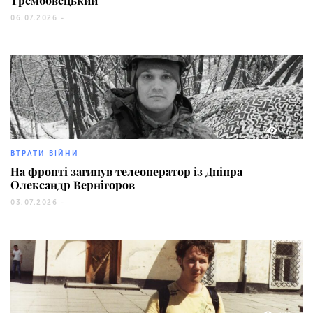
Трембовецький
06.07.2026 -
72
ВТРАТИ ВІЙНИ
На фронті загинув телеоператор із Дніпра
Олександр Вернігоров
03.07.2026 -