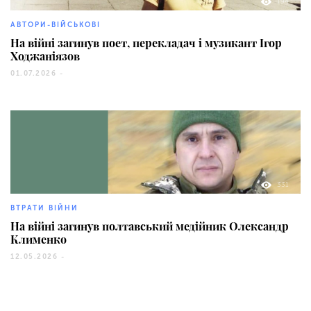
194
АВТОРИ-ВІЙСЬКОВІ
На війні загинув поет, перекладач і музикант Ігор
Ходжаніязов
01.07.2026 -
331
ВТРАТИ ВІЙНИ
На війні загинув полтавський медійник Олександр
Клименко
12.05.2026 -