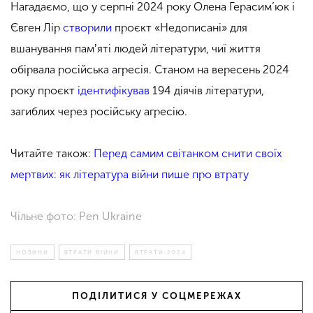
Нагадаємо, що у серпні 2024 року Олена Герасим’юк і
Євген Лір
створили
проєкт «Недописані» для
вшанування памʼяті людей літератури, чиї життя
обірвала російська агресія. Станом на вересень 2024
року проєкт
ідентифікував
194 діячів літератури,
загиблих через російську агресію.
Читайте також:
Перед самим світанком снити своїх
мертвих: як література війни пише про втрату
Чільне фото: Pen Ukraine
НОВИНИ
ВТРАТИ ВІЙНИ
ВТРАТИ-2024
ПОДІЛИТИСЯ У СОЦМЕРЕЖАХ