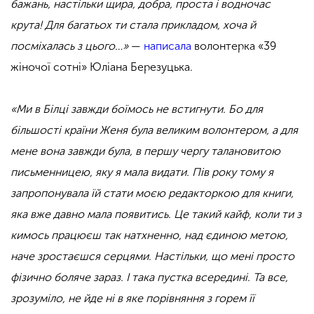
бажань, настільки щира, добра, проста і водночас
крута! Для багатьох ти стала прикладом, хоча й
посміхалась з цього…»
—
написала
волонтерка «39
жіночої сотні» Юліана Березуцька.
«Ми в Білці завжди боїмось не встигнути. Бо для
більшості країни Женя була великим волонтером, а для
мене вона завжди була, в першу чергу талановитою
письменницею, яку я мала видати. Пів року тому я
запропонувала їй стати моєю редакторкою для книги,
яка вже давно мала появитись. Це такий кайф, коли ти з
кимось працюєш так натхненно, над єдиною метою,
наче зростаєшся серцями. Настільки, що мені просто
фізично боляче зараз. І така пустка всередині. Та все,
зрозуміло, не йде ні в яке порівняння з горем її