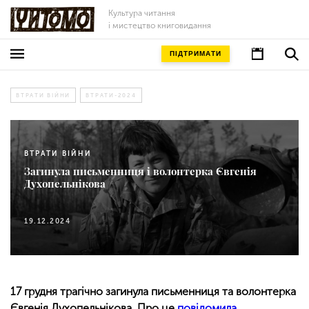
Культура читання
і мистецтво книговидання
ПІДТРИМАТИ
ВТРАТИ ВІЙНИ
ВТРАТИ-2024
ВТРАТИ ВІЙНИ
Загинула письменниця і волонтерка Євгенія
Духопельнікова
19.12.2024
17 грудня трагічно загинула письменниця та волонтерка
Євгенія Духопельнікова. Про це
повідомила