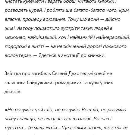
чистять кулемети і варять борщ, читають книжки і
розводять курей, і роблять ще багато-багато чого, крім,
власне, процесу воювання. Тому що вони — дійсно
живі. Автору пощастило зустріти таких людей в
можливо, найцікавішій, хоч і найважчій і найнервовішій,
подорожі в житті — на нескінченній дорозі польового
волонтера»
, — йдеться в анотації до книжки.
Звістка про загибель Євгенії Духопельнікової не
залишила байдужими громадських та культурних
дієвців.
«Не розумію цей світ, не розумію Всесвіт, не розумію
чому і навіщо, не вкладається в голові…Розпач і
пустота… Ти мала жити… Ще стільки планів, ще стільки