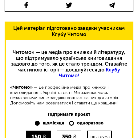
Цей матеріал підготовано завдяки учасникам
Клубу Читомо
Читомо» — це медіа про книжки й літературу,
що підтримувало українське книговидання
задовго до того, як це стало трендом. Ставайте
частиною історії — доєднуйтеся до
Клубу
Читомо!
«Читомо»
— це професійне медіа про книжки і
книговидання в Україні та світі. Ми залишаємось
незалежними лише завдяки коштам наших донаторів.
Допоможіть нам розвиватися і ставати ще кращими!
Підтримати проєкт
щомісяця
одноразово
150
₴
350
₴
інша сума