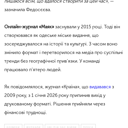
пишаюся всім, що вдалося створити за цей час»
, —
зазначила Федосєєва.
Онлайн-журнал «Маяк»
заснували у 2015 році. Тоді він
створювався як одеське міське видання, що
зосереджувалося на історії та культурі. З часом воно
змінило формат і перетворилося на медіа про суспільні
тренди без географічної прив’язки. У команді
працювало п’ятеро людей.
Як повідомлялося, журнал «Країна», що
видавався
з
2009 року, з 1 січня 2026 року припинив вихід у
друкованому форматі. Рішення прийняли через
фінансові труднощі.
НОВИНИ
ЖУРНАЛИ
ЗМІ ПІД ЧАС ВІЙНИ
ПРЕСА