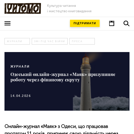
Культура читання
і мистецтво книговидання
ПІДТРИМАТИ
ЖУРНАЛИ
ЗМІ ПІД ЧАС ВІЙНИ
ПРЕСА
ЖУРНАЛИ
Одеський онлайн-журнал «Маяк» призупиняє
роботу через фінансову скруту
14.04.2026
Онлайн-журнал «Маяк» з Одеси, що працював
протягом 11 років, припиняє свою діяльність через