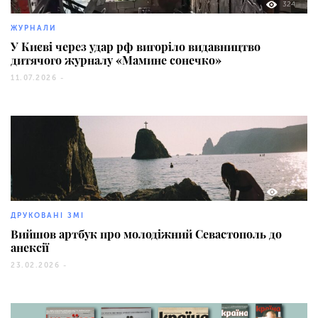
324
ЖУРНАЛИ
У Києві через удар рф вигоріло видавництво
дитячого журналу «Мамине сонечко»
11.07.2026 -
352
ДРУКОВАНІ ЗМІ
Вийшов артбук про молодіжний Севастополь до
анексії
23.02.2026 -