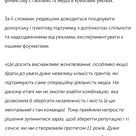
фінансову стабільність медіа в кризових умовах.
За її словами, редакціям доводиться поєднувати
донорську і грантову підтримку з допомогою спільноти
та надходженнями від реклами, експериментувати з
іншими форматами.
«Це досить виснажливе жонглювання, особливо якщо
брати до уваги дуже невелику кількість грантів, які
підтримують саме операційну діяльність медіа. На
даному етапі ми не змогли знайти комбінацію, яка
дозволила б зберігати незалежність і якість (а ще
ментальний стан команди). Тому прийняли непросте
рішення зупинитися зараз, щоб зберегти репутацію і ті
сенси, які ми створювали протягом 11 років. Дуже