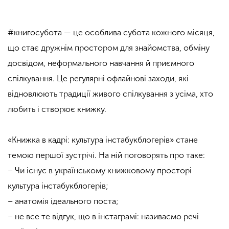
#книгосубота — це особлива субота кожного місяця,
що стає дружнім простором для знайомства, обміну
досвідом, неформального навчання й приємного
спілкування. Це регулярні офлайнові заходи, які
відновлюють традиції живого спілкування з усіма, хто
любить і створює книжку.
«Книжка в кадрі: культура інстабукблогерів» стане
темою першої зустрічі. На ній поговорять про таке:
– Чи існує в українському книжковому просторі
культура інстабукблогерів;
– анатомія ідеального поста;
– не все те відгук, що в інстаграмі: називаємо речі