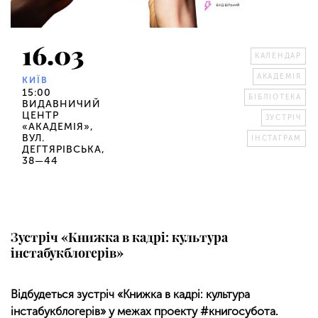
16.03
КАЛЕНДАР
АКАДЕМІЯ
КИЇВ
15:00
БІБЛІОТЕКА
ВИДАВНИЧИЙ
ЦЕНТР
ЗУСТРІЧ
«АКАДЕМІЯ»,
ВУЛ.
ІНСТАГРАМ
ДЕГТЯРІВСЬКА,
38—44
Зустріч «Книжка в кадрі: культура
інстабукблогерів»
Відбудеться зустріч «Книжка в кадрі: культура
інстабукблогерів» у межах проекту #книгосубота.