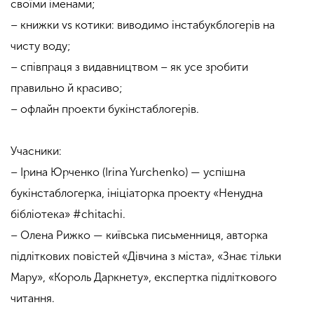
своїми іменами;
– книжки vs котики: виводимо інстабукблогерів на
чисту воду;
– співпраця з видавництвом – як усе зробити
правильно й красиво;
– офлайн проекти букінстаблогерів.
Учасники:
– Ірина Юрченко (Irina Yurchenko) — успішна
букінстаблогерка, ініціаторка проекту «Ненудна
бібліотека» #chitachi.
– Олена Рижко — київська письменниця, авторка
підліткових повістей «Дівчина з міста», «Знає тільки
Мару», «Король Даркнету», експертка підліткового
читання.