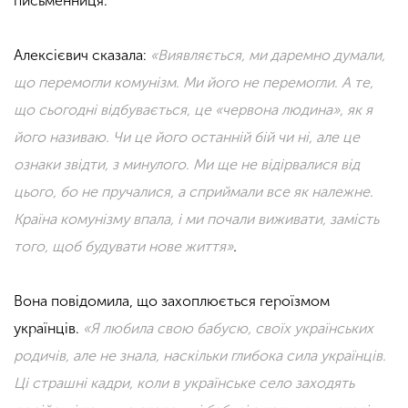
письменниця.
Алексієвич сказала:
«
Виявляється, ми даремно думали,
що перемогли комунізм. Ми його не перемогли. А те,
що сьогодні відбувається, це «червона людина», як я
його називаю. Чи це його останній бій чи ні, але це
ознаки звідти, з минулого. Ми ще не відірвалися від
цього, бо не пручалися, а сприймали все як належне.
Країна комунізму впала, і ми почали виживати, замість
того, щоб будувати нове життя
»
.
Вона повідомила, що захоплюється героїзмом
українців.
«
Я любила свою бабусю, своїх українських
родичів, але не знала, наскільки глибока сила українців.
Ці страшні кадри, коли в українське село заходять