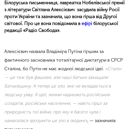
Білоруська письменниця, лавреатка Нобелівської премії
з літератури Світлана Алексієвич засудила війну Росії
проти України та зазначила, що вона гірша від Другої
світової. Про це вона повідомила в
ефірі
білоруської
редакції «Радіо Свобода».
Алексієвич назвала Владіміра Путіна гіршим за
фактичного засновника тоталітарної диктатури в СРСР
Сталіна, бо Путін не має жодної людської ідеї.
«
Сталін
— це теж був фашизм, але наші батьки захищали
Батьківщину. А тепер це зло, яке не вкладається в
людську уяву. А ідеї, якими надихають російських
солдатів, російське населення, — навіть гірші за
природність тої війни, про яку я багато чула і
намагалася зрозуміти це зло в людині
»
, — зазначила