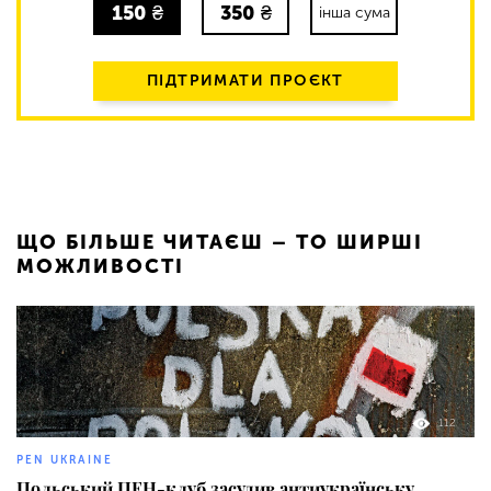
150
₴
350
₴
інша сума
ПІДТРИМАТИ ПРОЄКТ
ЩО БІЛЬШЕ ЧИТАЄШ – ТО ШИРШІ
МОЖЛИВОСТІ
112
PEN UKRAINE
Польський ПЕН-клуб засудив антиукраїнську