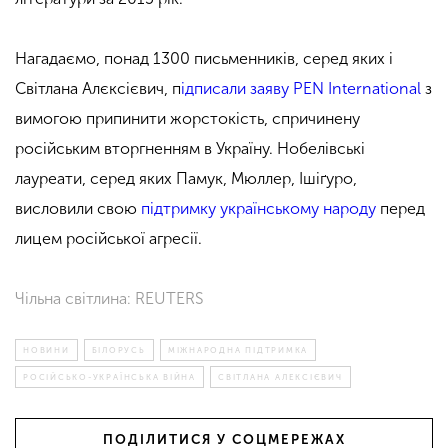
Нагадаємо, понад 1300 письменників, серед яких і
Світлана Алєксієвич, п
ідписали заяву PEN International
з
вимогою припинити жорстокість, спричинену
російським вторгненням в Україну. Нобелівські
лауреати, серед яких Памук, Мюллер, Ішіґуро,
висловили свою
підтримку українському народу
перед
лицем російської агресії.
Чільна світлина: REUTERS
НОВИНИ
БІЛОРУСЬ
МІЖНАРОДНА ПІДТРИМКА
РОСІЙСЬКО-УКРАЇНСЬКА ВІЙНА
СВІТЛАНА АЛЕКСІЄВИЧ
ПОДІЛИТИСЯ У СОЦМЕРЕЖАХ