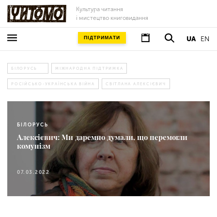
Культура читання
і мистецтво книговидання
ПІДТРИМАТИ
UA
EN
БІЛОРУСЬ
МІЖНАРОДНА ПІДТРИМКА
РОСІЙСЬКО-УКРАЇНСЬКА ВІЙНА
СВІТЛАНА АЛЕКСІЄВИЧ
БІЛОРУСЬ
Алексієвич: Ми даремно думали, що перемогли
комунізм
07.03.2022