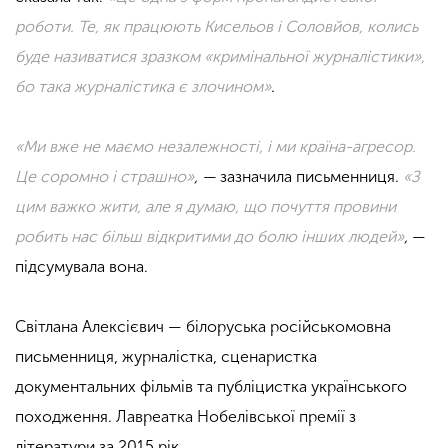
роботи. Те, як працюють Кисельов і Соловйов, колись
буде називатися зразком «кримінальної журналістики»,
бо така журналістика є злочином»
.
«Ми вже не маємо незалежності, і ми країна-агресор.
Це соромно і страшно»
, —
зазначила письменниця.
«З
цим важко жити, але я думаю, що почуття провини
робить нас більш відкритими до болю інших людей»
,
—
підсумувала вона.
Світлана Алексієвич — білоруська російськомовна
письменниця, журналістка, сценаристка
документальних фільмів та публіцистка українського
походження.
Лавреатка Нобелівської премії з
літератури за 2015 рік.