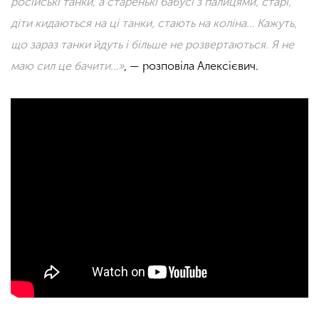
російські танки, а старенькі бабусі з палицями, старі,
діти кидаються на ці танки, стають на коліна… Кажуть,
що зараз танки йдуть і більше не розвертаються. Я не
маю сил це бачити…
»
, — розповіла Алексієвич.