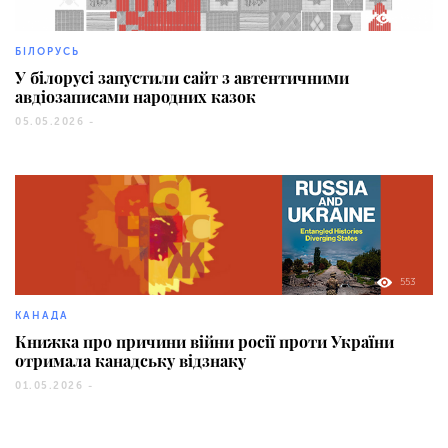
194
БІЛОРУСЬ
У білорусі запустили сайт з автентичними
авдіозаписами народних казок
05.05.2026 -
553
КАНАДА
Книжка про причини війни росії проти України
отримала канадську відзнаку
01.05.2026 -