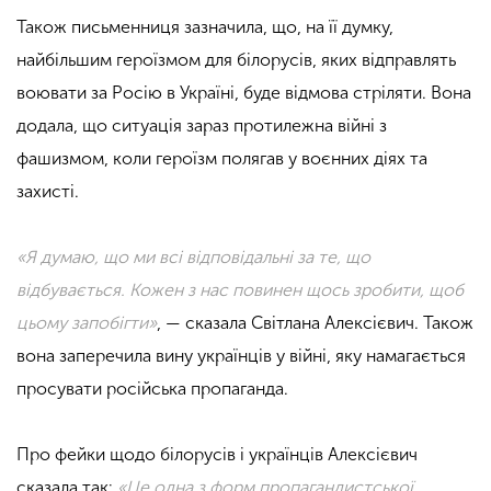
Також письменниця зазначила, що, на її думку,
найбільшим героїзмом для білорусів, яких відправлять
воювати за Росію в Україні, буде відмова стріляти. Вона
додала, що ситуація зараз протилежна війні з
фашизмом, коли героїзм полягав у воєнних діях та
захисті.
«
Я думаю, що ми всі відповідальні за те, що
відбувається. Кожен з нас повинен щось зробити, щоб
цьому запобігти
»
, — сказала Світлана Алексієвич. Також
вона заперечила вину українців у війні, яку намагається
просувати російська пропаганда.
Про фейки щодо білорусів і українців Алексієвич
сказала так:
«Це одна з форм пропагандистської