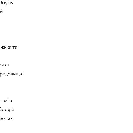
Joykis
ій
нижка та
Кожен
середовища
ормі з
 Google
лектах