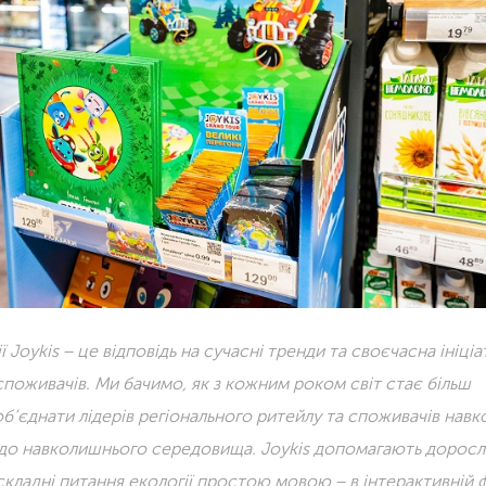
Joykis − це відповідь на сучасні тренди та своєчасна ініціа
 споживачів. Ми бачимо, як з кожним роком світ стає більш
б’єднати лідерів регіонального ритейлу та споживачів навко
 до навколишнього середовища. Joykis допомагають дорос
складні питання екології простою мовою − в інтерактивній 