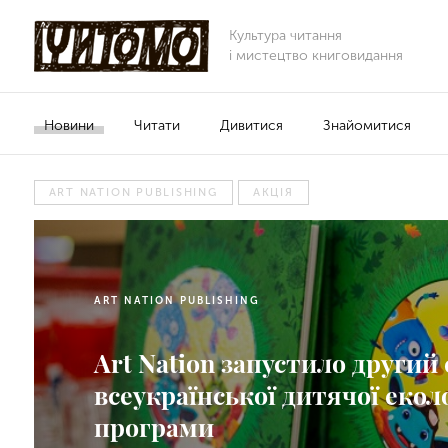
Культура читання
і мистецтво книговидання
Новини
Читати
Дивитися
Знайомитися
ART NATION PUBLISHING
АКЦІЯ
ART NATION PUBLISHING
Art Nation запустило другий 
всеукраїнської дитячої екол
програми