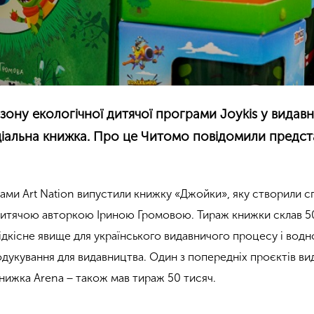
зону екологічної дитячої програми Joykis у видавн
ціальна книжка. Про це Читомо повідомили предс
рами Art Nation випустили книжку «Джойки», яку створили с
 з дитячою авторкою Іриною Громовою. Тираж книжки склав 5
рідкісне явище для українського видавничого процесу і вод
дукування для видавництва. Один з попередніх проєктів ви
книжка Arena − також мав тираж 50 тисяч.