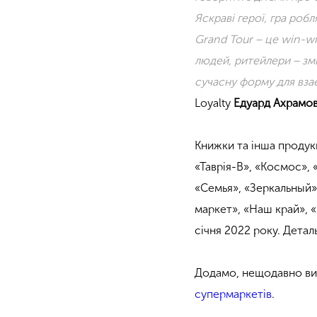
Яскраві герої, гра роб
Grand Tour − це win-wi
людей, ритейлери − змі
сучасну форму для
вза
Loyalty
Едуард Ахрамо
Книжки та інша продук
«Таврія-В», «Космос»,
«Семья», «Зеркальный»
маркет», «Наш край», «
січня 2022 року. Детал
Додамо, нещодавно ви
супермаркетів
.