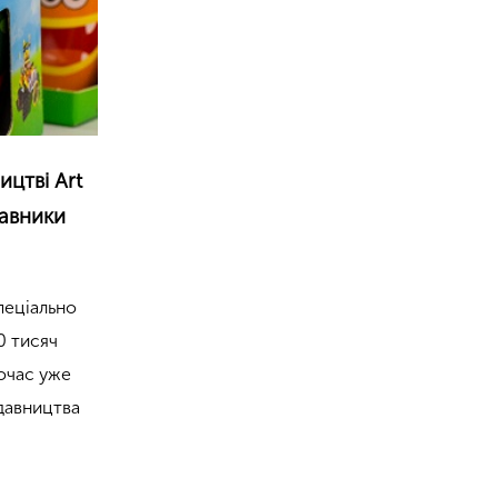
ицтві Art
тавники
пеціально
0 тисяч
ночас уже
давництва