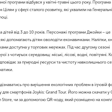
ої програми відбувся у квітні-травні цього року. Програма 
 Цілям у сфері сталого розвитку, які ухвалили на Генеральн
році.
а дітей від 3 до 10 років. Персонажі програми Джойки − це
 які допомагають дітям оволодіти еконавичками. Наліпки, к
ками доступна у торгових мережах. Під час другому сезоні
рої з чотирьох середовищ: міські, лісові, водні, повітряні. 
ідповідає за природні ресурси та чистоту навколишнього 
матики.
 дізнаватись про вирішення екологічних проблем в ігровій ф
 для смартфонів Joykis: Grand Tour. Його можна скачати у
pp Store, чи за допомогою QR-коду, який розміщено на комп