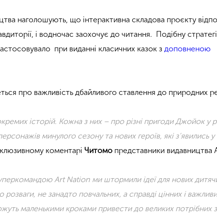
тва наголошують, що інтерактивна складова проєкту відпо
вдиторії, і водночас заохочує до читання. Подібну стратег
астосовувало при виданні класичних казок з
доповненою
ться про важливість дбайливого ставлення до природних ре
кремих історій. Кожна з них – про різні пригоди Джойок у р
ерсонажів минулого сезону та нових героїв, які з’явились у
склюзивному коментарі
Читомо
представники видавництва A
уперкомандою Art Nation ми штормили ідеї для нових дитячи
о розваги, не занадто повчальних, а справді цінних і важлив
можуть маленькими кроками привести до великих потрібних з