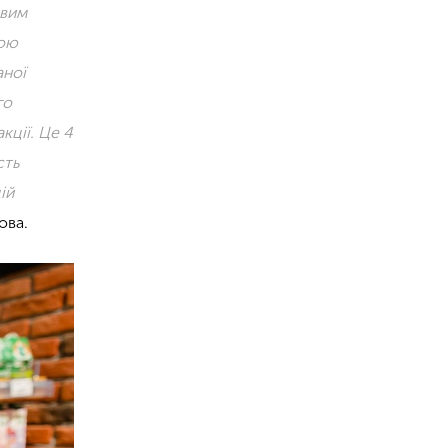
ивим
тою
аної
го
кції. Це 4
сть
ій
ова.