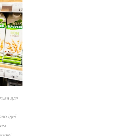
тива для
ло ідеї
лим
формі.