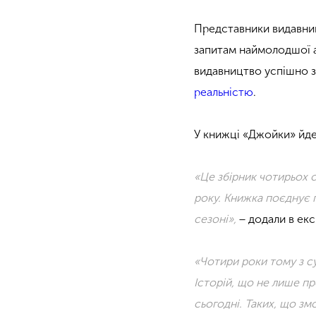
Представники видавниц
запитам наймолодшої а
видавництво успішно з
реальністю
.
У книжці «Джойки» йде
«Це збірник чотирьох о
року. Книжка поєднує п
сезоні»,
− додали в ек
«Чотири роки тому з с
Історій, що не лише пр
сьогодні. Таких, що з