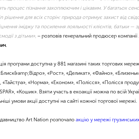
лять процес пізнання захоплюючим і цікавим. У багатьох сенс
n рішення для всіх сторін: природа отримує захист від сві
цнення іміджу та посилення лояльності клієнтів, батьки — з
ємодії з дітьми»,
− розповів генеральний продюсер компанії 
вич
.
ція програми доступна у 881 магазині таких торгових мереж
 «Блиск&amp;Відро», «Рост», «Деликат», «Файно», «Близеньк
, «Тайстра», «Норма», «Економ», «Полісся», «Полісся проду
SPAR», «Кошик». Взяти участь в екоакції можна по всій Украї
ьніші умови акції доступні на сайті кожної торгової мережі.
давництво Art Nation розпочало
акцію у мережі грузинськи