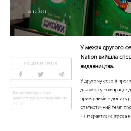
15.12.2021
У межах другого се
Nation вийшла спе
ПОДІЛИТИСЯ
видавництва.
У другому сезоні прог
для акції у співпраці
Бачите помилку в тексті —
примірників − досить 
виділяйте фрагмент та тисніть Ctrl
+ Enter
статистичний темп про
− інтерактивна ігрова 