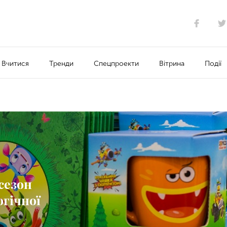
Вчитися
Тренди
Спецпроекти
Вітрина
Події
сезон
огічної