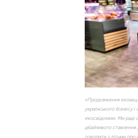
«Продовження екоакції 
українського бізнесу і
екосвідомим. Ми раді о
дбайливого ставлення
говорити з дітьми про 