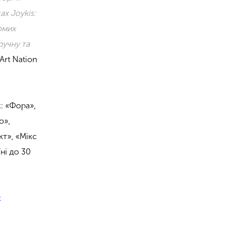
ах Joykis:
домих
ручну та
Art Nation
: «Фора»,
о»,
кт», «Мікс
ні до 30
х