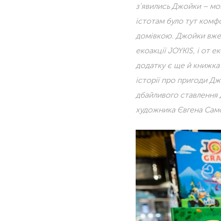
з’явились Джойки – мо
істотам було тут комф
домівкою.
Джойки вже 
екоакції JOYKIS, і от 
додатку є ще й книжка 
історії про пригоди Дж
дбайливого ставлення д
художника Євгена Сам