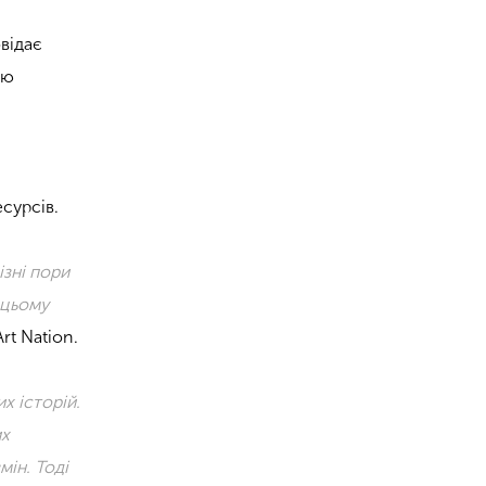
відає
ію
сурсів.
ізні пори
 цьому
rt Nation.
х історій.
их
мін. Тоді