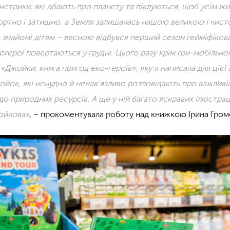
нстрики, які дбають про планету та піклуються, щоб усім ж
ортно і затишно, а Земля залишалась нашою великою і чис
знайомі дітям – весною відбувся перший сезон гейміфіков
екогерої повертаються у грудні. Цього разу крім гри-мобільно
«Джойки: книга пригод еко-героїв», яку я написала для цієї а
ойок, які ненудно й ненав’язливо розповідають про важливі
о природних ресурсів. А ще у ній багато яскравих ілюстрац
ойлова»
,
– прокоментувала роботу над книжкою Ірина Гром