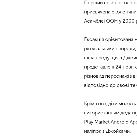
Перший сезон екологічн
присвячена екологічним
Асамблеї ООН у 2000 
Екоакція орієнтована н
рятувальники природи,
інша продукція з Джой
представлені 24 нові ге
різновид персонажів в
відповідно до своєї те
Крім того, діти можуть
використанням додатку
Play Market Android A
наліпок з Джойками.