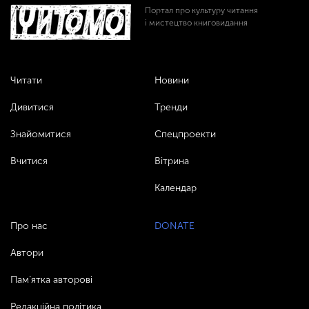
Портал про культуру читання
і мистецтво книговидання
Читати
Новини
Дивитися
Тренди
Знайомитися
Спецпроекти
Вчитися
Вітрина
Календар
Про нас
DONATE
Автори
Пам’ятка авторові
Редакційна політика