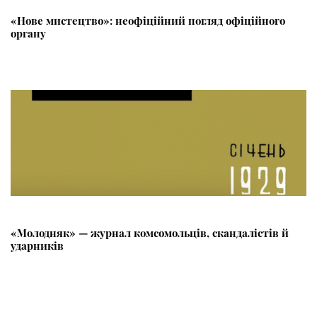
«Нове мистецтво»: неофіційний погляд офіційного
органу
«Молодняк» — журнал комсомольців, скандалістів й
ударників