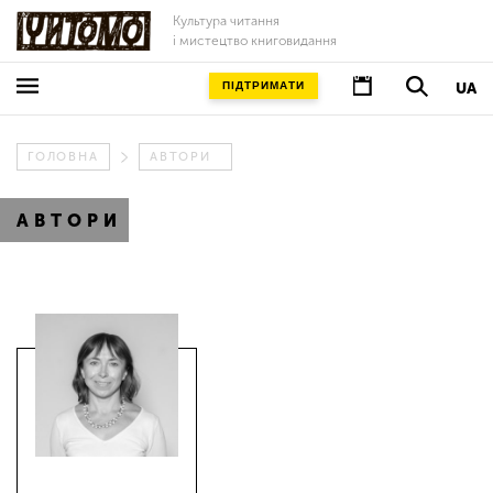
Культура читання
і мистецтво книговидання
ПІДТРИМАТИ
UA
ГОЛОВНА
АВТОРИ
АВТОРИ