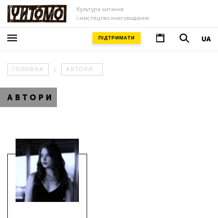
Культура читання
і мистецтво книговидання
ПІДТРИМАТИ
UA
ГОЛОВНА
АВТОРИ
АВТОРИ