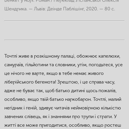
Бенкет у норі. Роман / Переклад з іспанської Олексія
Шендрика. — Львів: Деінде Паблішінг, 2020. — 80 с.
Точтлі живе в розкішному палаці, обожнює капелюхи,
самураїв, гільйотини та словники, утім, погодьтеся, усе
це нічого не варте, якщо в тебе немає живого
ліберійського бегемота! Зрештою, і це справа часу,
адже не буває так, щоб батько дитині щось пожалів,
особливо, якщо твій батько наркобарон. Точтлі, малий
негідник і геній, здивує читачів неймовірною кількістю
завчених слівець, як і знаннями про трупи і страти. У
житті все може пригодитися, особливо, якщо ростеш