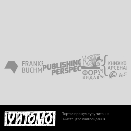
Портал про культуру читання
і мистецтво книговидання