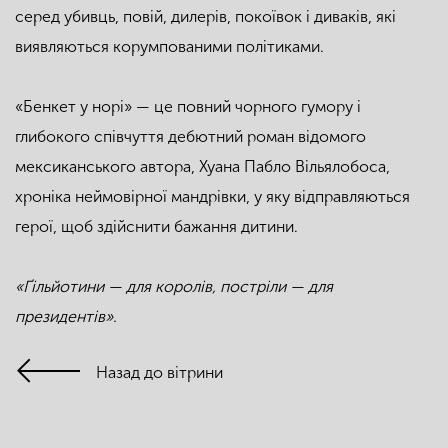
серед убивць, повій, дилерів, покоївок і диваків, які
виявляються корумпованими політиками.
«Бенкет у норі» — це повний чорного гумору і
глибокого співчуття дебютний роман відомого
мексиканського автора, Хуана Пабло Вільялобоса,
хроніка неймовірної мандрівки, у яку відправляються
герої, щоб здійснити бажання дитини.
«Ґільйотини — для королів, постріли — для
президентів».
Назад до вітрини