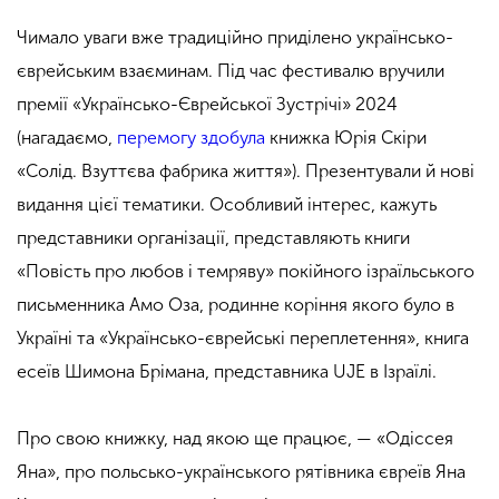
Чимало уваги вже традиційно приділено українсько-
єврейським взаєминам. Під час фестивалю вручили
премії «Українсько-Єврейської Зустрічі» 2024
(нагадаємо,
перемогу здобула
книжка Юрія Скіри
«Солід. Взуттєва фабрика життя»). Презентували й нові
видання цієї тематики.
Особливий інтерес, кажуть
представники організації, представляють книги
«Повість про любов і темряву» покійного ізраїльського
письменника Амо Оза, родинне коріння якого було в
Україні та «Українсько-єврейські переплетення», книга
есеїв Шимона Брімана, представника UJE в Ізраїлі.
Про свою книжку, над якою ще працює, — «Одіссея
Яна», про польсько-українського рятівника євреїв Яна