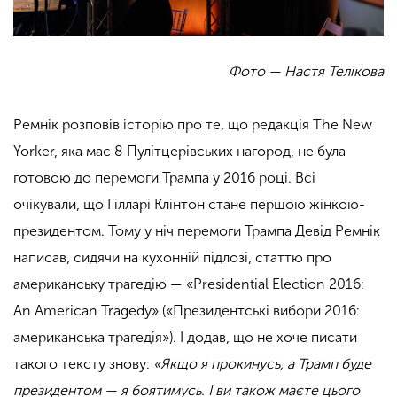
Фото — Настя Телікова
Ремнік розповів історію про те, що редакція The New
Yorker, яка має 8 Пулітцерівських нагород, не була
готовою до перемоги Трампа у 2016 році. Всі
очікували, що Гілларі Клінтон стане першою жінкою-
президентом. Тому у ніч перемоги Трампа Девід Ремнік
написав, сидячи на кухонній підлозі, статтю про
американську трагедію — «Presidential Election 2016:
An American Tragedy» («Президентські вибори 2016:
американська трагедія»). І додав, що не хоче писати
такого тексту знову:
«Якщо я прокинусь, а Трамп буде
президентом — я боятимусь. І ви також маєте цього