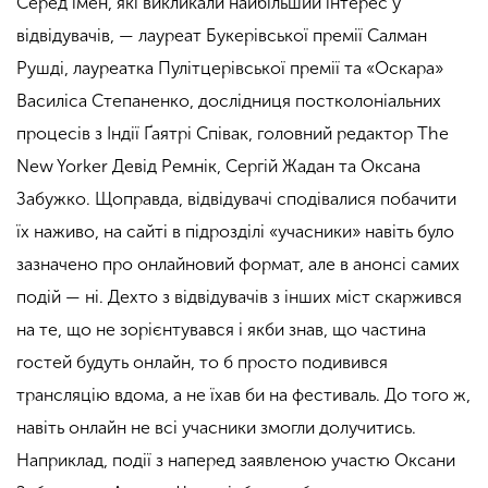
Серед імен, які викликали найбільший інтерес у
відвідувачів, — лауреат Букерівської премії Салман
Рушді, лауреатка Пулітцерівської премії та «Оскара»
Василіса Степаненко, дослідниця постколоніальних
процесів з Індії Ґаятрі Співак, головний редактор The
New Yorker Девід Ремнік, Сергій Жадан та Оксана
Забужко.
Щоправда, відвідувачі сподівалися побачити
їх наживо, на сайті в підрозділі «учасники» навіть було
зазначено про онлайновий формат, але в анонсі самих
подій — ні. Дехто з відвідувачів з інших міст скаржився
на те, що не зорієнтувався і якби знав, що частина
гостей будуть онлайн, то б просто подивився
трансляцію вдома, а не їхав би на фестиваль. До того ж,
навіть онлайн не всі учасники змогли долучитись.
Наприклад, події з наперед заявленою участю Оксани