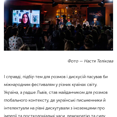
Фото — Настя Телікова
І справді, підбір тем для розмов і дискусій пасував би
міжнародним фестивалям у різних країнах світу.
Україна, а радше Львів, став майданчиком для розмов
глобального контексту, де українські письменники й
інтелектуали на рівні дискутували з іноземцями про
імперії та постколоніальні часи, демократію та силу