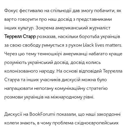
Фокус фестивалю на спільнодії дав змогу побачити, як
варто говорити про наш досвід з представниками
інших культур. Зокрема американський журналіст
Террелл Старр
розказав, наскільки боротьба українців
за свою свободу римується з рухом black lives matters.
Через цю тему темношкірі американці набагато краще
розуміють український досвід, досвід колись
колонізованого народу. На основі відповідей Террелла
Старра та інших учасників дискусій можна було
напрацювати непогану комунікаційну стратегію
розмови українців на міжнародному рівні.
Дискусії на BookForumі показали, що наші закордонні
колеги знають, в чому проблема східноєвропейських