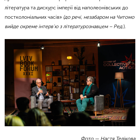
література та дискурс імперії від наполеонівських до
постколоніальних часів»
(до речі, незабаром на Читомо
вийде окреме інтерв’ю з літературознавцем – Ред.
).
Фото — Настя Телікова