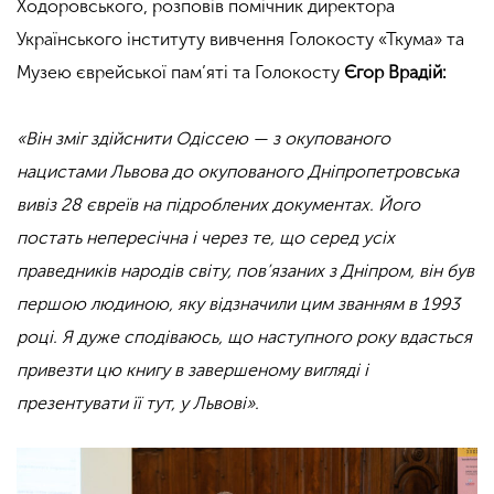
Ходоровського, розповів п
омічник директора
Українського інституту вивчення Голокосту «Ткума» та
Музею єврейської пам’яті та Голокосту
Єгор Врадій:
«Він зміг здійснити Одіссею — з окупованого
нацистами Львова до окупованого Дніпропетровська
вивіз 28 євреїв на підроблених документах. Його
постать непересічна і через те, що серед усіх
праведників народів світу, пов’язаних з Дніпром, він був
першою людиною, яку відзначили цим званням в 1993
році. Я дуже сподіваюсь, що наступного року вдасться
привезти цю книгу в завершеному вигляді і
презентувати її тут, у Львові
»
.