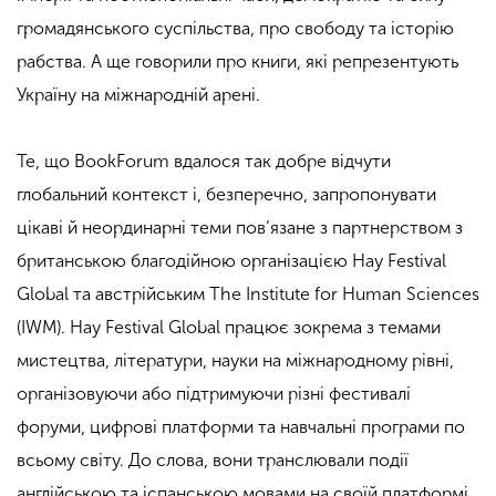
громадянського суспільства, про свободу та історію
рабства. А ще говорили про книги, які репрезентують
Україну на міжнародній арені.
Те, що BookForum вдалося так добре відчути
глобальний контекст і, безперечно, запропонувати
цікаві й неординарні теми пов’язане з партнерством з
британською благодійною організацією Hay Festival
Global та австрійським The Institute for Human Sciences
(IWM). Hay Festival Global працює зокрема з темами
мистецтва, літератури, науки на міжнародному рівні,
організовуючи або підтримуючи різні фестивалі
форуми, цифрові платформи та навчальні програми по
всьому світу. До слова, вони транслювали події
англійською та іспанською мовами на своїй платформі,