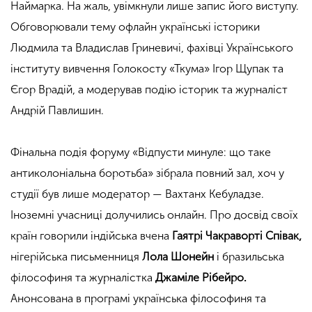
Наймарка. На жаль, увімкнули лише запис його виступу.
Обговорювали тему офлайн українські історики
Людмила та Владислав Гриневичі, фахівці Українського
інституту вивчення Голокосту «Ткума» Ігор Щупак та
Єгор Врадій, а модерував подію історик та журналіст
Андрій Павлишин.
Фінальна подія форуму «Відпусти минуле: що таке
антиколоніальна боротьба» зібрала повний зал, хоч у
студії був лише модератор —
Вахтанх Кебуладзе
.
Іноземні учасниці долучились онлайн. Про досвід своїх
країн говорили
індійська вчена
Гаятрі Чакраворті Співак,
нігерійська письменниця
Лола Шонейн
і бразильська
філософиня та журналістка
Джаміле Рібейро.
Анонсована в програмі українська філософиня та