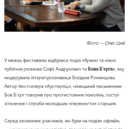
Фото — Олег Циб
У межах фестивалю відбулася подія «Крихкі та ніжні:
публічна розмова Софії Андрухович та
Бова Б’єрґа
», яку
модерувала літературознавиця Богдана Романцова.
Автор бестселера «Аустерліц», німецький письменник
Бов Б’єрґ говорив про протистояння поколінь, гострі
зіткнення і спроби молодших «перемогти» старших.
Серед іноземних учасників, які були на подіях офлайн,