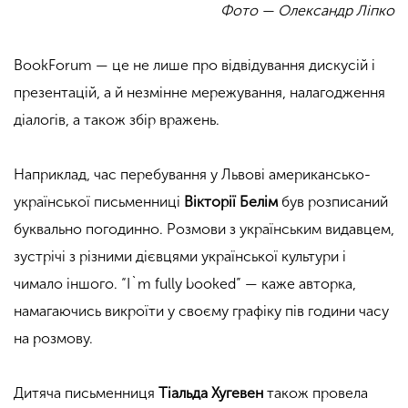
Фото — Олександр Ліпко
BookForum — це не лише про відвідування дискусій і
презентацій, а й незмінне мережування, налагодження
діалогів, а також збір вражень.
Наприклад, час перебування у Львові американсько-
української письменниці
Вікторії Белім
був розписаний
буквально погодинно. Розмови з українським видавцем,
зустрічі з різними дієвцями української культури і
чимало іншого. “I`m fully booked” — каже авторка,
намагаючись викроїти у своєму графіку пів години часу
на розмову.
Дитяча письменниця
Тіальда Хугевен
також провела