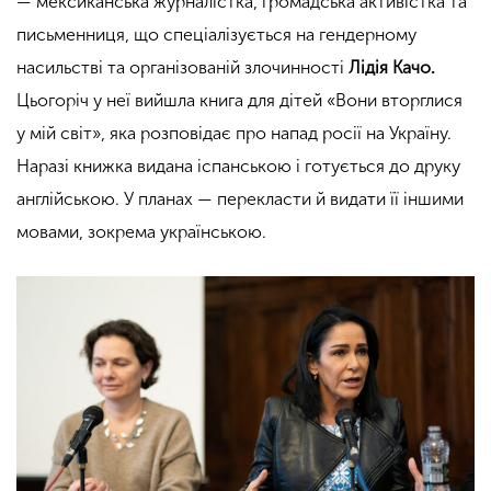
— мексиканська журналістка, громадська активістка та
письменниця, що спеціалізується на гендерному
насильстві та організованій злочинності
Лідія Качо.
Цьогоріч у неї вийшла книга для дітей «Вони вторглися
у мій світ», яка розповідає про напад росії на Україну.
Наразі книжка видана іспанською і готується до друку
англійською. У планах — перекласти й видати її іншими
мовами, зокрема українською.