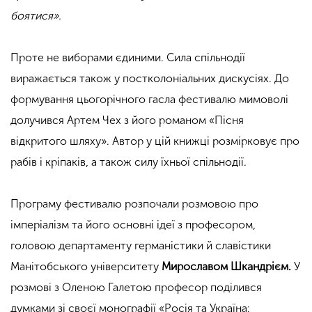
боятися».
Проте не виборами єдиними. Сила спільнодії
виражається також у постколоніальних дискусіях. До
формування цьогорічного гасла фестивалю мимоволі
долучився Артем Чех з його романом «Пісня
відкритого шляху». Автор у цій книжці розмірковує про
рабів і кріпаків, а також силу їхньої спільнодії.
Програму фестивалю розпочали розмовою про
імперіалізм та його основні ідеї з професором,
головою департаменту германістики й славістики
Манітобського університету
Мирославом Шкандрієм.
У
розмові з Оленою Галетою професор поділився
думками зі своєї монографії «Росія та Україна: