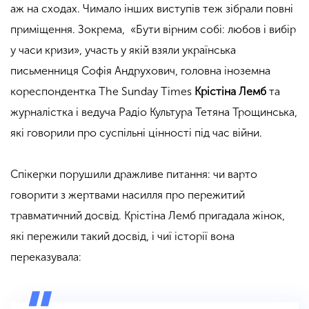
аж на сходах. Чимало інших виступів теж зібрали повні
приміщення. Зокрема, «Бути вірним собі: любов і вибір
у часи кризи», участь у якій взяли українська
письменниця Софія Андрухович, головна іноземна
кореспондентка The Sunday Times
Крістіна Лемб
та
журналістка і ведуча Радіо Культура Тетяна Трощинська,
які говорили про суспільні цінності під час війни.
Спікерки порушили дражливе питання: чи варто
говорити з жертвами насилля про пережитий
травматичний досвід. Крістіна Лемб пригадала жінок,
які пережили такий досвід, і чиї історії вона
переказувала: