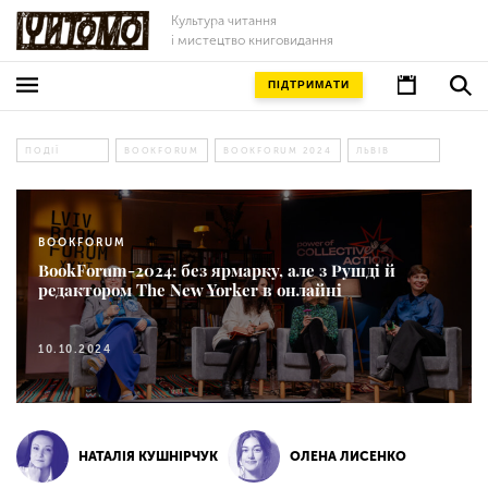
Культура читання
і мистецтво книговидання
ПІДТРИМАТИ
ПОДІЇ
BOOKFORUM
BOOKFORUM 2024
ЛЬВІВ
BOOKFORUM
BookForum-2024: без ярмарку, але з Рушді й
редактором The New Yorker в онлайні
10.10.2024
НАТАЛІЯ КУШНІРЧУК
ОЛЕНА ЛИСЕНКО