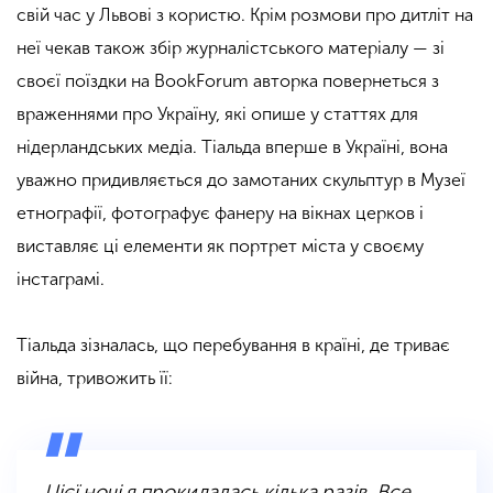
свій час у Львові з користю. Крім розмови про дитліт на
неї чекав також збір журналістського матеріалу — зі
своєї поїздки на BookForum авторка повернеться з
враженнями про Україну, які опише у статтях для
нідерландських медіа. Тіальда вперше в Україні, вона
уважно придивляється до замотаних скульптур в Музеї
етнографії, фотографує фанеру на вікнах церков і
виставляє ці елементи як портрет міста у своєму
інстаграмі.
Тіальда зізналась, що перебування в країні, де триває
війна, тривожить її:
Цієї ночі я прокидалась кілька разів
.
Все