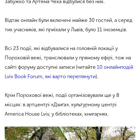
Забужко та Артема Чеха відбулися без них.
Відтак онлайн були включені майже 30 гостей, а серед
тих учасників, які приїхали у Львів, було 11 іноземців.
Всі 23 події, які відбувалися на головній локації у
Пороховій вежі, транслювали у прямому ефірі, тож на
сайті форуму доступні записи (читайте
10 онлайнподій
Lviv Book Forum, які варто переглянути
).
Крім Порохової вежі, події організовували ще у 8
місцях: в артцентрі «Дзиґа», культурному центрі
America House Lviv, у бібліотеках, книгарнях.