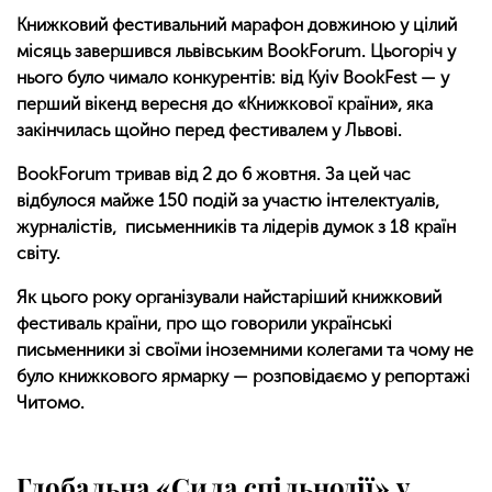
Книжковий фестивальний марафон довжиною у цілий
місяць завершився львівським BookForum. Цьогоріч у
нього було чимало конкурентів: від Kyiv BookFest — у
перший вікенд вересня до «Книжкової країни», яка
закінчилась щойно перед фестивалем у Львові.
BookForum тривав від 2 до 6 жовтня. За цей час
відбулося майже 150 подій за участю інтелектуалів,
журналістів, письменників та лідерів думок з 18 країн
світу.
Як цього року організували найстаріший книжковий
фестиваль країни, про що говорили українські
письменники зі своїми іноземними колегами та чому не
було книжкового ярмарку — розповідаємо у репортажі
Читомо.
Глобальна
«Сила спільнодії»
у