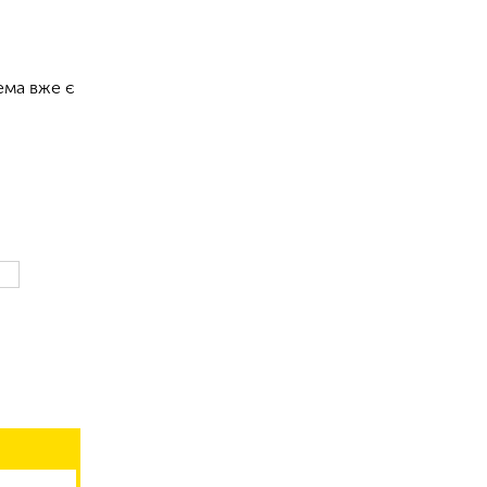
ема вже є
Я