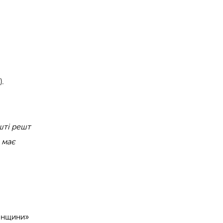
).
шті решт
 має
ненщини»