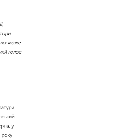
ї,
втори
 них може
ьний голос
ратури
рський
рна, у
3 року