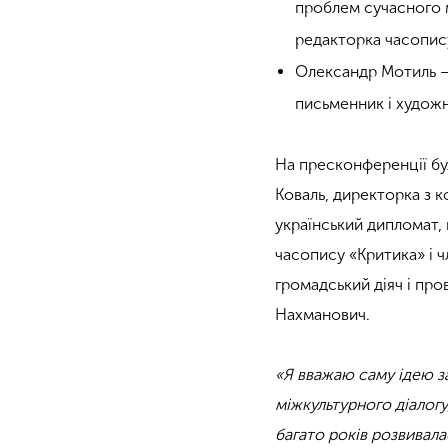
проблем сучасного м
редакторка часопис
Олександр Мотиль — 
письменник і худож
На пресконференції бу
Коваль, директорка з к
український дипломат,
часопису «Критика» і ч
громадський діяч і про
Нахманович.
«Я вважаю саму ідею з
міжкультурного діалогу
багато років розвивала