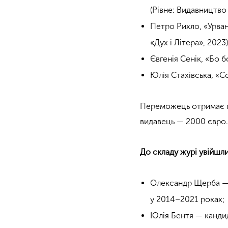
(Рівне: Видавництво
Петро Рихло, «Урван
«Дух і Літера», 2023)
Євгенія Сенік, «Бо б
Юлія Стахівська, «Сон
Переможець отримає г
видавець — 2000 євро.
До складу журі увійшли
Олександр Щерба — у
у 2014–2021 роках;
Юлія Бентя — канди