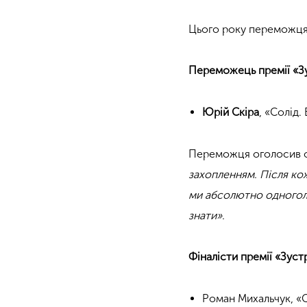
Цього року переможця 
Переможець премії «Зу
Юрій Скіра
, «Солід.
Переможця оголосив о
захопленням. Після ко
ми абсолютно одноголо
знати».
Фіналісти премії «Зустр
Роман Михальчук, «С