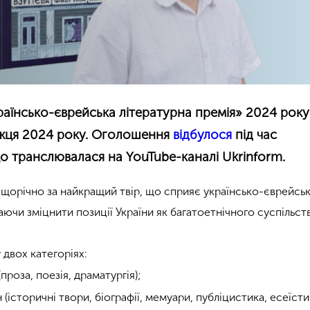
країнсько-єврейська літературна премія» 2024 року
жця 2024 року. Оголошення
відбулося
під час
о транслювалася на YouTube-каналі Ukrinform.
щорічно за найкращий твір, що сприяє українсько-єврейсь
ючи зміцнити позиції України як багатоетнічного суспільст
двох категоріях:
проза, поезія, драматургія);
(історичні твори, біографії, мемуари, публіцистика, есеїсти