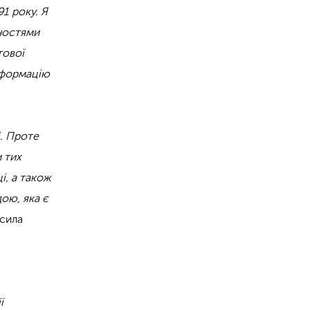
1 року. Я
ьностями
тової
нформацію
і. Проте
и тих
і, а також
ою, яка є
осила
ї