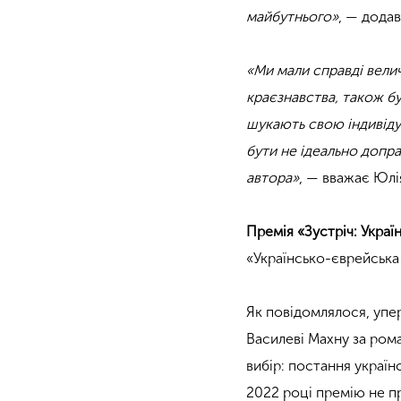
майбутнього»
, — додав
«Ми мали справді велич
краєзнавства, також бу
шукають свою індивіду
бути не ідеально допра
автора»
, — вважає Юлі
Премія «Зустріч: Укра
«Українсько-єврейська 
Як повідомлялося, упе
Василеві Махну за ром
вибір: постання украї
2022 році премію не п