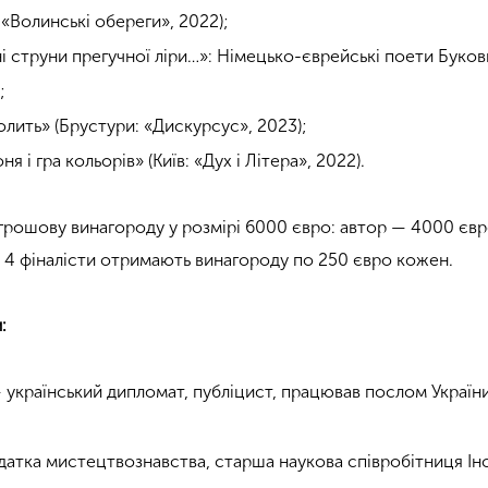
 «Волинські обереги», 2022);
і струни прегучної ліри…»: Німецько-єврейські поети Букови
;
олить» (Брустури: «Дискурсус», 2023);
я і гра кольорів» (Київ: «Дух і Літера», 2022).
рошову винагороду у розмірі 6000 євро: автор — 4000 євр
 4 фіналісти отримають винагороду по 250 євро кожен.
:
країнський дипломат, публіцист, працював послом України 
датка мистецтвознавства, старша наукова співробітниця Ін