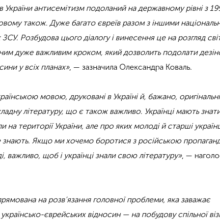
в України антисемітизм подоланий на державному рівні з 199
товому також. Дуже багато євреїв разом з іншими націонал
х ЗСУ. Розбудова цього діалогу і винесення це на розгляд сві
дним дуже важливим кроком, який дозволить подолати дезі
сини у всіх планах»
, — зазначила Олександра Коваль.
аїнською мовою, друковані в Україні й, бажано, оригінальн
ладну літературу, що є також важливо. Українці мають знат
и на території України, але про яких молоді й старші українц
не знають. Якщо ми хочемо боротися з російською пропаганд
, важливо, щоб і українці знали свою літературу»
, — нагол
спрямована на розв’язання головної проблеми, яка заважає
країнсько-єврейських відносин — на побудову спільної візі