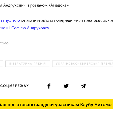
я Андрухович із романом «Амадока».
запустило
серію інтерв’ю із попередніми лавреатами, зокр
хном
і
Софією Андрухович
.
итомо
ЛІТЕРАТУРНА ПРЕМІЯ
УКРАЇНСЬКО-ЄВРЕЙСЬКА ПРЕМІ
 СОЦМЕРЕЖАХ
іал підготовано завдяки учасникам Клубу Читомо