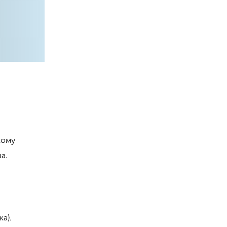
кому
ва.
ка).