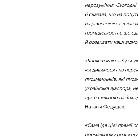
нерозуміння. Сьогодні 
б сказала, що на побу
на рівні воюють в лава
громадськості є ще о
й розвивати наші відно
«Книжки мають бути укр
ми дивимося і на перек
письменників, які писал
українська діаспора, 
дуже сильною на Заході
Наталія Федущак.
«Сама іде цієї премії 
нормальному розвитку у