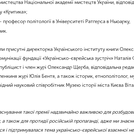
истецтва Національної академії мистецтв України, відпові
у «Критика»;
професор політології в Університеті Ратґерса в Ньюарку,
ник.
ли присутні директорка Українського інституту книги Олек
омунікації фундації «Українсько-єврейська зустріч» Наталія
 публіцист і член журі Олександр Щерба, відповідальна ред
ленкиня журі Юлія Бентя, а також історик, етнополітолог, м
відний науковий співробітник Музею історії міста Києва Віта
аснування такої премії надзвичайно важливою для розбудов
, а також для протидії російській пропаганді, адже ми знаєм
ся і підтримувалася тема українсько-єврейської взаємної не