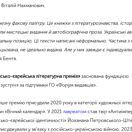
 Віталій Нахманович.
езну фахову палітру. Це книжки з літературознавства, історі
ли мистецькі видання й автобіографічна проза. Українські а
альну позицію. Ці тексти написані неформально. Частина з
цьована, не ідеально видана. Але у них завжди є індивідуал
я Бентя.
їнсько-єврейська літературна премія»
заснована фундацією
зустріч» за підтримки ГО «Форум видавців».
рше премію присудили 2020 року в категорії художньої літе
ан «Вічний календар». У 2021
лавреатом
став твір «Антиімпе
нсько-єврейської ідентичності» Йоханана Петровського-Ште
рисуджували у зв’язку з російсько-українською війною. 202