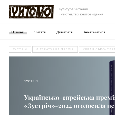
Культура читання
і мистецтво книговидання
Новини
Читати
Дивитися
Знайомитися
ЗУСТРІЧ
ЛІТЕРАТУРНА ПРЕМІЯ
УКРАЇНСЬКО-ЄВР
ЗУСТРІЧ
Українсько-єврейська премі
«Зустріч»-2024 оголосила 