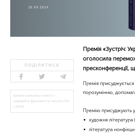
10.09.2024
Премія «Зустріч: У
оголосила перемо
ПОДІЛИТИСЯ
пресконференції, щ
Премія присуджується 
порозумінню, допомага
Бачите помилку в тексті —
виділяйте фрагмент та тисніть Ctrl
+ Enter
Премію присуджують у 
художня література (
література нонфікшн 