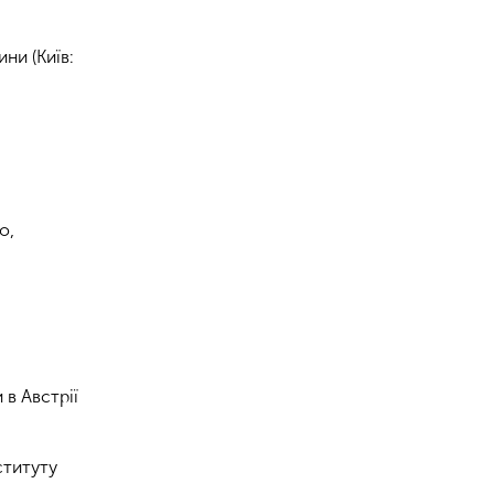
ни (Київ:
о,
в Австрії
ституту