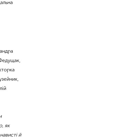
дальна
сандра
 Федущак,
акторка
узейник,
лій
и
о, як
нависті й