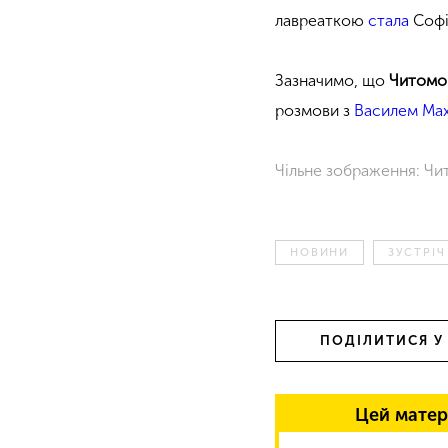
лавреаткою
стала
Софі
Зазначимо, що
Читомо
розмови з
Василем Ма
Чільне зображення: Ч
НОВИНИ
ЗУСТРІЧ
ПОДІЛИТИСЯ У
Цей матер