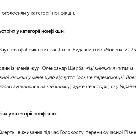
оголосили у категорії
нонфікшн.
стріч» у категорії нонфікшн:
 Взуттєва фабрика життя» (Львів: Видавництво «Човен», 2023
дин із членів журі Олександр Щерба:
«Ці книжки я читав із
жної книжки у мене було відчуття “ось це переможець”. Вре
сно зупинилися на цій книжці, адже це історія, яку Україна
іч» у категорії нонфікшн:
мерть і виживання під час Голокосту: терени сучасної Рів